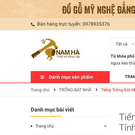
Bán hàng trực tuyến:
0978935376
Tất cả
Từ khóa phổ 
ngựa kéo th
Danh mục sản phẩm
TRA
Trang chủ
TRỐNG BÁT NHÃ
Tiếng Trống Bát 
Danh mục bài viết
Tiế
Tỉn
Trang chủ