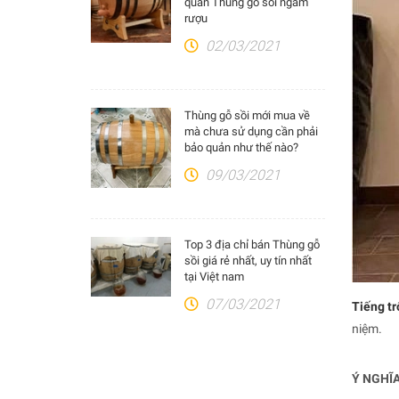
quản Thùng gỗ sồi ngâm
rượu
02/03/2021
Thùng gỗ sồi mới mua về
mà chưa sử dụng cần phải
bảo quản như thế nào?
09/03/2021
Top 3 địa chỉ bán Thùng gỗ
sồi giá rẻ nhất, uy tín nhất
tại Việt nam
07/03/2021
Tiếng t
niệm.
Ý NGHĨ