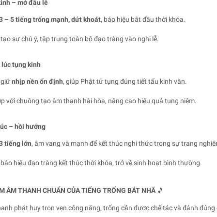
kinh – mở đầu lễ
3 – 5 tiếng trống mạnh, dứt khoát
, báo hiệu bắt đầu thời khóa.
tạo sự chú ý, tập trung toàn bộ đạo tràng vào nghi lễ.
 lúc tụng kinh
 giữ
nhịp nền ổn định
, giúp Phật tử tụng đúng tiết tấu kinh văn.
ợp với chuông tạo âm thanh hài hòa, nâng cao hiệu quả tụng niệm.
húc – hồi hướng
3 tiếng lớn
, âm vang và mạnh để kết thúc nghi thức trong sự trang nghiê
báo hiệu đạo tràng kết thúc thời khóa, trở về sinh hoạt bình thường.
ỂM ÂM THANH CHUẨN CỦA TIẾNG TRỐNG BÁT NHÃ
🎵
anh phát huy trọn vẹn công năng, trống cần được chế tác và đánh đúng 