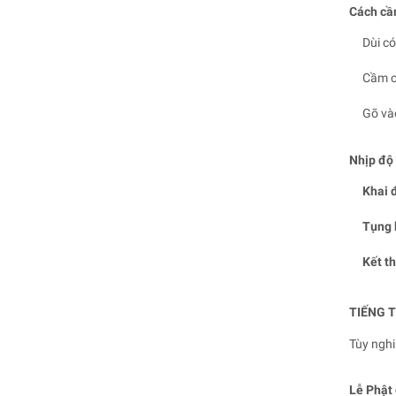
Cách cầ
Dùi c
Cầm ch
Gõ vào
Nhịp độ
Khai 
Tụng 
Kết t
TIẾNG 
Tùy nghi
Lễ Phật