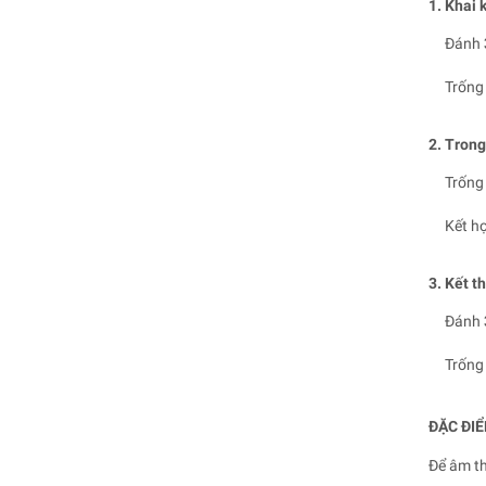
1. Khai 
Đánh
Trống 
2. Trong
Trống
Kết h
3. Kết t
Đánh
Trống 
ĐẶC ĐI
Để âm th