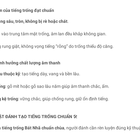
 của tiếng trống đạt chuẩn
g sâu, tròn, không bị rè hoặc chát
.
õ vào trung tâm mặt trống, âm lan đều khắp không gian.
rung giật, không vọng tiếng “rỗng” do trống thiếu độ căng.
ảnh hưởng chất lượng âm thanh
u thuộc kỹ
: tạo tiếng dày, vang và bền lâu.
ống
: gỗ mít hoặc gỗ sao lâu năm giúp âm thanh chắc, ấm.
 kệ trống
: vững chắc, giúp chống rung, giữ ổn định tiếng.
ẬT ĐÁNH TẠO TIẾNG TRỐNG CHUẨN
🛠️
a
tiếng trống Bát Nhã chuẩn chùa
, người đánh cần rèn luyện đúng kỹ thu