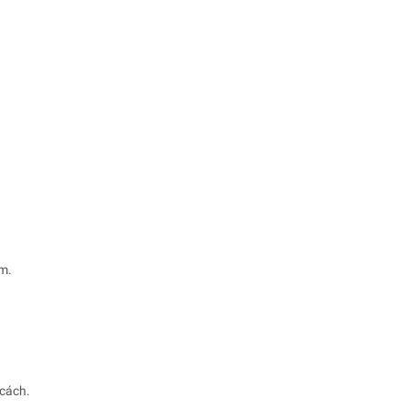
m.
cách.