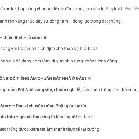
được kết hợp cùng chuông để mở đầu lễ hội, tạo bầu không khí thiêng liê
anh rền vang thúc đẩy sự đồng tâm – đồng lực trong đại chúng.
– thiền thất – lễ sám hối
đóng vai trò giữ nhịp ổn định cho toàn bộ thời khóa.
ành giả dễ dàng gom tâm, duy trì nhịp tụng, không loạn động.
ỐNG CÓ TIẾNG ÂM CHUẨN BÁT NHÃ Ở ĐÂU?
🛒
ếng trống Bát Nhã vang sâu, chuẩn nghi lễ
, cần chọn trống làm thủ công,
tore – Đơn vị chuyên trống Phật giáo uy tín
 da trâu – gỗ mít thủ công
từ làng nghề Đọi Tam.
hiếc trống được
kiểm tra âm thanh thực tế
tại xưởng.