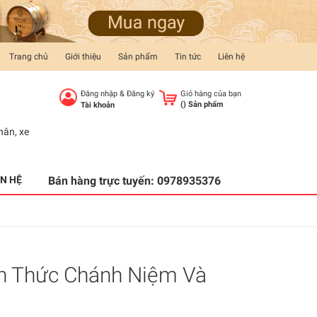
Trang chủ
Giới thiệu
Sản phẩm
Tin tức
Liên hệ
Đăng nhập
&
Đăng ký
Giỏ hàng của bạn
(
) Sản phẩm
Tài khoản
hân
,
xe
ÊN HỆ
Bán hàng trực tuyến:
0978935376
h Thức Chánh Niệm Và