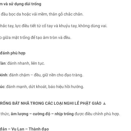
m và sử dụng dùi trống
ó đầu bọc da hoặc vải mềm, thân gỗ chắc chắn.
ắc tay, lực điều tiết từ cổ tay và khuỷu tay, không dùng vai.
 giữa mặt trống để tạo âm tròn và đều.
 đánh phù hợp
đàn
: đánh nhanh, liên tục.
kinh
: đánh chậm – đều, giữ nền cho đạo tràng.
húc
: đánh mạnh, dứt khoát, báo hiệu hồi hướng.
TRỐNG BÁT NHÃ TRONG CÁC LOẠI NGHI LỄ PHẬT GIÁO
🧘
 thức,
âm lượng – cường độ – nhịp trống
được điều chỉnh phù hợp.
 đản – Vu Lan – Thành đạo