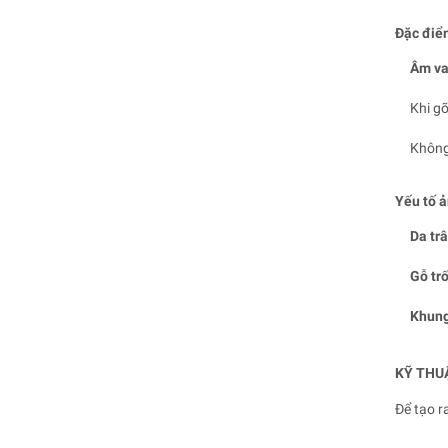
Đặc điểm
Âm van
Khi g
Không 
Yếu tố 
Da trâ
Gỗ tr
Khung
KỸ THU
Để tạo r