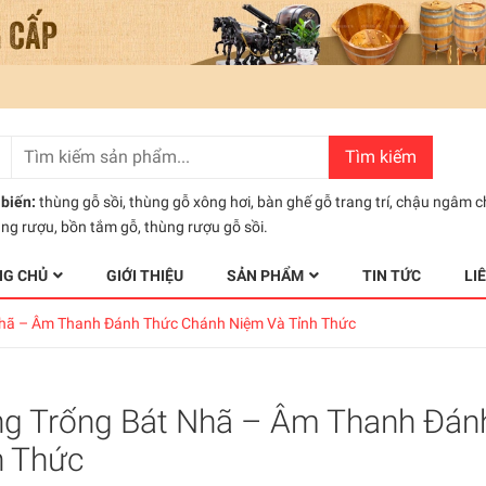
Tìm kiếm
biến:
thùng gỗ sồi
,
thùng gỗ xông hơi
,
bàn ghế gỗ trang trí
,
chậu ngâm c
ùng rượu
,
bồn tắm gỗ
,
thùng rượu gỗ sồi.
NG CHỦ
GIỚI THIỆU
SẢN PHẨM
TIN TỨC
LI
Nhã – Âm Thanh Đánh Thức Chánh Niệm Và Tỉnh Thức
ng Trống Bát Nhã – Âm Thanh Đán
h Thức