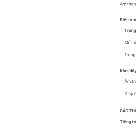
Âm thanh
Biểu tượ
Trống
Mỗi ti
Trong 
Khơi dậ
Âm trố
Giúp đ
CÁC TH
Tiếng t