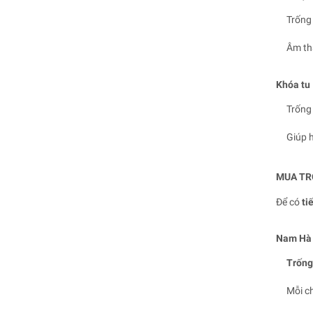
Trống 
Âm th
Khóa tu 
Trống 
Giúp h
MUA TR
Để có
ti
Nam Hà S
Trống
Mỗi c