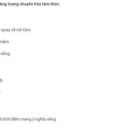
ăng lượng chuyển hóa tâm thức
.
ở quay về nội tâm.
 niệm.
c sống.
g.
.
i thời điểm mang ý nghĩa riêng.