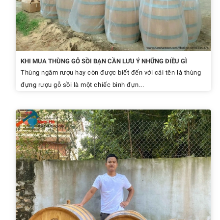
KHI MUA THÙNG GỖ SỒI BẠN CẦN LƯU Ý NHỮNG ĐIỀU GÌ
Thùng ngâm rượu hay còn được biết đến với cái tên là thùng
đựng rượu gỗ sồi là một chiếc bình đựn...