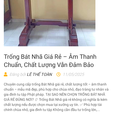
Trống Bát Nhã Giá Rẻ – Âm Thanh
Chuẩn, Chất Lượng Vẫn Đảm Bảo
Đăng bởi
LÊ THẾ TOÀN
11/05/2025
Chuyên cung cấp trống Bát Nhã giá rẻ, chất lượng tốt – âm thanh
chuẩn – mẫu mã đẹp, phù hợp cho chùa nhỏ, đạo tràng tư nhân và
gia đình tu tập Phật pháp. TẠI SAO NÊN CHỌN TRỐNG BÁT NHÃ
GIÁ RẺ ĐÚNG NƠI? 📿 Trống Bát Nhã giá rẻ không có nghĩa là kém
chất lượng nếu được chọn mua tại xưởng uy tín. ✅ Phù hợp tài
chính chùa nhỏ, gia đình tu tập Không cần đầu tư trống lớn,...