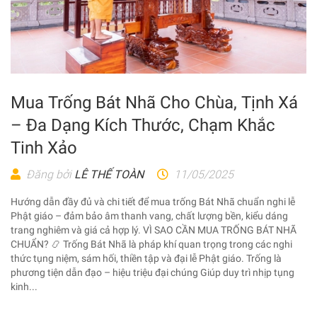
Mua Trống Bát Nhã Cho Chùa, Tịnh Xá
– Đa Dạng Kích Thước, Chạm Khắc
Tinh Xảo
Đăng bởi
LÊ THẾ TOÀN
11/05/2025
Hướng dẫn đầy đủ và chi tiết để mua trống Bát Nhã chuẩn nghi lễ
Phật giáo – đảm bảo âm thanh vang, chất lượng bền, kiểu dáng
trang nghiêm và giá cả hợp lý. VÌ SAO CẦN MUA TRỐNG BÁT NHÃ
CHUẨN? 📿 Trống Bát Nhã là pháp khí quan trọng trong các nghi
thức tụng niệm, sám hối, thiền tập và đại lễ Phật giáo. Trống là
phương tiện dẫn đạo – hiệu triệu đại chúng Giúp duy trì nhịp tụng
kinh...