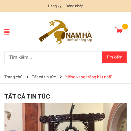
Đăng ký
Đăng nhập
Tìm kiếm
Trang chủ
Tất cả tin tức
"tiếng vang trống bát nhã"
TẤT CẢ TIN TỨC