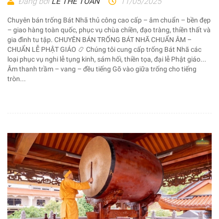
Đăng bởi
LÊ THẾ TOÀN
11/05/2025
Chuyên bán trống Bát Nhã thủ công cao cấp – âm chuẩn – bền đẹp
– giao hàng toàn quốc, phục vụ chùa chiền, đạo tràng, thiền thất và
gia đình tu tập. CHUYÊN BÁN TRỐNG BÁT NHÃ CHUẨN ÂM –
CHUẨN LỄ PHẬT GIÁO 📿 Chúng tôi cung cấp trống Bát Nhã các
loại phục vụ nghi lễ tụng kinh, sám hối, thiền tọa, đại lễ Phật giáo...
Âm thanh trầm – vang – đều tiếng Gõ vào giữa trống cho tiếng
tròn...