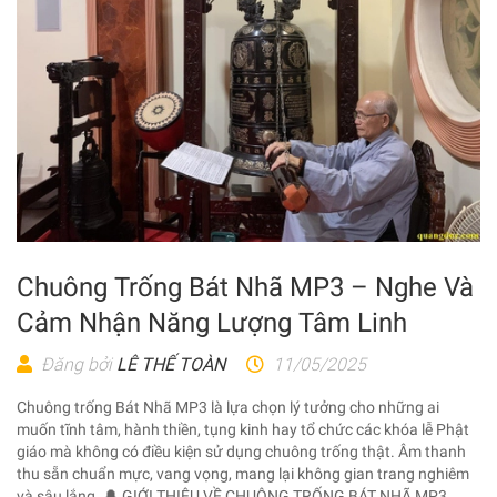
Chuông Trống Bát Nhã MP3 – Nghe Và
Cảm Nhận Năng Lượng Tâm Linh
Đăng bởi
LÊ THẾ TOÀN
11/05/2025
Chuông trống Bát Nhã MP3 là lựa chọn lý tưởng cho những ai
muốn tĩnh tâm, hành thiền, tụng kinh hay tổ chức các khóa lễ Phật
giáo mà không có điều kiện sử dụng chuông trống thật. Âm thanh
thu sẵn chuẩn mực, vang vọng, mang lại không gian trang nghiêm
và sâu lắng. 🔔 GIỚI THIỆU VỀ CHUÔNG TRỐNG BÁT NHÃ MP3