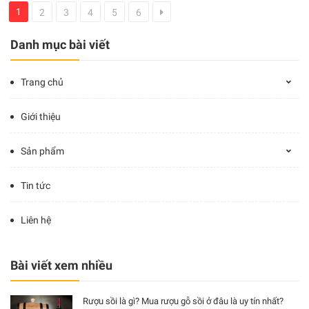
1
2
3
4
5
6
Danh mục bài viết
Trang chủ
Giới thiệu
Sản phẩm
Tin tức
Liên hệ
Bài viết xem nhiều
Rượu sồi là gì? Mua rượu gỗ sồi ở đâu là uy tín nhất?