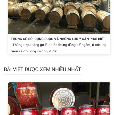
THÙNG GỖ SỒI ĐỰNG RƯỢU VÀ NHỮNG LƯU Ý CẦN PHẢI BIẾT
Thùng rượu bằng gỗ là chiếc thùng dùng để ngâm, ủ các loại
rượu và đồ uống có cồn, được l...
BÀI VIẾT ĐƯỢC XEM NHIỀU NHẤT