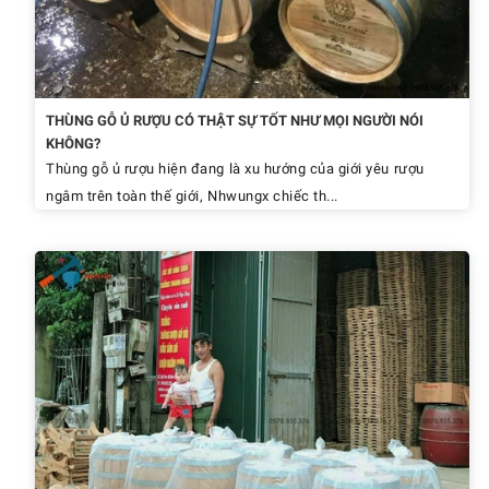
THÙNG GỖ Ủ RƯỢU CÓ THẬT SỰ TỐT NHƯ MỌI NGƯỜI NÓI
KHÔNG?
Thùng gỗ ủ rượu hiện đang là xu hướng của giới yêu rượu
ngâm trên toàn thế giới, Nhwungx chiếc th...