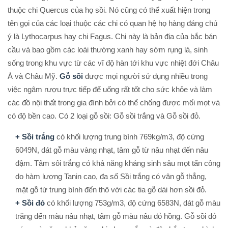
thuộc chi Quercus của họ sồi. Nó cũng có thể xuất hiện trong
tên gọi của các loại thuộc các chi có quan hệ họ hàng đáng chú
ý là Lythocarpus hay chi Fagus. Chi này là bản địa của bắc bán
cầu và bao gồm các loài thường xanh hay sớm rụng lá, sinh
sống trong khu vực từ các vĩ độ hàn tới khu vực nhiệt đới Châu
Á và Châu Mỹ.
Gỗ sồi
được mọi người sử dụng nhiều trong
việc ngâm rượu trực tiếp để uống rất tốt cho sức khỏe và làm
các đồ nội thất trong gia đình bởi có thể chống được mối mọt và
có độ bền cao. Có 2 loại gỗ sồi: Gỗ sồi trắng và Gỗ sồi đỏ.
+ Sồi trắng
có khối lượng trung bình 769kg/m3, độ cứng
6049N, dát gỗ màu vàng nhạt, tâm gỗ từ nâu nhạt đến nâu
đậm. Tâm sôi trắng có khả năng kháng sinh sâu mọt tấn công
do hàm lượng Tanin cao, đa số Sồi trắng có vân gỗ thẳng,
mặt gỗ từ trung bình đến thô với các tia gỗ dài hơn sồi đỏ.
+ Sồi đỏ
có khối lượng 753g/m3, độ cứng 6583N, dát gỗ màu
trăng đến màu nâu nhạt, tâm gỗ màu nâu đỏ hồng. Gỗ sồi đỏ