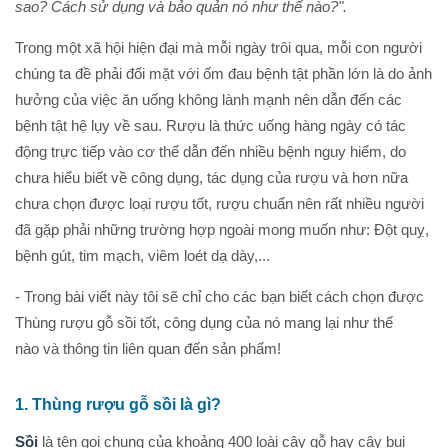
sao? Cách sử dụng và bảo quản nó như thế nào?".
Trong một xã hội hiện đại mà mỗi ngày trôi qua, mỗi con người
chúng ta đề phải đối mặt với ốm đau bệnh tật phần lớn là do ảnh
hưởng của việc ăn uống không lành mạnh nên dẫn đến các
bệnh tật hệ lụy về sau. Rượu là thức uống hàng ngày có tác
động trực tiếp vào cơ thể dẫn đến nhiều bệnh nguy hiểm, do
chưa hiểu biết về công dụng, tác dụng của rượu và hơn nữa
chưa chọn được loại rượu tốt, rượu chuẩn nên rất nhiều người
đã gặp phải những trường hợp ngoài mong muốn như: Đột quỵ,
bệnh gút, tim mạch, viêm loét dạ dày,...
- Trong bài viết này tôi sẽ chỉ cho các bạn biết cách chọn được
Thùng rượu gỗ sồi tốt, công dụng của nó mang lại như thế
nào và thông tin liên quan đến sản phẩm!
1. Thùng rượu gỗ sồi là gì?
Sồi
là tên gọi chung của khoảng 400 loài cây gỗ hay cây bụi