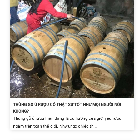
THÙNG GỖ Ủ RƯỢU CÓ THẬT SỰ TỐT NHƯ MỌI NGƯỜI NÓI
KHÔNG?
Thùng gỗ ủ rượu hiện đang là xu hướng của giới yêu rượu
ngâm trên toàn thế giới, Nhwungx chiếc th...