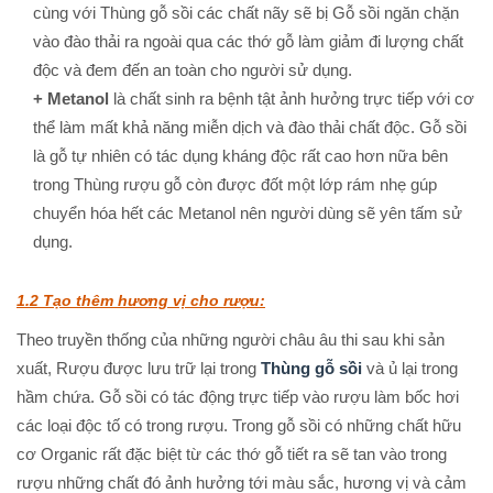
cùng với Thùng gỗ sồi các chất nãy sẽ bị Gỗ sồi ngăn chặn
vào đào thải ra ngoài qua các thớ gỗ làm giảm đi lượng chất
độc và đem đến an toàn cho người sử dụng.
+ Metanol
là chất sinh ra bệnh tật ảnh hưởng trực tiếp với cơ
thể làm mất khả năng miễn dịch và đào thải chất độc. Gỗ sồi
là gỗ tự nhiên có tác dụng kháng độc rất cao hơn nữa bên
trong Thùng rượu gỗ còn được đốt một lớp rám nhẹ gúp
chuyển hóa hết các Metanol nên người dùng sẽ yên tấm sử
dụng.
1.2 Tạo thêm hương vị cho rượu:
Theo truyền thống của những người châu âu thi sau khi sản
xuất, Rượu được lưu trữ lại trong
Thùng gỗ sồi
và ủ lại trong
hầm chứa. Gỗ sồi có tác động trực tiếp vào rượu làm bốc hơi
các loại độc tố có trong rượu. Trong gỗ sồi có những chất hữu
cơ Organic rất đặc biệt từ các thớ gỗ tiết ra sẽ tan vào trong
rượu những chất đó ảnh hưởng tới màu sắc, hương vị và cảm