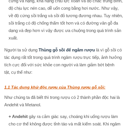
cứng và nặng, khả nặng chịu lực xoắn và độ chắc trung bình,
độ chịu lực nén cao, dễ uốn cong bằng hơi nước. Như vậy,
về độ cứng sồi trắng và sồi đỏ tương đương nhau. Tuy nhiên,
sồi trắng có độ chống thấm tốt hơn và có đường vân gỗ đa
dạng và đẹp hơn vì vậy được ưa chuộng trong quá trình sản
xuất.
Người ta sử dụng
Thùng gỗ sồi để ngâm rượu
là vì gỗ sồi có
tác dụng rất tốt trong quá trình ngâm rượu trực tiếp, ảnh hưởng
tích cực đối với sức khỏe con người và làm giảm bớt bệnh
tật, cụ thể như:
1.1 Tác dụng khử độc rượu của Thùng rượu gỗ sồi:
Như chúng ta đã biết thì trong rượu có 2 thành phần độc hai là
Andehit và Metanol.
+ Andehit
gây ra cảm giác say, choáng khi uống rượu làm
cho cơ thể không được tỉnh táo và mất kiểm soát. Khi ngâm