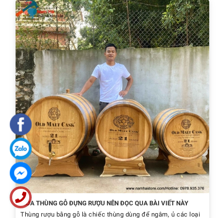
MUA THÙNG GỖ ĐỰNG RƯỢU NÊN ĐỌC QUA BÀI VIẾT NÀY
Thùng rượu bằng gỗ là chiếc thùng dùng để ngâm, ủ các loại