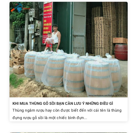
KHI MUA THÙNG GỖ SỒI BẠN CẦN LƯU Ý NHỮNG ĐIỀU GÌ
Thùng ngâm rượu hay còn được biết đến với cái tên là thùng
đựng rượu gỗ sồi là một chiếc bình đựn...