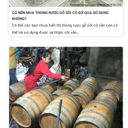
CÓ NÊN MUA THÙNG RƯỢU GỖ SỒI CŨ ĐÃ QUA SỬ DỤNG
KHÔNG?
Có thể các bạn chưa biết thì thùng rượu gỗ sồi cũ vẫn còn có
thể tái sử dụng được và thậm chí vẫn...