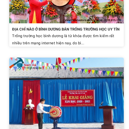
ĐỊA CHỈ NÀO Ở BÌNH DƯƠNG BÁN TRỐNG TRƯỜNG HỌC UY TÍN
Trống trường học bình dương là từ khóa được tìm kiếm rất
nhiều trên mạng internet hiện nay, do bì...