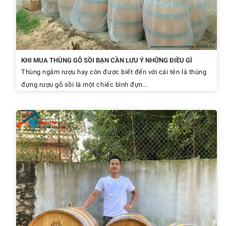
KHI MUA THÙNG GỖ SỒI BẠN CẦN LƯU Ý NHỮNG ĐIỀU GÌ
Thùng ngâm rượu hay còn được biết đến với cái tên là thùng
đựng rượu gỗ sồi là một chiếc bình đựn...