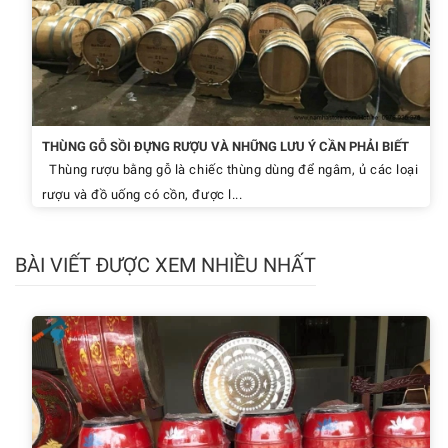
THÙNG GỖ SỒI ĐỰNG RƯỢU VÀ NHỮNG LƯU Ý CẦN PHẢI BIẾT
Thùng rượu bằng gỗ là chiếc thùng dùng để ngâm, ủ các loại
rượu và đồ uống có cồn, được l...
BÀI VIẾT ĐƯỢC XEM NHIỀU NHẤT