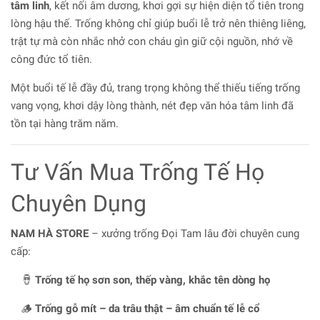
tâm linh
, kết nối âm dương, khơi gợi sự hiện diện tổ tiên trong
lòng hậu thế. Trống không chỉ giúp buổi lễ trở nên thiêng liêng,
trật tự mà còn nhắc nhở con cháu gìn giữ cội nguồn, nhớ về
công đức tổ tiên.
Một buổi tế lễ đầy đủ, trang trọng không thể thiếu tiếng trống
vang vọng, khơi dậy lòng thành, nét đẹp văn hóa tâm linh đã
tồn tại hàng trăm năm.
Tư Vấn Mua Trống Tế Họ
Chuyên Dụng
NAM HÀ STORE
– xưởng trống Đọi Tam lâu đời chuyên cung
cấp:
🪘
Trống tế họ sơn son, thếp vàng, khắc tên dòng họ
🪵
Trống gỗ mít – da trâu thật – âm chuẩn tế lễ cổ