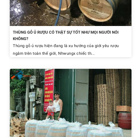
THÙNG GỖ Ủ RƯỢU CÓ THẬT SỰ TỐT NHƯ MỌI NGƯỜI NÓI
KHÔNG?
Thùng gỗ ủ rượu hiện đang là xu hướng của giới yêu rượu
ngâm trên toàn thế giới, Nhwungx chiếc th...