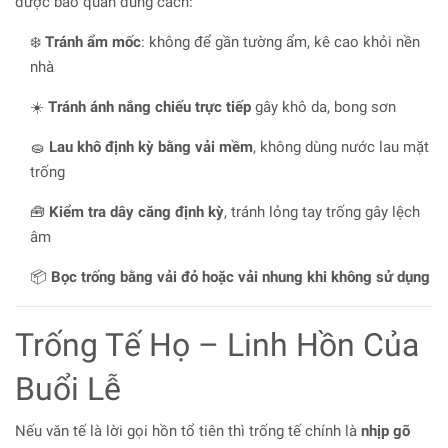
được bảo quản đúng cách:
❄️
Tránh ẩm mốc
: không để gần tường ẩm, kê cao khỏi nền
nhà
☀️
Tránh ánh nắng chiếu trực tiếp
gây khô da, bong sơn
🧽
Lau khô định kỳ bằng vải mềm
, không dùng nước lau mặt
trống
🧰
Kiểm tra dây căng định kỳ
, tránh lỏng tay trống gây lệch
âm
📦
Bọc trống bằng vải đỏ hoặc vải nhung khi không sử dụng
Trống Tế Họ – Linh Hồn Của
Buổi Lễ
Nếu văn tế là lời gọi hồn tổ tiên thì trống tế chính là
nhịp gõ