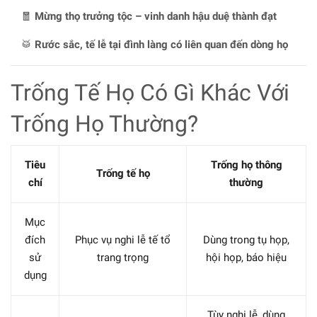
🧧
Mừng thọ trưởng tộc – vinh danh hậu duệ thành đạt
🥁
Rước sắc, tế lễ tại đình làng có liên quan đến dòng họ
Trống Tế Họ Có Gì Khác Với
Trống Họ Thường?
Tiêu
Trống họ thông
Trống tế họ
chí
thường
Mục
đích
Phục vụ nghi lễ tế tổ
Dùng trong tụ họp,
sử
trang trọng
hội họp, báo hiệu
dụng
Tùy nghi lễ, dùng