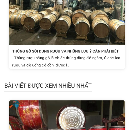
THÙNG GỖ SỒI ĐỰNG RƯỢU VÀ NHỮNG LƯU Ý CẦN PHẢI BIẾT
Thùng rượu bằng gỗ là chiếc thùng dùng để ngâm, ủ các loại
rượu và đồ uống có cồn, được l...
BÀI VIẾT ĐƯỢC XEM NHIỀU NHẤT