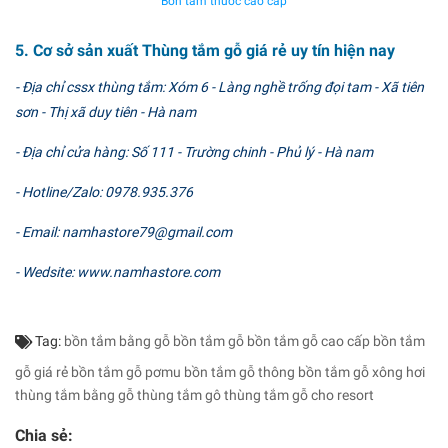
Bồn tắm thuốc cao cấp
5. Cơ sở sản xuất Thùng tắm gỗ giá rẻ uy tín hiện nay
- Địa chỉ cssx thùng tắm: Xóm 6 - Làng nghề trống đọi tam - Xã tiên
sơn - Thị xã duy tiên - Hà nam
- Địa chỉ cửa hàng: Số 111 - Trường chinh - Phủ lý - Hà nam
- Hotline/Zalo: 0978.935.376
- Email: namhastore79@gmail.com
- Wedsite: www.namhastore.com
Tag:
bồn tắm bằng gỗ
bồn tắm gỗ
bồn tắm gỗ cao cấp
bồn tắm
gỗ giá rẻ
bồn tắm gỗ pơmu
bồn tắm gỗ thông
bồn tắm gỗ xông hơi
thùng tắm bằng gỗ
thùng tắm gô
thùng tắm gỗ cho resort
Chia sẻ: