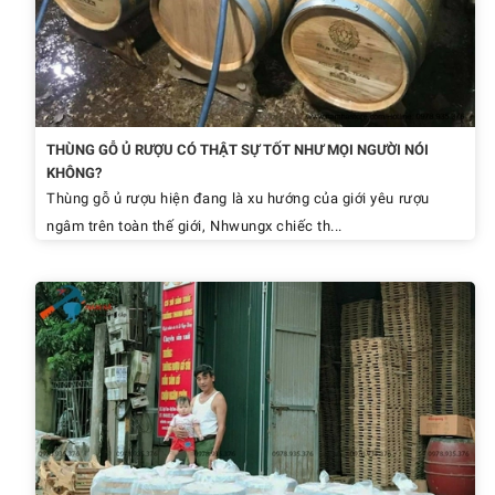
THÙNG GỖ Ủ RƯỢU CÓ THẬT SỰ TỐT NHƯ MỌI NGƯỜI NÓI
KHÔNG?
Thùng gỗ ủ rượu hiện đang là xu hướng của giới yêu rượu
ngâm trên toàn thế giới, Nhwungx chiếc th...