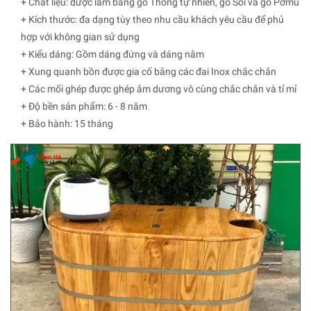
+ Chất liệu: được làm bằng gỗ Thông tự nhiên, gỗ Sồi và gỗ Pơmu
+ Kích thước: đa dạng tùy theo nhu cầu khách yêu cầu để phủ
hợp với không gian sử dụng
+ Kiểu dáng: Gồm dáng đứng và dáng nằm
+ Xung quanh bồn được gia cố bằng các đai Inox chắc chắn
+ Các mối ghép được ghép âm dương vô cùng chắc chắn và tỉ mỉ
+ Độ bền sản phẩm: 6 - 8 năm
+ Bảo hành: 15 tháng