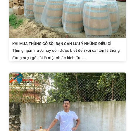
KHI MUA THÙNG GỖ SỒI BẠN CẦN LƯU Ý NHỮNG ĐIỀU GÌ
Thùng ngâm rượu hay còn được biết đến với cái tên là thùng
đựng rượu gỗ sồi là một chiếc bình đựn...