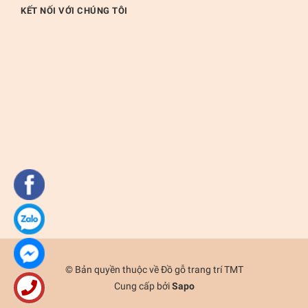
KẾT NỐI VỚI CHÚNG TÔI
© Bản quyền thuộc về
Đồ gỗ trang trí TMT
Cung cấp bởi
Sapo