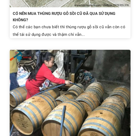
CÓ NÊN MUA THÙNG RƯỢU GỖ SỒI CŨ ĐÃ QUA SỬ DỤNG
KHÔNG?
Có thể các bạn chưa biết thì thùng rượu gỗ sồi cũ vẫn còn có
thể tái sử dụng được và thậm chí vẫn...