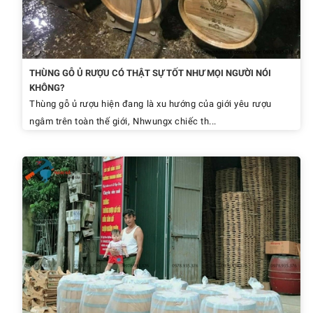
THÙNG GỖ Ủ RƯỢU CÓ THẬT SỰ TỐT NHƯ MỌI NGƯỜI NÓI
KHÔNG?
Thùng gỗ ủ rượu hiện đang là xu hướng của giới yêu rượu
ngâm trên toàn thế giới, Nhwungx chiếc th...