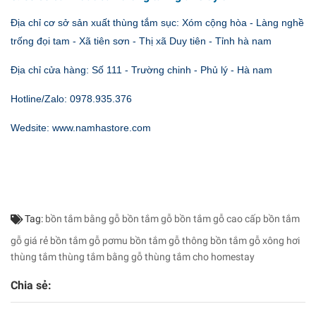
Địa chỉ cơ sở sản xuất thùng tắm sục: Xóm cộng hòa - Làng nghề
trống đọi tam - Xã tiên sơn - Thị xã Duy tiên - Tỉnh hà nam
Địa chỉ cửa hàng: Số 111 - Trường chinh - Phủ lý - Hà nam
Hotline/Zalo: 0978.935.376
Wedsite: www.namhastore.com
Tag:
bồn tắm bằng gỗ
bồn tắm gỗ
bồn tắm gỗ cao cấp
bồn tắm
gỗ giá rẻ
bồn tắm gỗ pơmu
bồn tắm gỗ thông
bồn tắm gỗ xông hơi
thùng tắm
thùng tắm bằng gỗ
thùng tắm cho homestay
Chia sẻ: