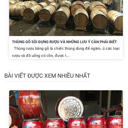
THÙNG GỖ SỒI ĐỰNG RƯỢU VÀ NHỮNG LƯU Ý CẦN PHẢI BIẾT
Thùng rượu bằng gỗ là chiếc thùng dùng để ngâm, ủ các loại
rượu và đồ uống có cồn, được l...
BÀI VIẾT ĐƯỢC XEM NHIỀU NHẤT