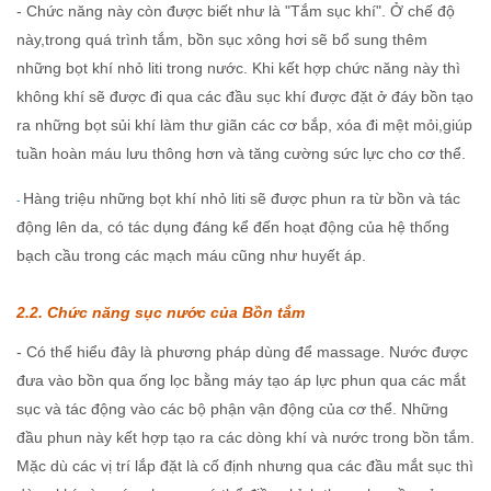
- Chức năng này còn được biết như là "Tắm sục khí". Ở chế độ
này,trong quá trình tắm, bồn sục xông hơi sẽ bổ sung thêm
những bọt khí nhỏ liti trong nước. Khi kết hợp chức năng này thì
không khí sẽ được đi qua các đầu sục khí được đặt ở đáy bồn tạo
ra những bọt sủi khí làm thư giãn các cơ bắp, xóa đi mệt mỏi,giúp
tuần hoàn máu lưu thông hơn và tăng cường sức lực cho cơ thể.
Hàng triệu những bọt khí nhỏ liti sẽ được phun ra từ bồn và tác
-
động lên da, có tác dụng đáng kể đến hoạt động của hệ thống
bạch cầu trong các mạch máu cũng như huyết áp.
2.2. Chức năng sục nước của Bồn tắm
- Có thể hiểu đây là phương pháp dùng để massage. Nước được
đưa vào bồn qua ống lọc bằng máy tạo áp lực phun qua các mắt
sục và tác động vào các bộ phận vận động của cơ thể. Những
đầu phun này kết hợp tạo ra các dòng khí và nước trong bồn tắm.
Mặc dù các vị trí lắp đặt là cố định nhưng qua các đầu mắt sục thì