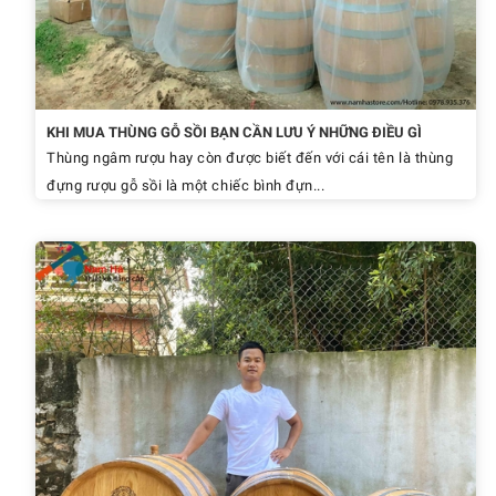
KHI MUA THÙNG GỖ SỒI BẠN CẦN LƯU Ý NHỮNG ĐIỀU GÌ
Thùng ngâm rượu hay còn được biết đến với cái tên là thùng
đựng rượu gỗ sồi là một chiếc bình đựn...