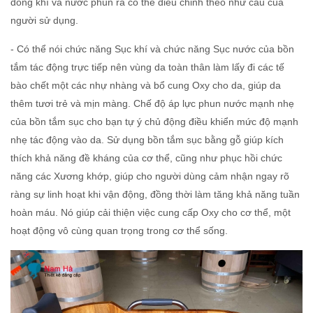
dòng khí và nước phun ra có thể điều chỉnh theo như cầu của
người sử dụng.
- Có thể nói chức năng Sục khí và chức năng Sục nước của bồn
tắm tác động trực tiếp nên vùng da toàn thân làm lấy đi các tế
bào chết một các nhự nhàng và bổ cung Oxy cho da, giúp da
thêm tươi trẻ và mịn màng. Chế độ áp lực phun nước mạnh nhẹ
của bồn tắm sục cho bạn tự ý chủ động điều khiển mức độ mạnh
nhẹ tác động vào da. Sử dụng bồn tắm sục bằng gỗ giúp kích
thích khả năng đề kháng của cơ thể, cũng như phục hồi chức
năng các Xương khớp, giúp cho người dùng cảm nhận ngay rõ
ràng sự linh hoạt khi vận động, đồng thời làm tăng khả năng tuần
hoàn máu. Nó giúp cải thiện việc cung cấp Oxy cho cơ thể, một
hoạt động vô cùng quan trọng trong cơ thể sống.