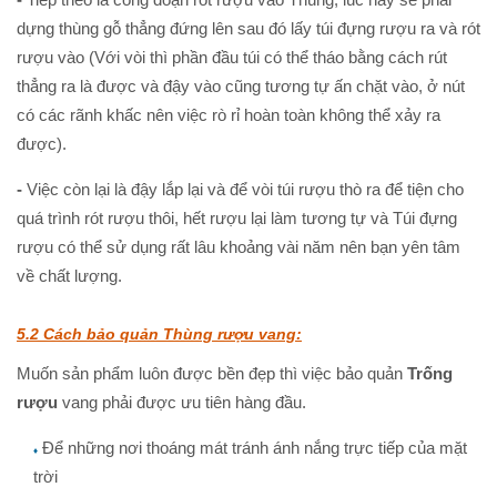
dựng thùng gỗ thẳng đứng lên sau đó lấy túi đựng rượu ra và rót
rượu vào (Với vòi thì phần đầu túi có thể tháo bằng cách rút
thẳng ra là được và đậy vào cũng tương tự ấn chặt vào, ở nút
có các rãnh khấc nên việc rò rỉ hoàn toàn không thể xảy ra
được).
-
Việc còn lại là đậy lắp lại và để vòi túi rượu thò ra để tiện cho
quá trình rót rượu thôi, hết rượu lại làm tương tự và Túi đựng
rượu có thể sử dụng rất lâu khoảng vài năm nên bạn yên tâm
về chất lượng.
5.2 Cách bảo quản Thùng rượu vang:
Muốn sản phẩm luôn được bền đẹp thì việc bảo quản
Trống
rượu
vang phải được ưu tiên hàng đầu.
Để những nơi thoáng mát tránh ánh nắng trực tiếp của mặt
♦
trời