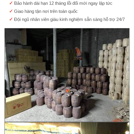
✓
Bảo hành dài hạn 12 tháng lỗi đổi mới ngay lập tức
✓
Giao hàng tận nơi trên toàn quốc
✓
Đội ngũ nhân viên giàu kinh nghiệm sẵn sàng hỗ trợ 24/7