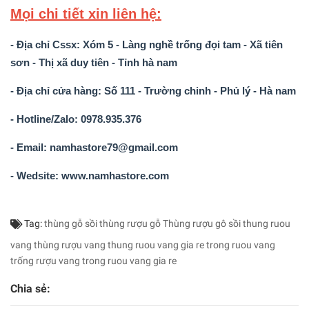
Mọi chi tiết xin liên hệ:
- Địa chỉ Cssx: Xóm 5 - Làng nghề trống đọi tam - Xã tiên
sơn - Thị xã duy tiên - Tỉnh hà nam
-
Địa chỉ cửa hàng: Số 111 - Trường chinh - Phủ lý - Hà nam
- Hotline/Zalo: 0978.935.376
- Email: namhastore79@gmail.com
- Wedsite: www.namhastore.com
Tag:
thùng gỗ sồi
thùng rượu gỗ
Thùng rượu gô sồi
thung ruou
vang
thùng rượu vang
thung ruou vang gia re
trong ruou vang
trống rượu vang
trong ruou vang gia re
Chia sẻ: