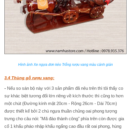
Hình ảnh Xe ngựa đơn kéo Trống rượu vang màu cánh gián
3.4 Thùng gỗ rượu vang:
-
Nếu so sán bộ này với 3 sản phẩm đã nêu trên thì tôi thấy co
sự khác biệt tương đối lớn riêng về kích thước thì cũng to hơn
một chút (Đường kính mặt 20cm - Rộng 26cm - Dài 70cm)
được thiết kế bởi 2 chú ngựa thuần chủng oai phong tượng
trưng cho câu nói: "Mã đáo thành công" phía trên còn được gia
cố 1 khẩu pháo nhập khẩu ngẩng cao đầu rất oai phong, hùng