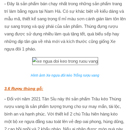
-
Đây là sản phẩm bán chạy nhất trong những sản phẩm trang
trí làm bằng ngựa tại Nam Hà. Có sự khác biệt về kiếu dáng và
mẫu mã, thiết kế sang trọng tỉ mỉ màu sơn cánh gián làm tôn lên
sự sang trọng và quý phái của sản phẩm. Thùng đựng rượu
vang được sử dụng nhiều làm quà tặng tết, quà biếu sếp hay
những dịp tân gia về nhà mới và kích thước cũng giống Xe
ngựa đôi 1 pháo.
Hình ảnh Xe ngựa đôi kéo Trống rượu vang
3.6 Rượu thùng gỗ:
-
Đối với năm 2021 Tân Sỉu này thì sản phẩm Trâu kéo Thùng
rượu vang là sản phẩm tượng trưng cho sự may mắn, tài lộc,
bình an và hạnh phúc. Với thiết kế 2 chú Trâu hiên hàng kéo
một bộ xe ngựa đằng sau toát lên vẻ đẹp oai phong, hùng dũng,
2 cao bồi ngồi và 2 khẩu pháo. Nếu ai nhận được món quà này