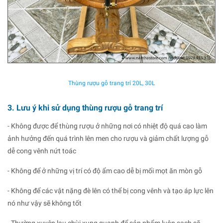
Thùng rượu gỗ trang trí 20L, 30L
3. Lưu ý khi sử dụng thùng rượu gỗ trang trí
- Không được để thùng rượu ở những nơi có nhiệt độ quá cao làm
ảnh hưởng đến quá trình lên men cho rượu và giảm chất lượng gỗ
dễ cong vênh nứt toác
- Không để ở những vị trí có độ ẩm cao dễ bị mối mọt ăn mòn gỗ
- Không để các vật nặng đè lên có thể bị cong vênh và tạo áp lực lên
nó như vậy sẽ không tốt
- Thường xuyên lau chùi xung quanh để sản phẩm luôn sạch sẽ