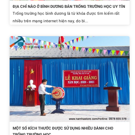
ĐỊA CHỈ NÀO Ở BÌNH DƯƠNG BÁN TRỐNG TRƯỜNG HỌC UY TÍN
Trống trường học bình dương là từ khóa được tìm kiếm rất
nhiều trên mạng internet hiện nay, do bì...
MỘT SỐ KÍCH THƯỚC ĐƯỢC SỬ DỤNG NHIỀU DÀNH CHO
TRỐNG TRƯỜNG HỌC