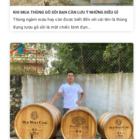
KHI MUA THÙNG GỖ SỒI BẠN CẦN LƯU Ý NHỮNG ĐIỀU GÌ
Thùng ngâm rượu hay còn được biết đến với cái tên là thùng
đựng rượu gỗ sồi là một chiếc bình đựn...