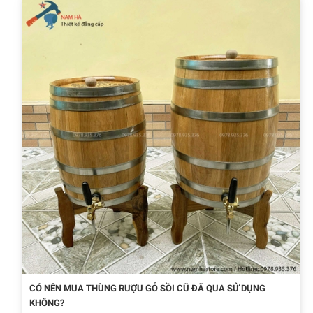
CÓ NÊN MUA THÙNG RƯỢU GỖ SỒI CŨ ĐÃ QUA SỬ DỤNG
KHÔNG?