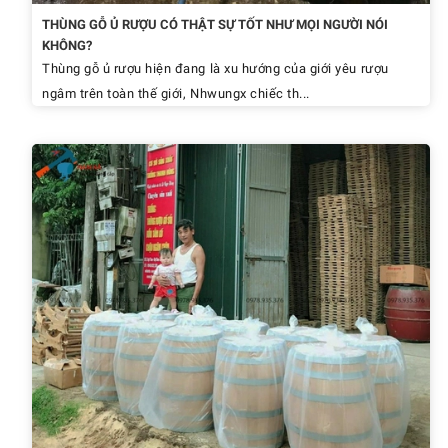
THÙNG GỖ Ủ RƯỢU CÓ THẬT SỰ TỐT NHƯ MỌI NGƯỜI NÓI
KHÔNG?
Thùng gỗ ủ rượu hiện đang là xu hướng của giới yêu rượu
ngâm trên toàn thế giới, Nhwungx chiếc th...