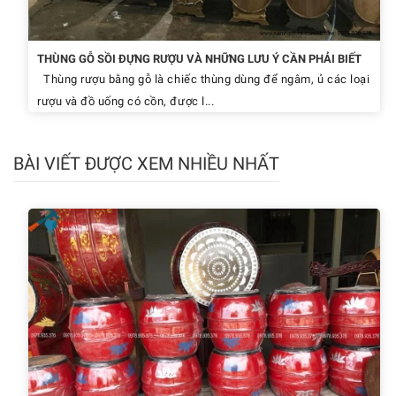
THÙNG GỖ SỒI ĐỰNG RƯỢU VÀ NHỮNG LƯU Ý CẦN PHẢI BIẾT
Thùng rượu bằng gỗ là chiếc thùng dùng để ngâm, ủ các loại
rượu và đồ uống có cồn, được l...
BÀI VIẾT ĐƯỢC XEM NHIỀU NHẤT