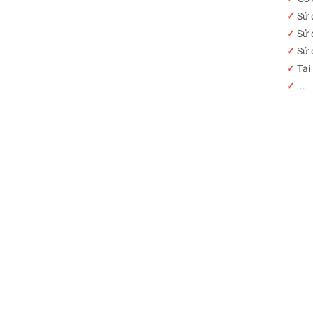
✓
Sử 
✓
Sử 
✓
Sử 
✓
Tại
✓
...