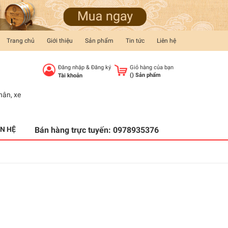
Trang chủ
Giới thiệu
Sản phẩm
Tin tức
Liên hệ
Đăng nhập
&
Đăng ký
Giỏ hàng của bạn
(
) Sản phẩm
Tài khoản
hân
,
xe
ÊN HỆ
Bán hàng trực tuyến:
0978935376