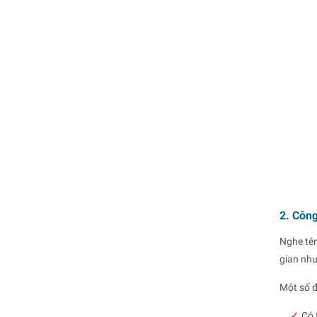
2. Công
Nghe tê
gian như
Một số đ
✓
Có 