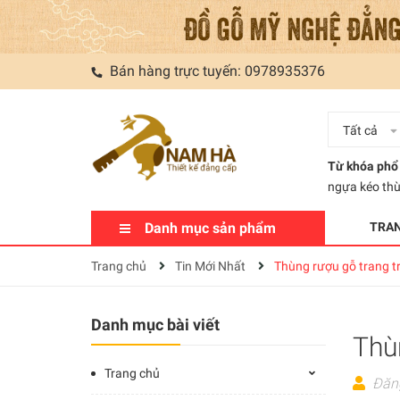
Bán hàng trực tuyến:
0978935376
Tất cả
Từ khóa phổ 
ngựa kéo th
Danh mục sản phẩm
TRA
Trang chủ
Tin Mới Nhất
Thùng rượu gỗ trang tr
Danh mục bài viết
Thùn
Trang chủ
Đăn