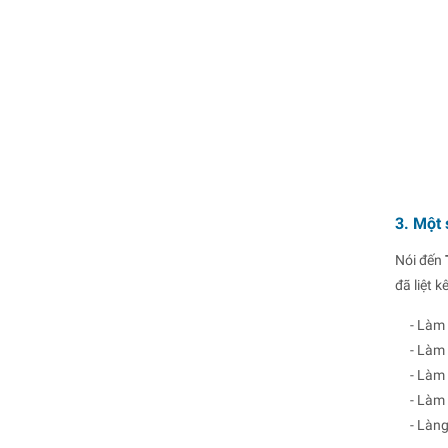
3. Một 
Nói đến
đã liệt 
- Làm 
- Làm 
- Làm 
- Làm
- Làng