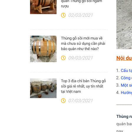
quản Thùng gỗ sồi ngâm
rượu
02/03/2021
Thùng gỗ sồi mới mua về
mà chưa sử dụng cần phải
bảo quản như thế nào?
Nội du
09/03/2021
Cấu tạ
Công 
Top 3 địa chỉ bán Thùng gỗ
Một số
sồi giá rẻ nhất, uy tín nhất
tại Việt nam
Hướng
07/03/2021
-------------
Thùng rư
quán bar
nay.