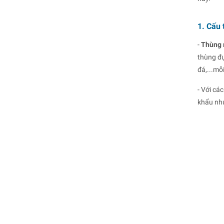
1. Cấu 
-
Thùng r
thùng đự
đá,...mỗ
- Với cá
khẩu như