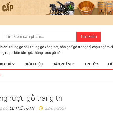
Tìm kiếm
biến:
thùng gỗ sồi
,
thùng gỗ xông hơi
,
bàn ghế gỗ trang trí
,
chậu ngâm c
ùng rượu
,
bồn tắm gỗ
,
thùng rượu gỗ sồi.
NG CHỦ
GIỚI THIỆU
SẢN PHẨM
TIN TỨC
LI
í
g rượu gỗ trang trí
g bởi
LÊ THẾ TOÀN
22/06/2021