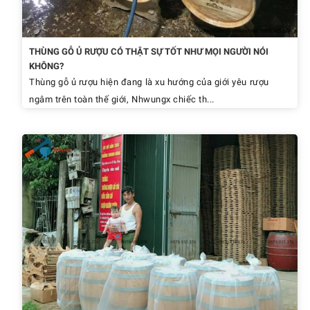
THÙNG GỖ Ủ RƯỢU CÓ THẬT SỰ TỐT NHƯ MỌI NGƯỜI NÓI
KHÔNG?
Thùng gỗ ủ rượu hiện đang là xu hướng của giới yêu rượu
ngâm trên toàn thế giới, Nhwungx chiếc th...