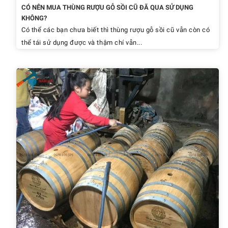
CÓ NÊN MUA THÙNG RƯỢU GỖ SỒI CŨ ĐÃ QUA SỬ DỤNG
KHÔNG?
Có thể các bạn chưa biết thì thùng rượu gỗ sồi cũ vẫn còn có
thể tái sử dụng được và thậm chí vẫn...