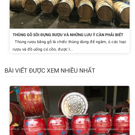
THÙNG GỖ SỒI ĐỰNG RƯỢU VÀ NHỮNG LƯU Ý CẦN PHẢI BIẾT
Thùng rượu bằng gỗ là chiếc thùng dùng để ngâm, ủ các loại
rượu và đồ uống có cồn, được l...
BÀI VIẾT ĐƯỢC XEM NHIỀU NHẤT