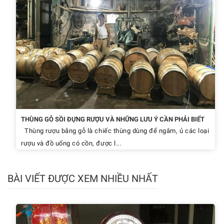
THÙNG GỖ SỒI ĐỰNG RƯỢU VÀ NHỮNG LƯU Ý CẦN PHẢI BIẾT
Thùng rượu bằng gỗ là chiếc thùng dùng để ngâm, ủ các loại
rượu và đồ uống có cồn, được l...
BÀI VIẾT ĐƯỢC XEM NHIỀU NHẤT