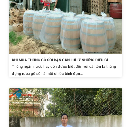
KHI MUA THÙNG GỖ SỒI BẠN CẦN LƯU Ý NHỮNG ĐIỀU GÌ
Thùng ngâm rượu hay còn được biết đến với cái tên là thùng
đựng rượu gỗ sồi là một chiếc bình đựn...