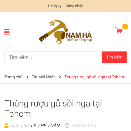
Đăng ký
Đăng nhập
Tìm kiếm
Trang chủ
Tin Mới Nhất
Thùng rượu gỗ sồi nga tại Tphcm
Thùng rượu gỗ sồi nga tại
Tphcm
Đăng bởi
LÊ THẾ TOÀN
19/07/2021