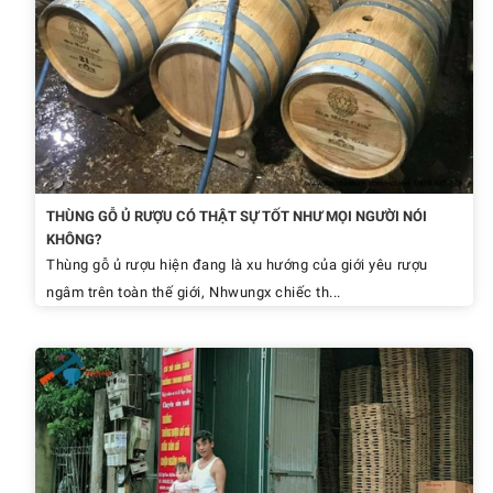
THÙNG GỖ Ủ RƯỢU CÓ THẬT SỰ TỐT NHƯ MỌI NGƯỜI NÓI
KHÔNG?
Thùng gỗ ủ rượu hiện đang là xu hướng của giới yêu rượu
ngâm trên toàn thế giới, Nhwungx chiếc th...