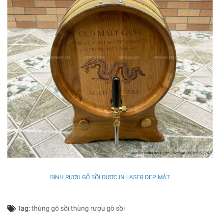
BÌNH RƯỢU GỖ SỒI ĐƯỢC IN LASER ĐẸP MẮT
Tag:
thùng gỗ sồi
thùng rượu gỗ sồi