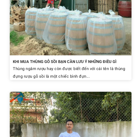
KHI MUA THÙNG GỖ SỒI BẠN CẦN LƯU Ý NHỮNG ĐIỀU GÌ
Thùng ngâm rượu hay còn được biết đến với cái tên là thùng
đựng rượu gỗ sồi là một chiếc bình đựn...