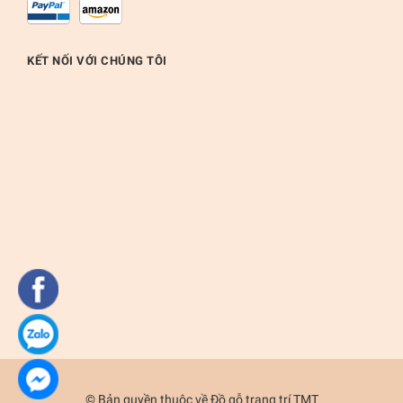
KẾT NỐI VỚI CHÚNG TÔI
© Bản quyền thuộc về
Đồ gỗ trang trí TMT