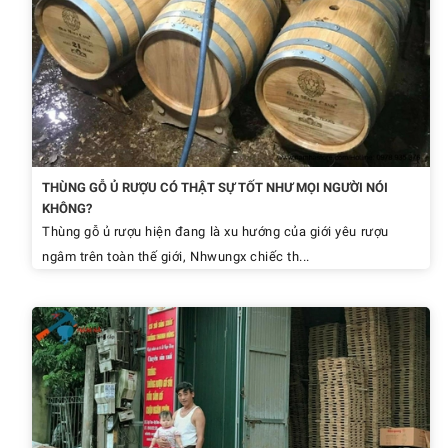
THÙNG GỖ Ủ RƯỢU CÓ THẬT SỰ TỐT NHƯ MỌI NGƯỜI NÓI
KHÔNG?
Thùng gỗ ủ rượu hiện đang là xu hướng của giới yêu rượu
ngâm trên toàn thế giới, Nhwungx chiếc th...