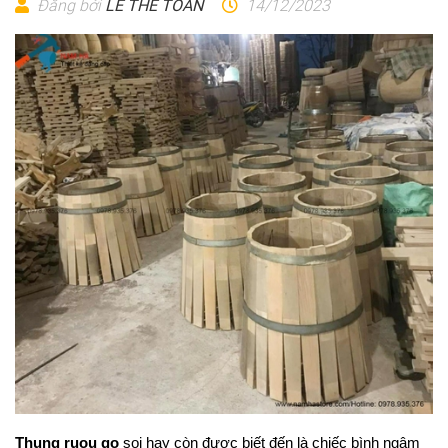
Đăng bởi
LÊ THẾ TOÀN
14/12/2023
Thung ruou go
 soi hay còn được biết đến là chiếc bình ngâm 