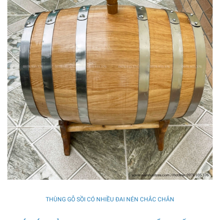
THÙNG GỖ SỒI CÓ NHIỀU ĐAI NÉN CHẮC CHẮN