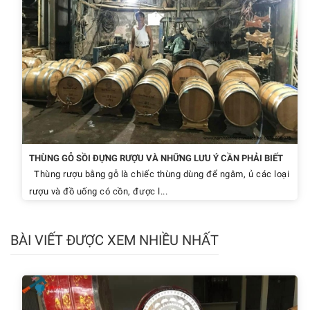
THÙNG GỖ SỒI ĐỰNG RƯỢU VÀ NHỮNG LƯU Ý CẦN PHẢI BIẾT
Thùng rượu bằng gỗ là chiếc thùng dùng để ngâm, ủ các loại
rượu và đồ uống có cồn, được l...
BÀI VIẾT ĐƯỢC XEM NHIỀU NHẤT