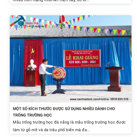
MỘT SỐ KÍCH THƯỚC ĐƯỢC SỬ DỤNG NHIỀU DÀNH CHO
TRỐNG TRƯỜNG HỌC
Mẫu trống trường học đà nẵng là mẫu trống trường học được
làm từ gỗ mít và da trâu phổ biến mà đa...