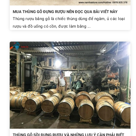
MUA THÙNG GỖ ĐỰNG RƯỢU NÊN ĐỌC QUA BÀI VIẾT NÀY
Thùng rượu bằng gỗ là chiếc thùng dùng để ngâm, ủ các loại
rượu và đồ uống có cồn, được làm bằng ...
THÙNG GỖ SỒI ĐỰNG RƯỢU VÀ NHỮNG LƯU Ý CẦN PHẢI BIẾT