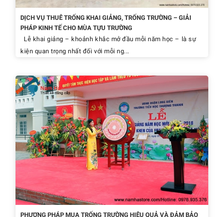
DỊCH VỤ THUÊ TRỐNG KHAI GIẢNG, TRỐNG TRƯỜNG – GIẢI
PHÁP KINH TẾ CHO MÙA TỰU TRƯỜNG
Lễ khai giảng – khoảnh khắc mở đầu mỗi năm học – là sự
kiện quan trọng nhất đối với mỗi ng...
PHƯƠNG PHÁP MUA TRỐNG TRƯỜNG HIỆU QUẢ VÀ ĐẢM BẢO