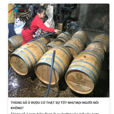
THÙNG GỖ Ủ RƯỢU CÓ THẬT SỰ TỐT NHƯ MỌI NGƯỜI NÓI
KHÔNG?
Thùng gỗ ủ rượu hiện đang là xu hướng của giới yêu rượu