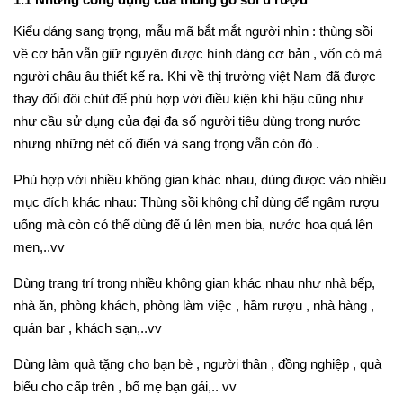
1.1 Những công dụng của thùng gỗ sồi ủ rượu
Kiểu dáng sang trọng, mẫu mã bắt mắt người nhìn : thùng sồi
về cơ bản vẫn giữ nguyên được hình dáng cơ bản , vốn có mà
người châu âu thiết kế ra. Khi về thị trường việt Nam đã được
thay đổi đôi chút để phù hợp với điều kiện khí hậu cũng như
như cầu sử dụng của đại đa số người tiêu dùng trong nước
nhưng những nét cổ điển và sang trọng vẫn còn đó .
Phù hợp với nhiều không gian khác nhau, dùng được vào nhiều
mục đích khác nhau: Thùng sồi không chỉ dùng để ngâm rượu
uống mà còn có thể dùng để ủ lên men bia, nước hoa quả lên
men,..vv
Dùng trang trí trong nhiều không gian khác nhau như nhà bếp,
nhà ăn, phòng khách, phòng làm việc , hầm rượu , nhà hàng ,
quán bar , khách sạn,..vv
Dùng làm quà tặng cho bạn bè , người thân , đồng nghiệp , quà
biếu cho cấp trên , bố mẹ bạn gái,.. vv