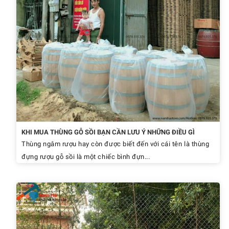
KHI MUA THÙNG GỖ SỒI BẠN CẦN LƯU Ý NHỮNG ĐIỀU GÌ
Thùng ngâm rượu hay còn được biết đến với cái tên là thùng
đựng rượu gỗ sồi là một chiếc bình đựn...