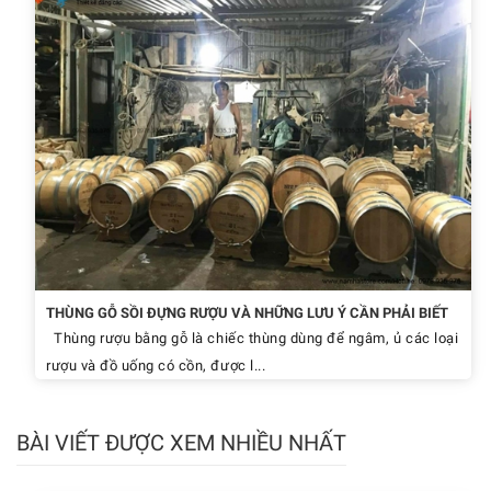
THÙNG GỖ SỒI ĐỰNG RƯỢU VÀ NHỮNG LƯU Ý CẦN PHẢI BIẾT
Thùng rượu bằng gỗ là chiếc thùng dùng để ngâm, ủ các loại
rượu và đồ uống có cồn, được l...
BÀI VIẾT ĐƯỢC XEM NHIỀU NHẤT