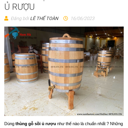
Ủ RƯỢU
Đăng bởi
LÊ THẾ TOÀN
16/06/2023
Dùng
thùng gỗ sồi ủ rượu
như thế nào là chuẩn nhất ? Những