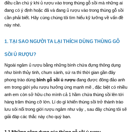
điều cần chú ý khi ủ rượu vào trong thùng gỗ sồi mà những ai
đang có ý định hoặc đã và đang ủ rượu vào trong thùng gỗ sồi
cần phải biết. Hãy cùng chúng tôi tìm hiểu kỹ lưỡng về vấn đề
này nhé.
1. TẠI SAO NGƯỜI TA LẠI THÍCH DÙNG THÙNG GỖ
SỒI Ủ RƯỢU?
Ngoài ngâm ủ rượu bằng những bình chứa đựng thông dụng
như bình thủy tinh, chum sành, sứ ra thì thời gian gần đây
phong trào dùng
bình gỗ sồi ủ rượu
đang được đông đảo anh
em trong giới yêu rượu hưởng ứng mạnh mẽ , đặc biệt có nhiều
anh em còn sở hữu cho mình cả 1 hầm chứa thùng sồi lên tới
hàng trăm thùng cỡ lớn. Lí do gì khiến thùng sồi trở thành trào
lưu sôi nổi trong giới rượu ngâm như vậy , sau đây chúng tôi sẽ
giải đáp các thắc này cho quý bạn.