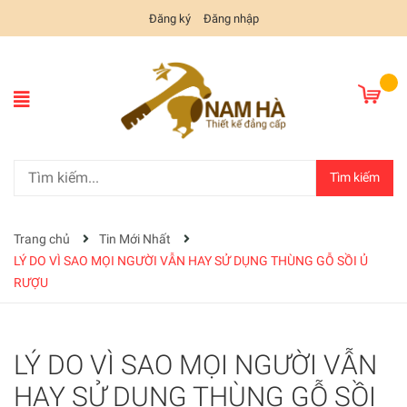
Đăng ký
Đăng nhập
Tìm kiếm
Trang chủ
Tin Mới Nhất
LÝ DO VÌ SAO MỌI NGƯỜI VẪN HAY SỬ DỤNG THÙNG GỖ SỒI Ủ
RƯỢU
LÝ DO VÌ SAO MỌI NGƯỜI VẪN
HAY SỬ DỤNG THÙNG GỖ SỒI