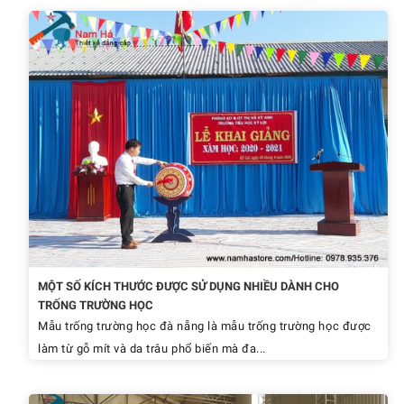
MỘT SỐ KÍCH THƯỚC ĐƯỢC SỬ DỤNG NHIỀU DÀNH CHO
TRỐNG TRƯỜNG HỌC
Mẫu trống trường học đà nẵng là mẫu trống trường học được
làm từ gỗ mít và da trâu phổ biến mà đa...