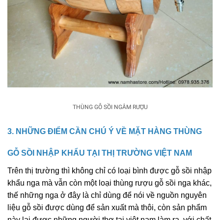
THÙNG GỖ SỒI NGÂM RƯỢU
3. NHỮNG ĐIỂM CẦN CHÚ Ý VỀ MẶT HÀNG THÙNG
GỖ SỒI NHẬP KHẨU TẠI THỊ TRƯỜNG VIỆT NAM
Trên thị trường thì không chỉ có loại bình được gỗ sồi nhập
khẩu nga mà vẫn còn một loại thùng rượu gỗ sồi nga khác,
thế những nga ở đây là chỉ dùng để nói về nguồn nguyên
liệu gỗ sồi được dùng để sản xuất mà thôi, còn sản phẩm
này lại được những người thợ tại việt nam làm ra, với chất