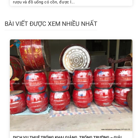
rượu và đồ uống có cồn, được l...
BÀI VIẾT ĐƯỢC XEM NHIỀU NHẤT
DỊCH VỤ THUÊ TRỐNG KHAI GIẢNG, TRỐNG TRƯỜNG – GIẢI