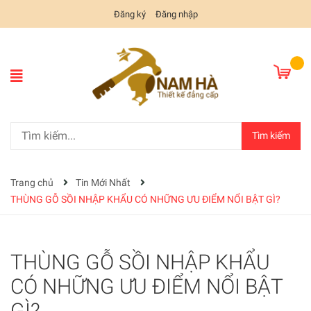
Đăng ký
Đăng nhập
Tìm kiếm
Trang chủ
Tin Mới Nhất
THÙNG GỖ SỒI NHẬP KHẨU CÓ NHỮNG ƯU ĐIỂM NỔI BẬT GÌ?
THÙNG GỖ SỒI NHẬP KHẨU
CÓ NHỮNG ƯU ĐIỂM NỔI BẬT
GÌ?