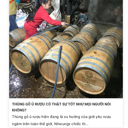
THÙNG GỖ Ủ RƯỢU CÓ THẬT SỰ TỐT NHƯ MỌI NGƯỜI NÓI
KHÔNG?
Thùng gỗ ủ rượu hiện đang là xu hướng của giới yêu rượu
ngâm trên toàn thế giới, Nhwungx chiếc th...