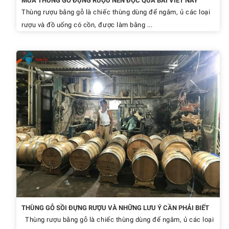
MUA THÙNG GỖ ĐỰNG RƯỢU NÊN ĐỌC QUA BÀI VIẾT NÀY
Thùng rượu bằng gỗ là chiếc thùng dùng để ngâm, ủ các loại
rượu và đồ uống có cồn, được làm bằng ...
THÙNG GỖ SỒI ĐỰNG RƯỢU VÀ NHỮNG LƯU Ý CẦN PHẢI BIẾT
Thùng rượu bằng gỗ là chiếc thùng dùng để ngâm, ủ các loại