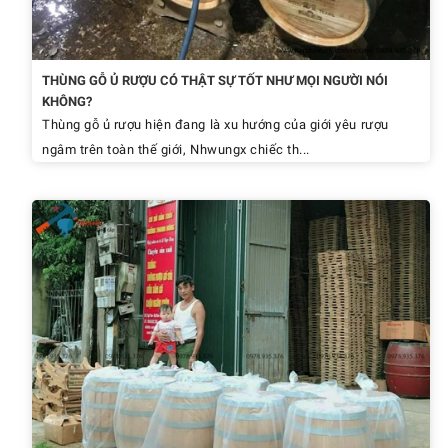
THÙNG GỖ Ủ RƯỢU CÓ THẬT SỰ TỐT NHƯ MỌI NGƯỜI NÓI
KHÔNG?
Thùng gỗ ủ rượu hiện đang là xu hướng của giới yêu rượu
ngâm trên toàn thế giới, Nhwungx chiếc th...