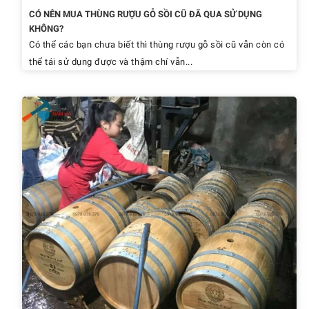
CÓ NÊN MUA THÙNG RƯỢU GỖ SỒI CŨ ĐÃ QUA SỬ DỤNG
KHÔNG?
Có thể các bạn chưa biết thì thùng rượu gỗ sồi cũ vẫn còn có
thể tái sử dụng được và thậm chí vẫn...