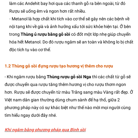
làm các Andehit bay hơi qua các thanh gỗ ra bên ngoài, từ đó
Rượu sẽ uống êm và ngon hơn rất nhiều.
-
Metanol là hợp chất khi tích vào cơ thể sẽ gây nên các bệnh về
nội tạng khi về già và ảnh hưởng xấu tới sức khỏe hiện tại. Ở bên
trong
Thùng ủ rượu bằng gỗ sồi
có đốt một lớp nhẹ giúp chuyển
hóa hết Metanol. Do đó rượu ngâm sẽ an toàn và không lo bị chất
độc tích tụ vào cơ thể.
1.2 Thùng gỗ sồi đựng rượu tạo hương vị thêm cho rượu
- Khi ngâm rượu bằng
Thùng rượu gỗ sồi Nga
thì các chất từ gỗ sẽ
được chuyển qua rượu tăng thêm hương vị cho rượu thơm ngon
hơn. Rượu sẽ được chuyển từ màu Trắng sang màu Vàng rất đẹp.
Ở
Việt nam dân gian thường dùng chum sành để hạ thổ, giữa 2
phương pháp này có sự khác biệt như thế nào mời mọi người cùng
tìm hiểu ngay dưới đây nhé.
Khi ngâm bằng phương pháp qua Bình sồi