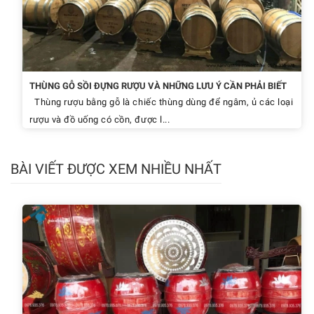
THÙNG GỖ SỒI ĐỰNG RƯỢU VÀ NHỮNG LƯU Ý CẦN PHẢI BIẾT
Thùng rượu bằng gỗ là chiếc thùng dùng để ngâm, ủ các loại
rượu và đồ uống có cồn, được l...
BÀI VIẾT ĐƯỢC XEM NHIỀU NHẤT