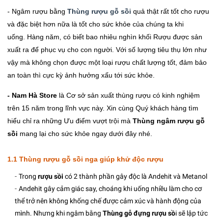
- Ngâm rượu bằng
Thùng rượu gỗ sồi
quả thật rất tốt cho rượu
và đặc biệt hơn nữa là tốt cho sức khỏe của chúng ta khi
uống.
Hàng năm, có biết bao nhiêu nghìn khối Rượu được sản
xuất ra để phục vụ cho con người. Với số lượng tiêu thụ lớn như
vậy mà không chọn được một loại rượu chất lượng tốt, đảm bảo
an toàn thì cực kỳ ảnh hưởng xấu tới sức khỏe.
- Nam Hà Store
là Cơ sở sản xuất thùng rượu có kinh nghiệm
trên 15 năm trong lĩnh vực này. Xin cùng Quý khách hàng tìm
hiểu chỉ ra những Ưu điểm vượt trội mà
Thùng ngâm rượu gỗ
sồi
mang lại cho sức khỏe ngay dưới đây nhé.
1.1 Thùng rượu gỗ sồi nga giúp khử độc rượu
-
Trong
rượu sồi
có 2 thành phần gây độc là Andehit và Metanol
-
Andehit gây cảm giác say, choáng khi uống nhiều làm cho cơ
thể trở nên không khống chế được cảm xúc và hành động của
mình. Nhưng khi ngâm bằng
Thùng gỗ đựng rượu sồ
i sẽ lập tức