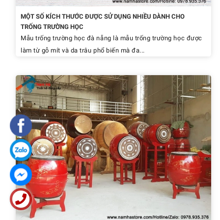
MỘT SỐ KÍCH THƯỚC ĐƯỢC SỬ DỤNG NHIỀU DÀNH CHO
TRỐNG TRƯỜNG HỌC
Mẫu trống trường học đà nẵng là mẫu trống trường học được
làm từ gỗ mít và da trâu phổ biến mà đa...