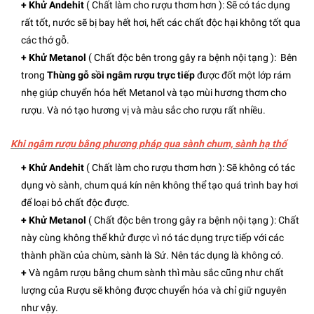
+ Khử Andehit
( Chất làm cho rượu thơm hơn ): Sẽ có tác dụng
rất tốt, nước sẽ bị bay hết hơi, hết các chất độc hại không tốt qua
các thớ gỗ.
+ Khử Metanol
( Chất độc bên trong gây ra bệnh nội tạng ): Bên
trong
Thùng gỗ sồi ngâm rượu trực tiếp
được đốt một lớp rám
nhẹ giúp chuyển hóa hết Metanol và tạo mùi hương thơm cho
rượu. Và nó tạo hương vị và màu sắc cho rượu rất nhiều.
Khi ngâm rượu bằng phương pháp qua sành chum, sành hạ thổ
+ Khử Andehit
( Chất làm cho rượu thơm hơn ): Sẽ không có tác
dụng vò sành, chum quá kín nên không thể tạo quá trình bay hơi
để loại bỏ chất độc được.
+ Khử Metanol
( Chất độc bên trong gây ra bệnh nội tạng ): Chất
này cùng không thể khử được vì nó tác dụng trực tiếp với các
thành phần của chùm, sành là Sứ. Nên tác dụng là không có.
+
Và ngâm rượu bằng chum sành thì màu sắc cũng như chất
lượng của Rượu sẽ không được chuyển hóa và chỉ giữ nguyên
như vậy.