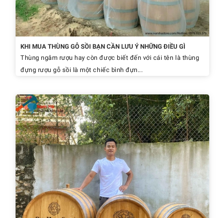
KHI MUA THÙNG GỖ SỒI BẠN CẦN LƯU Ý NHỮNG ĐIỀU GÌ
Thùng ngâm rượu hay còn được biết đến với cái tên là thùng
đựng rượu gỗ sồi là một chiếc bình đựn...