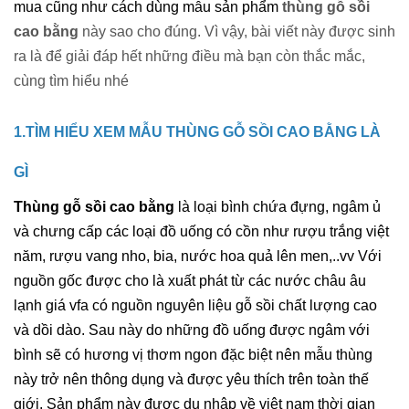
mua cũng như cách dùng mẫu sản phẩm 
thùng gỗ sồi 
cao bằng 
này sao cho đúng. Vì vậy, bài viết này được sinh 
ra là để giải đáp hết những điều mà bạn còn thắc mắc, 
cùng tìm hiểu nhé
1.TÌM HIỂU XEM MẪU THÙNG GỖ SỒI CAO BẰNG LÀ 
GÌ
Thùng gỗ sồi cao bằng
 là loại bình chứa đựng, ngâm ủ 
và chưng cấp các loại đồ uống có cồn như rượu trắng việt 
năm, rượu vang nho, bia, nước hoa quả lên men,..vv Với 
nguồn gốc được cho là xuất phát từ các nước châu âu 
lạnh giá vfa có nguồn nguyên liệu gỗ sồi chất lượng cao 
và dồi dào. Sau này do những đồ uống được ngâm với 
bình sẽ có hương vị thơm ngon đặc biệt nên mẫu thùng 
này trở nên thông dụng và được yêu thích trên toàn thế 
giới. Sản phẩm này được du nhập về việt nam thời gian 