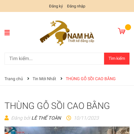
Đăng ký
Đăng nhập
Tìm kiếm
Trang chủ
Tin Mới Nhất
THÙNG GỖ SỒI CAO BẰNG
THÙNG GỖ SỒI CAO BẰNG
Đăng bởi
LÊ THẾ TOÀN
10/11/2023