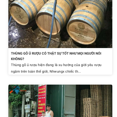
THÙNG GỖ Ủ RƯỢU CÓ THẬT SỰ TỐT NHƯ MỌI NGƯỜI NÓI
KHÔNG?
Thùng gỗ ủ rượu hiện đang là xu hướng của giới yêu rượu
ngâm trên toàn thế giới, Nhwungx chiếc th...