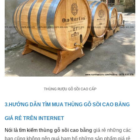
THÙNG RƯỢU GỖ SỒI CAO CẤP
3.HƯỚNG DẪN TÌM MUA THÙNG GỖ SỒI CAO BẰNG 
GIÁ RẺ TRÊN INTERNET
Nói là tìm kiếm 
thùng gỗ sồi cao bằng
 giá rẻ những các 
bạn cũng không nên quá ham hố những sản phẩm giá rẻ 