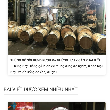
THÙNG GỖ SỒI ĐỰNG RƯỢU VÀ NHỮNG LƯU Ý CẦN PHẢI BIẾT
Thùng rượu bằng gỗ là chiếc thùng dùng để ngâm, ủ các loại
rượu và đồ uống có cồn, được l...
BÀI VIẾT ĐƯỢC XEM NHIỀU NHẤT