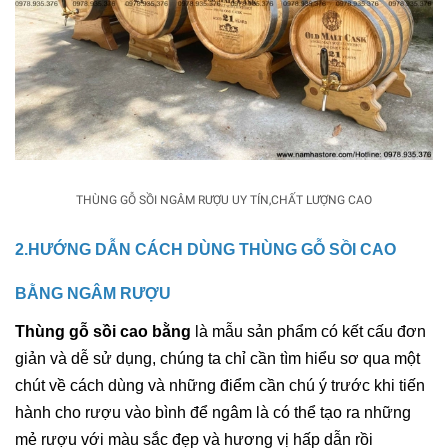
THÙNG GỖ SỒI NGÂM RƯỢU UY TÍN,CHẤT LƯỢNG CAO
2.HƯỚNG DẪN CÁCH DÙNG THÙNG GỖ SỒI CAO 
BẰNG NGÂM RƯỢU
Thùng gỗ sồi cao bằng 
là mẫu sản phẩm có kết cấu đơn 
giản và dễ sử dụng, chúng ta chỉ cần tìm hiểu sơ qua một 
chút về cách dùng và những điểm cần chú ý trước khi tiến 
hành cho rượu vào bình để ngâm là có thể tạo ra những 
mẻ rượu với màu sắc đẹp và hương vị hấp dẫn rồi