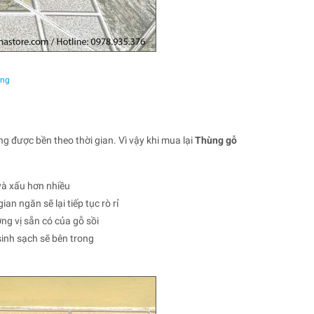
ởng
g được bền theo thời gian. Vì vậy khi mua lại
Thùng gỗ
và xấu hơn nhiều
n ngăn sẽ lại tiếp tục rò rỉ
g vị sẵn có của gỗ sồi
inh sạch sẽ bên trong