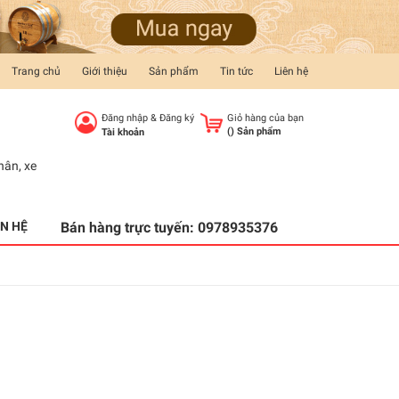
Trang chủ
Giới thiệu
Sản phẩm
Tin tức
Liên hệ
Đăng nhập
&
Đăng ký
Giỏ hàng của bạn
(
) Sản phẩm
Tài khoản
hân
,
xe
ÊN HỆ
Bán hàng trực tuyến:
0978935376