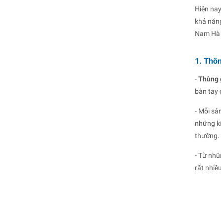
Hiện nay
khả năng
Nam Hà t
1. Thôn
-
Thùng 
bàn tay 
- Mỗi sả
những ki
thường.
- Từ nhũ
rất nhiề