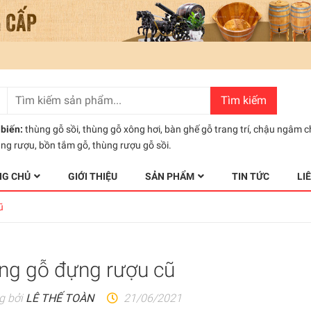
Tìm kiếm
biến:
thùng gỗ sồi
,
thùng gỗ xông hơi
,
bàn ghế gỗ trang trí
,
chậu ngâm c
ùng rượu
,
bồn tắm gỗ
,
thùng rượu gỗ sồi.
NG CHỦ
GIỚI THIỆU
SẢN PHẨM
TIN TỨC
LI
ũ
ng gỗ đựng rượu cũ
g bởi
LÊ THẾ TOÀN
21/06/2021