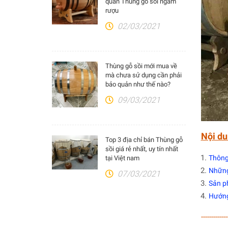
quản Thùng gỗ sồi ngâm
rượu
02/03/2021
Thùng gỗ sồi mới mua về
mà chưa sử dụng cần phải
bảo quản như thế nào?
09/03/2021
Nội du
Top 3 địa chỉ bán Thùng gỗ
sồi giá rẻ nhất, uy tín nhất
Thông 
tại Việt nam
Những 
07/03/2021
Sản p
Hướng
-------------