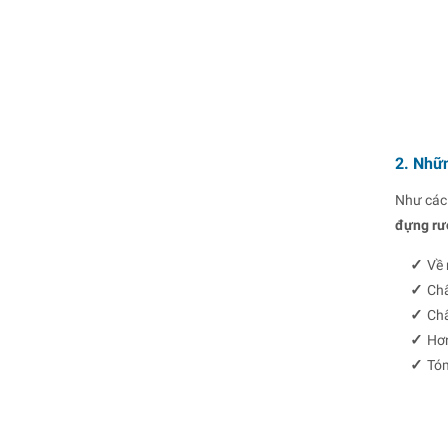
2. Nhữn
Như các 
đựng rượ
✓
Về 
✓
Chấ
✓
Chấ
✓
Hơn
✓
Tóm