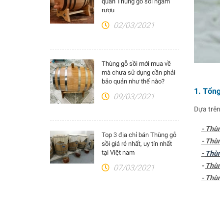
quản Thùng gỗ sồi ngâm
rượu
02/03/2021
Thùng gỗ sồi mới mua về
mà chưa sử dụng cần phải
bảo quản như thế nào?
1. Tổng
09/03/2021
Dựa trên
- Thù
Top 3 địa chỉ bán Thùng gỗ
- Thù
sồi giá rẻ nhất, uy tín nhất
tại Việt nam
-
Thùn
-
Thùn
07/03/2021
- Thù