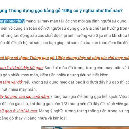
dụng Thùng đựng gạo bằng gỗ 10Kg có ý nghĩa như thế nào?
m phong thủy
mang lại may mắn tài lộc cho mỗi gia đình người sử dụng
nên vô cùng an toàn đối với người sử dụng giúp Gia chủ tận hưởng trọn
 những tác động xấu các chất độc hại ảnh hưởng vào Gạo như khi chứa
ón đồ để giữ hộ tài sản cho bạn giúp tài sản của bạn an toàn đem lộc 
 số Mẹo sử dụng
Thùng gạo gỗ 10Kg
phong thủy sẽ giúp gia chủ may mắn
ao lì xì dưới đáy hũ gạo:
Bao lì xì màu đỏ tượng trưng cho may mắn và tà
ủ gặp nhiều may mắn, kiếm tiền nhiều nhưng tiêu xài tiết kiệm.
 tấm vải đỏ:
Nếu không sử dụng mẹo đặt bao lì xì dưới đáy hũ gạo thì c
u hút nhiều may mắn.
y hũ gạo vào dịp cuối năm
:
không bao giờ để thùng gạo hết sạch: Việc
 đủ của gia chủ, khi dùng gạo còn 1/3 thùng nên đổ đầy để tránh việc gạo
ũ gạo ở vị trí kê cao
:
Mang ý nghĩa tượng trưng thăng tiến trong sự ng
ằng gỗ thay vì bằng nhựa và kim loại.