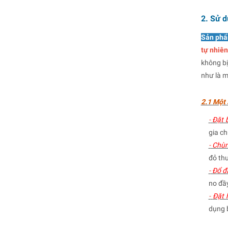
2. Sử 
Sản phẩ
tự nhiên
không bị
như là m
2.1 Một
-
Đặt b
gia ch
-
Chùm
đỏ th
-
Đổ đầ
no đầy
-
Đặt h
dụng b