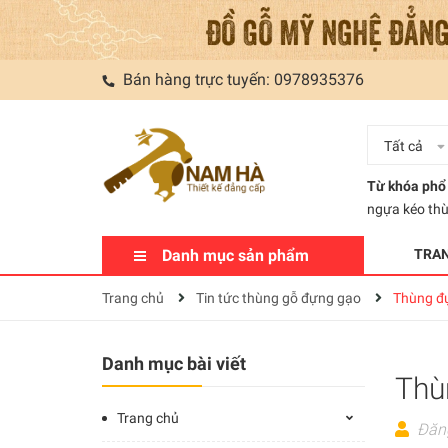
Bán hàng trực tuyến:
0978935376
Tất cả
Từ khóa phổ 
ngựa kéo th
Danh mục sản phẩm
TRA
Trang chủ
Tin tức thùng gỗ đựng gạo
Thùng đ
Danh mục bài viết
Thù
Trang chủ
Đăn