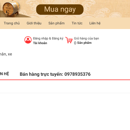
Trang chủ
Giới thiệu
Sản phẩm
Tin tức
Liên hệ
Đăng nhập
&
Đăng ký
Giỏ hàng của bạn
(
) Sản phẩm
Tài khoản
hân
,
xe
ÊN HỆ
Bán hàng trực tuyến:
0978935376