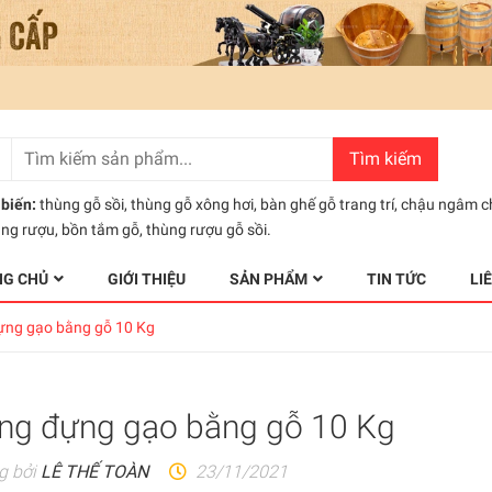
Tìm kiếm
biến:
thùng gỗ sồi
,
thùng gỗ xông hơi
,
bàn ghế gỗ trang trí
,
chậu ngâm c
ùng rượu
,
bồn tắm gỗ
,
thùng rượu gỗ sồi.
NG CHỦ
GIỚI THIỆU
SẢN PHẨM
TIN TỨC
LI
ựng gạo bằng gỗ 10 Kg
ng đựng gạo bằng gỗ 10 Kg
g bởi
LÊ THẾ TOÀN
23/11/2021