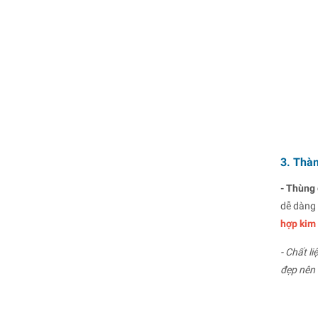
3. Thà
- Thùng
dễ dàng 
hợp kim
- Chất li
đẹp nên 