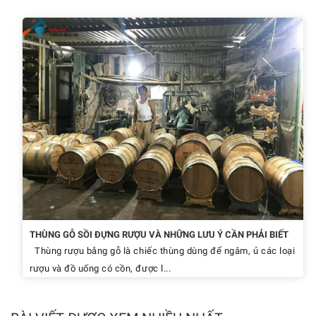
THÙNG GỖ SỒI ĐỰNG RƯỢU VÀ NHỮNG LƯU Ý CẦN PHẢI BIẾT
Thùng rượu bằng gỗ là chiếc thùng dùng để ngâm, ủ các loại
rượu và đồ uống có cồn, được l...