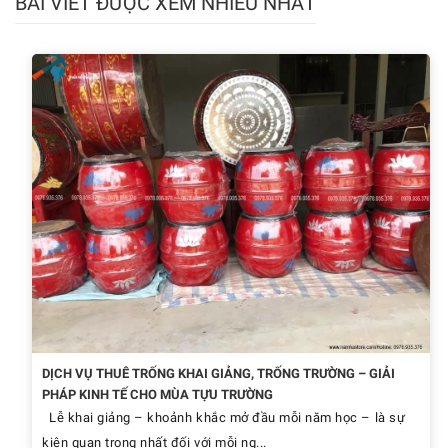
BÀI VIẾT ĐƯỢC XEM NHIỀU NHẤT
DỊCH VỤ THUÊ TRỐNG KHAI GIẢNG, TRỐNG TRƯỜNG – GIẢI
PHÁP KINH TẾ CHO MÙA TỰU TRƯỜNG
Lễ khai giảng – khoảnh khắc mở đầu mỗi năm học – là sự
kiện quan trọng nhất đối với mỗi ng...