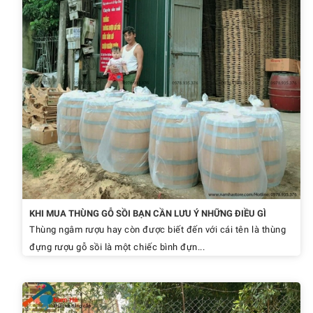
KHI MUA THÙNG GỖ SỒI BẠN CẦN LƯU Ý NHỮNG ĐIỀU GÌ
Thùng ngâm rượu hay còn được biết đến với cái tên là thùng
đựng rượu gỗ sồi là một chiếc bình đựn...