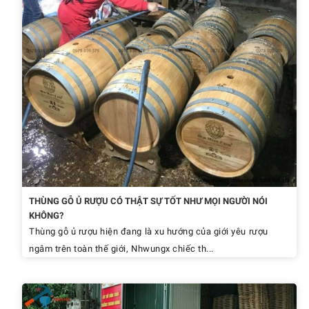
THÙNG GỖ Ủ RƯỢU CÓ THẬT SỰ TỐT NHƯ MỌI NGƯỜI NÓI
KHÔNG?
Thùng gỗ ủ rượu hiện đang là xu hướng của giới yêu rượu
ngâm trên toàn thế giới, Nhwungx chiếc th...