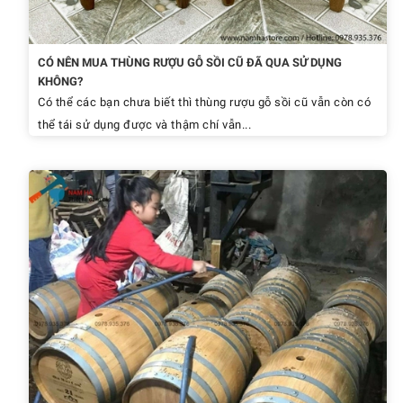
CÓ NÊN MUA THÙNG RƯỢU GỖ SỒI CŨ ĐÃ QUA SỬ DỤNG
KHÔNG?
Có thể các bạn chưa biết thì thùng rượu gỗ sồi cũ vẫn còn có
thể tái sử dụng được và thậm chí vẫn...