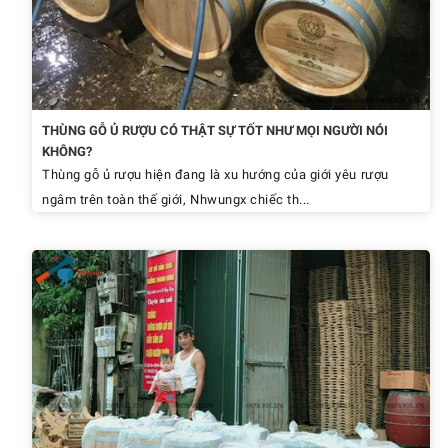
THÙNG GỖ Ủ RƯỢU CÓ THẬT SỰ TỐT NHƯ MỌI NGƯỜI NÓI
KHÔNG?
Thùng gỗ ủ rượu hiện đang là xu hướng của giới yêu rượu
ngâm trên toàn thế giới, Nhwungx chiếc th...