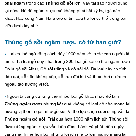
phải ngâm trong các
Thùng gỗ sồi
lớn. Vậy tại sao người dùng
lại dùng Nó để ngâm rượu mà không phải bất kỳ loại gỗ nào
khác. Hãy cùng Nam Hà Store đi tìm câu trả lời cụ thể trong bài
viết dưới đây nhé.
Thùng gỗ sồi ngâm rượu có từ bao giờ?
Ít ai có thể ngờ rằng cách đây 1000 năm về trước con người đã
♦
tìm ra ba loại gỗ quý nhất trong 200 loại gỗ sồi có thể ngâm rượu.
Đó là gỗ sồi Aibar, Gỗ sồi trắng và gỗ sồi đỏ. Ba loại này có tính
dẻo dai, dễ uốn không xốp, dễ trao đổi khí và thoát hơi nước ra
ngoài, tạo hương vị tốt.
Người ta cũng đã từng thử nhiều loại gỗ khác nhau để làm
♦
Thùng ngâm rượu
nhưng kết quả không có loại gỗ nào mang lại
hương vị thơm ngon như gỗ sồi. Vì thế lựa chọn cuối cùng vẫn là
Thùng ngâm gỗ sồi
. Trải qua hơn 1000 năm lịch sử, Thùng sồi
được dùng ngâm rượu vẫn luôn đồng hành và phát triển ngày
càng mạnh mẽ hơn bởi những lợi ích mà to lớn mà nó mang lại