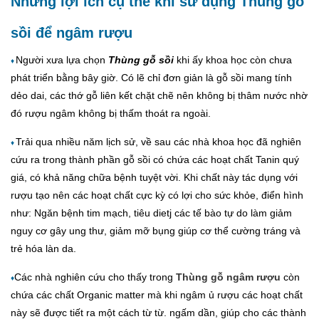
Những lợi ích cụ thể khi sử dụng Thùng gỗ
sồi để ngâm rượu
Người xưa lựa chọn
Thùng gỗ sồi
khi ấy khoa học còn chưa
♦
phát triển bằng bây giờ. Có lẽ chỉ đơn giản là gỗ sồi mang tính
dẻo dai, các thớ gỗ liên kết chặt chẽ nên không bị thâm nước nhờ
đó rượu ngâm không bị thấm thoát ra ngoài.
Trải qua nhiều năm lịch sử, về sau các nhà khoa học đã nghiên
♦
cứu ra trong thành phần gỗ sồi có chứa các hoạt chất Tanin quý
giá, có khả năng chữa bệnh tuyệt vời. Khi chất này tác dụng với
rượu tạo nên các hoạt chất cực kỳ có lợi cho sức khỏe, điển hình
như: Ngăn bệnh tim mạch, tiêu dietj các tế bào tự do làm giảm
nguy cơ gây ung thư, giảm mỡ bụng giúp cơ thể cường tráng và
trẻ hóa làn da.
Các nhà nghiên cứu cho thấy trong
Thùng gỗ ngâm rượu
còn
♦
chứa các chất Organic matter mà khi ngâm ủ rượu các hoạt chất
này sẽ được tiết ra một cách từ từ. ngấm dần, giúp cho các thành