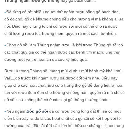
Thùng ngâm rượu gỗ thông
hay gỗ bạch đàn,...
Đã từng có rất nhiều người thử ngâm rượu bằng gỗ bạch đàn,
♦
gỗ óc chó, gỗ dẻ Nhưng chúng đều cho hương vị mà không ai ưa
nổi. Điều này chứng tỏ chỉ có rượu sồi mới có thể cho ra được
chất lượng rượu tốt, hương thom quyến rũ mốt cách tự nhiên.
Chọn gỗ sồi làm Thùng ngâm rượu là bởi trong Thùng gỗ sồi có
♦
các chất quý giá có thể ngăn được các bệnh tim mạch, ung thư
đường ruột và trẻ hóa làn da cực kỳ hiệu quả.
Rượu ủ trong Thùng sẽ mang mùi vị như mùi bánh mỳ khói, mùi
Vali,...do trước khi ngâm rượu đã được đốt xém nhẹ. Điều này
giúp cho các hoạt chất hữu cơ ó trong thớ gỗ dễ dàng tiết ra hòa
tan với rượu đem đến cho hương vị nồng nàn, quyến rũ mà chỉ có
gỗ sồi chứ không thể có ở các loại gỗ thông thường khác.
Nếu ngâm
Bồn gỗ sồi
đã có rượu trong lòng đất thì sẽ có một
♦
diễn biến xảy ra đó là các hoạt chất của gỗ sồi sẽ kết hợp với từ
trường của trái đất cắt đứt các liên kết hữu cơ chằng chịt có trong