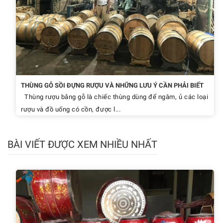
THÙNG GỖ SỒI ĐỰNG RƯỢU VÀ NHỮNG LƯU Ý CẦN PHẢI BIẾT
Thùng rượu bằng gỗ là chiếc thùng dùng để ngâm, ủ các loại
rượu và đồ uống có cồn, được l...
BÀI VIẾT ĐƯỢC XEM NHIỀU NHẤT