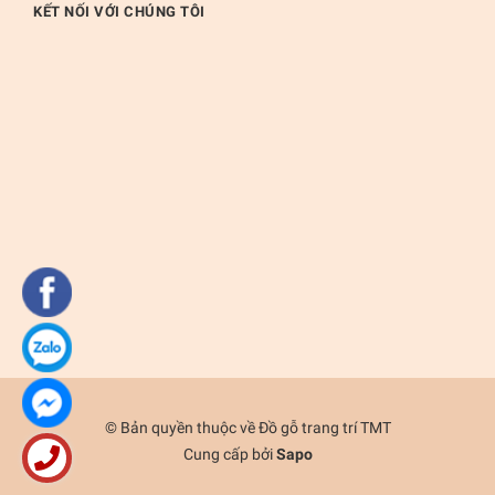
KẾT NỐI VỚI CHÚNG TÔI
© Bản quyền thuộc về
Đồ gỗ trang trí TMT
Cung cấp bởi
Sapo