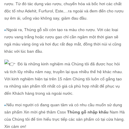
rượu. Từ đó tác dụng vào rượu, chuyển hóa và bốc hơi các chất
độc tố như Adehit, Furfurol, Este,...ra ngoài và đem đến cho rượu
sự êm ái, uống vào không say, giảm đau đầu.
Ngoài ra, Thùng gỗ sồi còn tạo ra màu cho rượu. Với các loại
♦
rượu vang trắng hoặc rượu gạo chỉ cần ngâm một thời gian sẽ
ngả màu vàng óng và hơi đục rất đẹp mắt, đồng thời nùi vị cũng
khác với lúc ban đầu.
Đó là những kinh nghiệm mà Chúng tôi đã được học hỏi
và tích lũy nhiều năm nay, truyền lại qua nhiều thế hệ khác nhau.
Với kinh nghiệm hiện tại trên 15 năm Chúng tôi luôn cố gắng tạo
ra những sản phẩm tốt nhất có giá cả phù hợp nhất để phục vụ
đến Khách hàng trong và ngoài nước.
Nếu mọi người có đang quan tâm và có nhu cầu muốn sử dụng
♦
sản phẩm Xin mời ghé thăm Cssx
Thùng gỗ nhập khẩu
Nam Hà
của Chúng tôi để tìm hiểu trực tiếp các sản phẩm có tại cửa hàng.
Xin cảm ơn!