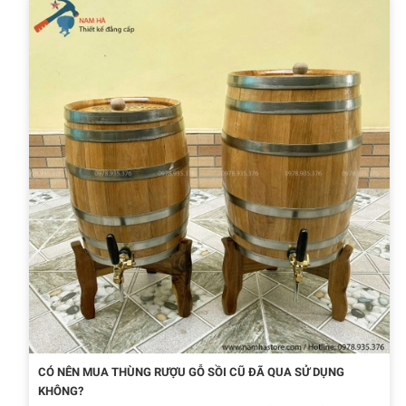
CÓ NÊN MUA THÙNG RƯỢU GỖ SỒI CŨ ĐÃ QUA SỬ DỤNG
KHÔNG?