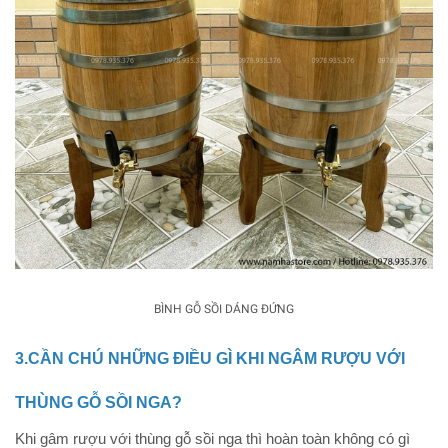
BÌNH GỖ SỒI DÁNG ĐỨNG
3.CẦN CHÚ NHỮNG ĐIỀU GÌ KHI NGÂM RƯỢU VỚI
THÙNG GỖ SỒI NGA?
Khi gâm rượu với thùng gỗ sồi nga thì hoàn toàn không có gì