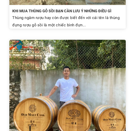
KHI MUA THÙNG GỖ SỒI BẠN CẦN LƯU Ý NHỮNG ĐIỀU GÌ
Thùng ngâm rượu hay còn được biết đến với cái tên là thùng
đựng rượu gỗ sồi là một chiếc bình đựn...