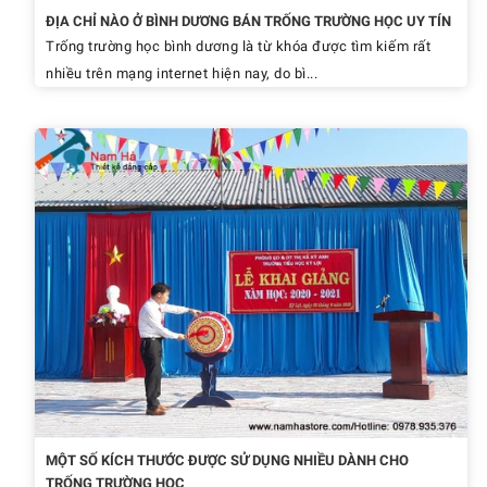
ĐỊA CHỈ NÀO Ở BÌNH DƯƠNG BÁN TRỐNG TRƯỜNG HỌC UY TÍN
Trống trường học bình dương là từ khóa được tìm kiếm rất
nhiều trên mạng internet hiện nay, do bì...
MỘT SỐ KÍCH THƯỚC ĐƯỢC SỬ DỤNG NHIỀU DÀNH CHO
TRỐNG TRƯỜNG HỌC