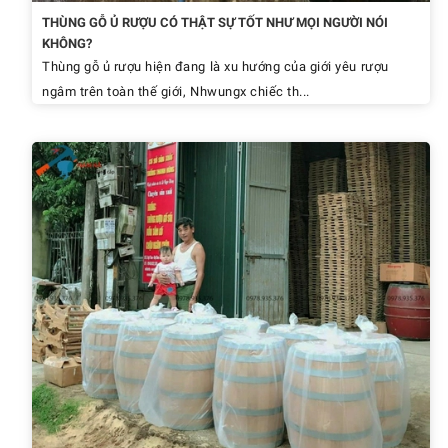
THÙNG GỖ Ủ RƯỢU CÓ THẬT SỰ TỐT NHƯ MỌI NGƯỜI NÓI
KHÔNG?
Thùng gỗ ủ rượu hiện đang là xu hướng của giới yêu rượu
ngâm trên toàn thế giới, Nhwungx chiếc th...