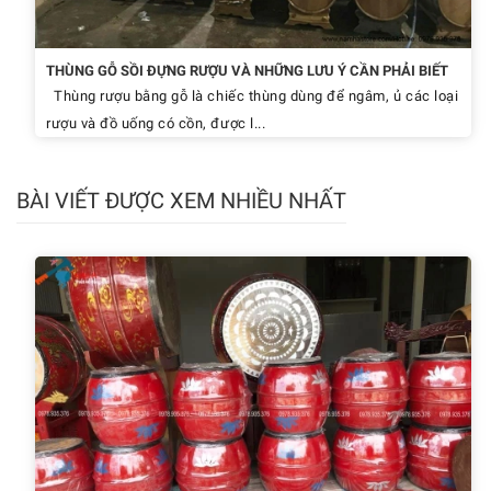
THÙNG GỖ SỒI ĐỰNG RƯỢU VÀ NHỮNG LƯU Ý CẦN PHẢI BIẾT
Thùng rượu bằng gỗ là chiếc thùng dùng để ngâm, ủ các loại
rượu và đồ uống có cồn, được l...
BÀI VIẾT ĐƯỢC XEM NHIỀU NHẤT