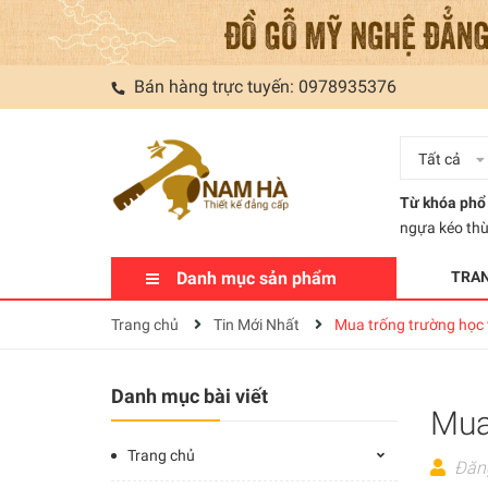
Bán hàng trực tuyến:
0978935376
Tất cả
Từ khóa phổ 
ngựa kéo th
Danh mục sản phẩm
TRA
Trang chủ
Tin Mới Nhất
Mua trống trường học t
Danh mục bài viết
Mua 
Trang chủ
Đăn