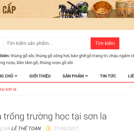
Tìm kiếm
biến:
thùng gỗ sồi
,
thùng gỗ xông hơi
,
bàn ghế gỗ trang trí
,
chậu ngâm c
ùng rượu
,
bồn tắm gỗ
,
thùng rượu gỗ sồi.
NG CHỦ
GIỚI THIỆU
SẢN PHẨM
TIN TỨC
LI
ại sơn la
trống trường học tại sơn la
g bởi
LÊ THẾ TOÀN
27/06/2021