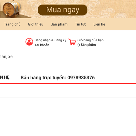
Trang chủ
Giới thiệu
Sản phẩm
Tin tức
Liên hệ
Đăng nhập
&
Đăng ký
Giỏ hàng của bạn
(
) Sản phẩm
Tài khoản
hân
,
xe
ÊN HỆ
Bán hàng trực tuyến:
0978935376