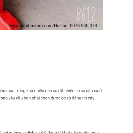
cầu mua trống khá nhiều nên có rất nhiều cơ sở sản xuất
ượng yêu cầu bạn phải chọn được cơ sở đáng tin cậy
ó bởi ngày nay dịch vụ 4.0 đang rất hot nếu muốn mua