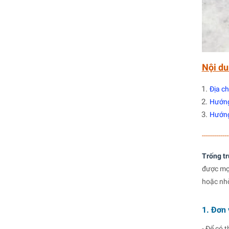
Nội du
Địa ch
Hướng
Hướng
-------------
Trống tr
được mọc
hoặc nhờ
1. Đơn 
- Để có 