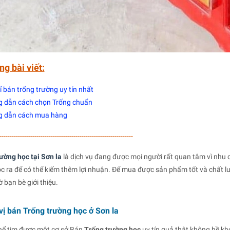
ng bài viết:
ỉ bán trống trường uy tín nhất
 dẫn cách chọn Trống chuẩn
 dẫn cách mua hàng
-----------------------------------------------------------------
ường học tại Sơn la
là dịch vụ đang được mọi người rất quan tâm vì nhu 
 ra để có thể kiếm thêm lợi nhuận. Để mua được sản phẩm tốt và chất l
 bạn bè giới thiệu.
vị bán Trống trường học ở Sơn la
thể tim được một cơ sở Bán
Trống trường học
uy tín quả thật không hề kh