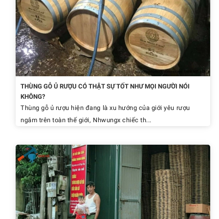
THÙNG GỖ Ủ RƯỢU CÓ THẬT SỰ TỐT NHƯ MỌI NGƯỜI NÓI
KHÔNG?
Thùng gỗ ủ rượu hiện đang là xu hướng của giới yêu rượu
ngâm trên toàn thế giới, Nhwungx chiếc th...