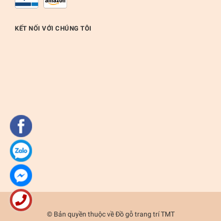
KẾT NỐI VỚI CHÚNG TÔI
© Bản quyền thuộc về
Đồ gỗ trang trí TMT