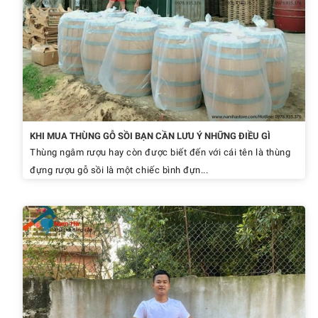
KHI MUA THÙNG GỖ SỒI BẠN CẦN LƯU Ý NHỮNG ĐIỀU GÌ
Thùng ngâm rượu hay còn được biết đến với cái tên là thùng
đựng rượu gỗ sồi là một chiếc bình đựn...