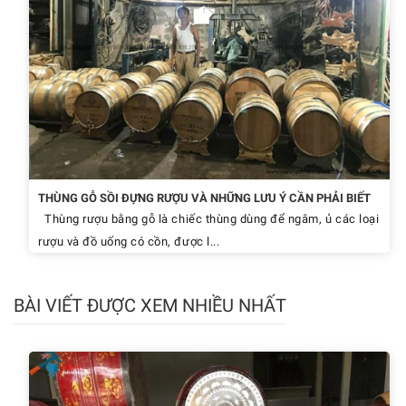
THÙNG GỖ SỒI ĐỰNG RƯỢU VÀ NHỮNG LƯU Ý CẦN PHẢI BIẾT
Thùng rượu bằng gỗ là chiếc thùng dùng để ngâm, ủ các loại
rượu và đồ uống có cồn, được l...
BÀI VIẾT ĐƯỢC XEM NHIỀU NHẤT