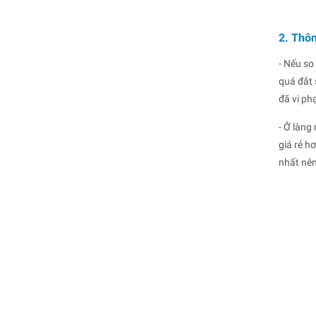
2. Thôn
- Nếu so
quá đắt 
đã vi ph
- Ở làng
giá rẻ h
nhất nên