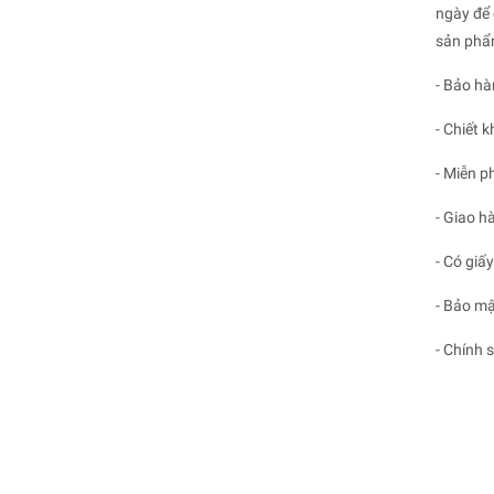
ngày để 
sản phẩm
- Bảo hà
- Chiết 
- Miễn p
- Giao h
- Có giấ
- Bảo mậ
- Chính 