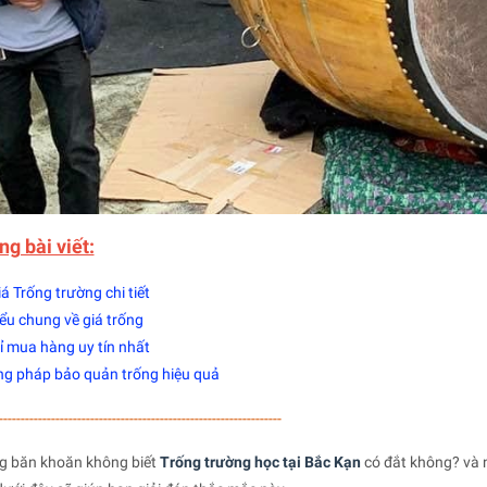
ng bài viết:
á Trống trường chi tiết
ểu chung về giá trống
ỉ mua hàng uy tín nhất
g pháp bảo quản trống hiệu quả
-----------------------------------------------------------------
g băn khoăn không biết
Trống trường học tại Bắc Kạn
có đắt không? và 