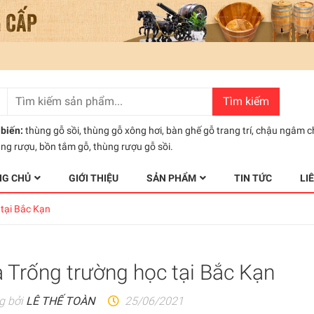
Tìm kiếm
biến:
thùng gỗ sồi
,
thùng gỗ xông hơi
,
bàn ghế gỗ trang trí
,
chậu ngâm c
ùng rượu
,
bồn tắm gỗ
,
thùng rượu gỗ sồi.
NG CHỦ
GIỚI THIỆU
SẢN PHẨM
TIN TỨC
LI
tại Bắc Kạn
 Trống trường học tại Bắc Kạn
g bởi
LÊ THẾ TOÀN
25/06/2021