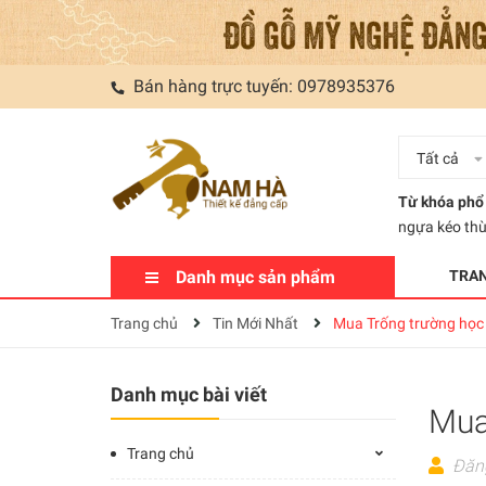
Bán hàng trực tuyến:
0978935376
Tất cả
Từ khóa phổ 
ngựa kéo th
Danh mục sản phẩm
TRA
Trang chủ
Tin Mới Nhất
Mua Trống trường học 
Danh mục bài viết
Mua
Trang chủ
Đăn