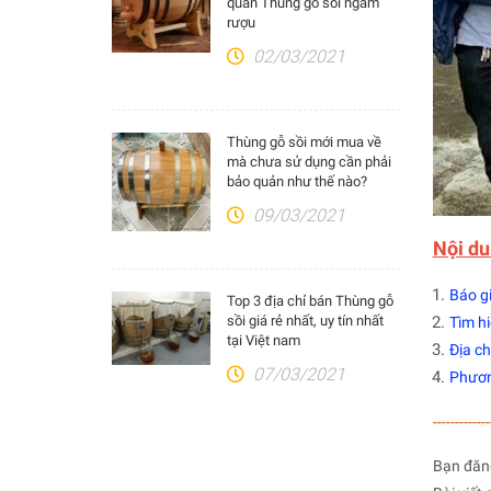
quản Thùng gỗ sồi ngâm
rượu
02/03/2021
Thùng gỗ sồi mới mua về
mà chưa sử dụng cần phải
bảo quản như thế nào?
09/03/2021
Nội du
Báo gi
Top 3 địa chỉ bán Thùng gỗ
sồi giá rẻ nhất, uy tín nhất
Tìm hi
tại Việt nam
Địa ch
07/03/2021
Phươn
-------------
Bạn đăn