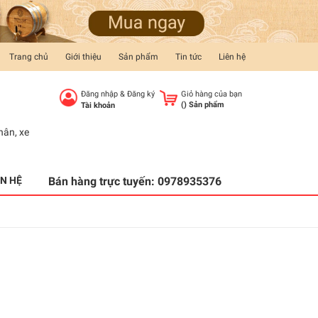
Trang chủ
Giới thiệu
Sản phẩm
Tin tức
Liên hệ
Đăng nhập
&
Đăng ký
Giỏ hàng của bạn
(
) Sản phẩm
Tài khoản
hân
,
xe
ÊN HỆ
Bán hàng trực tuyến:
0978935376