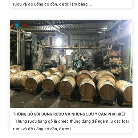
rượu và đồ uống có cồn, được làm bằng ...
THÙNG GỖ SỒI ĐỰNG RƯỢU VÀ NHỮNG LƯU Ý CẦN PHẢI BIẾT
Thùng rượu bằng gỗ là chiếc thùng dùng để ngâm, ủ các loại
rượu và đồ uống có cồn, được l...