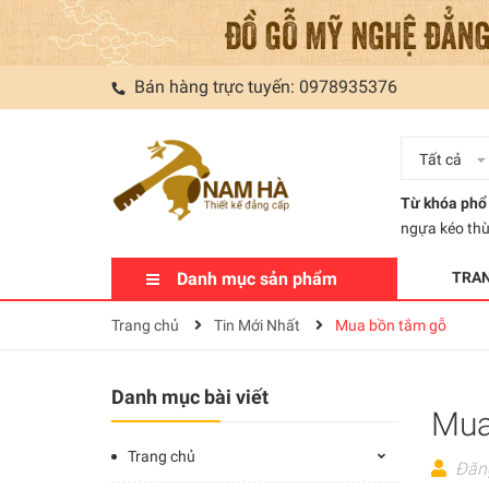
Bán hàng trực tuyến:
0978935376
Tất cả
Từ khóa phổ 
ngựa kéo th
Danh mục sản phẩm
TRA
Trang chủ
Tin Mới Nhất
Mua bồn tắm gỗ
Danh mục bài viết
Mua
Trang chủ
Đăn