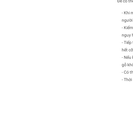
Để có th
- Khi 
người
- Kiểm
nguy 
- Tiếp
hết c
- Nếu
gỗ khô
- Có t
- Thờ