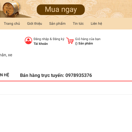
Trang chủ
Giới thiệu
Sản phẩm
Tin tức
Liên hệ
Đăng nhập
&
Đăng ký
Giỏ hàng của bạn
(
) Sản phẩm
Tài khoản
hân
,
xe
ÊN HỆ
Bán hàng trực tuyến:
0978935376