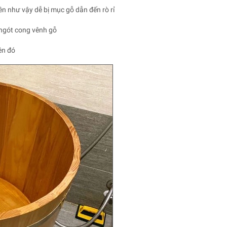
n như vậy dễ bị mục gỗ dẫn đến rò rỉ
 ngót cong vênh gỗ
ên đó