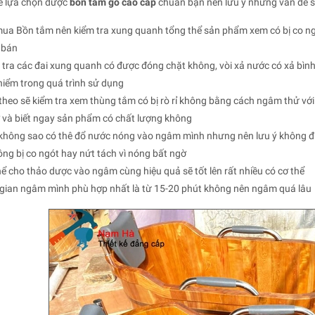
ể lựa chọn được
bồn tắm gỗ cao cấp
chuẩn bạn nên lưu ý những vấn đề s
mua Bồn tắm nên kiểm tra xung quanh tổng thể sản phẩm xem có bị co ngó
 bán
 tra các đai xung quanh có được đóng chặt không, vòi xả nước có xả bìn
hiểm trong quá trình sử dụng
 theo sẽ kiểm tra xem thùng tắm có bị rò rỉ không bằng cách ngâm thử với
ỡ và biết ngay sản phẩm có chất lượng không
 không sao có thê đổ nước nóng vào ngâm mình nhưng nên lưu ý không đ
ng bị co ngót hay nứt tách vì nóng bất ngờ
hể cho thảo dược vào ngâm cùng hiệu quả sẽ tốt lên rất nhiều có cơ thể
i gian ngâm mình phù hợp nhất là từ 15-20 phút không nên ngâm quá lâu