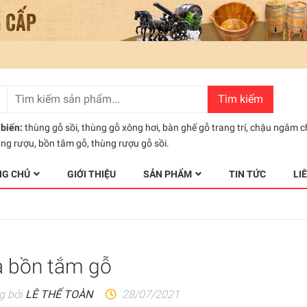
Tìm kiếm
biến:
thùng gỗ sồi
,
thùng gỗ xông hơi
,
bàn ghế gỗ trang trí
,
chậu ngâm c
ùng rượu
,
bồn tắm gỗ
,
thùng rượu gỗ sồi.
NG CHỦ
GIỚI THIỆU
SẢN PHẨM
TIN TỨC
LI
 bồn tắm gỗ
g bởi
LÊ THẾ TOÀN
28/07/2021