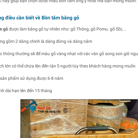
c này giúp bạn chọn được mẫu bồn tắm ưng ý nhất mà bạn mong muốn.
g điều cần biết về Bồn tắm bằng gỗ
m gỗ
được làm bằng gỗ tự nhiên như: gỗ Thông, gỗ Pomu. gỗ Sồi,...
áng gồm 2 dáng chinh là dáng đứng và dáng nằm
c thông thường sẽ để màu gỗ vàng nhạt với các vân gỗ song son giữ ng
ích lớn có thể chứa lên đến tận 5 người tùy theo khách hàng mong muốn
n sản phẩm sử dụng được 6-8 năm
nh dài hạn lên đến 15 tháng