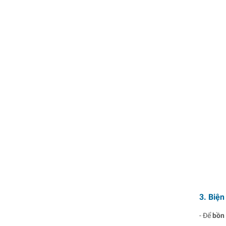
3. Biện
- Để
bồn