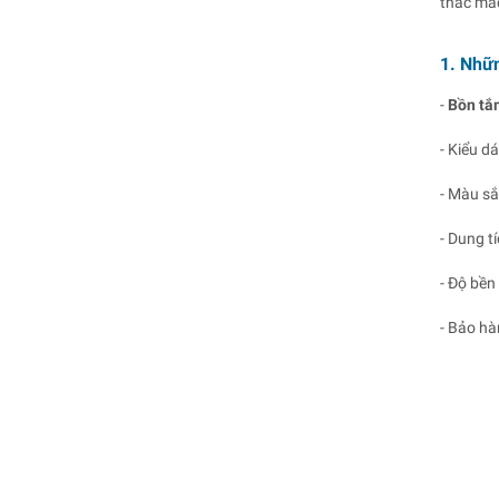
thắc mắ
1. Nhữn
-
Bồn tắ
- Kiểu d
- Màu sắ
- Dung t
- Độ bề
- Bảo hà