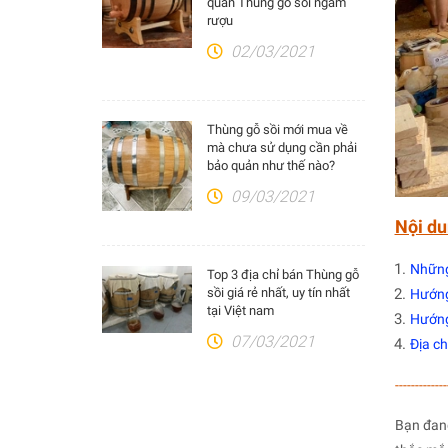
quản Thùng gỗ sồi ngâm
rượu
02/03/2021
Thùng gỗ sồi mới mua về
mà chưa sử dụng cần phải
bảo quản như thế nào?
09/03/2021
Nội du
Những
Top 3 địa chỉ bán Thùng gỗ
sồi giá rẻ nhất, uy tín nhất
Hướng
tại Việt nam
Hướng
07/03/2021
Địa ch
-------------
Bạn đan