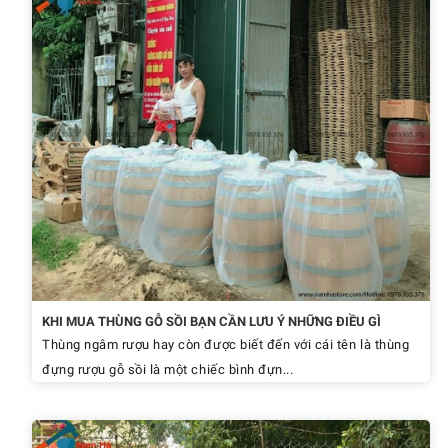
KHI MUA THÙNG GỖ SỒI BẠN CẦN LƯU Ý NHỮNG ĐIỀU GÌ
Thùng ngâm rượu hay còn được biết đến với cái tên là thùng
đựng rượu gỗ sồi là một chiếc bình đựn...