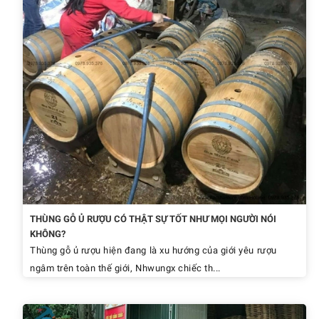
THÙNG GỖ Ủ RƯỢU CÓ THẬT SỰ TỐT NHƯ MỌI NGƯỜI NÓI
KHÔNG?
Thùng gỗ ủ rượu hiện đang là xu hướng của giới yêu rượu
ngâm trên toàn thế giới, Nhwungx chiếc th...