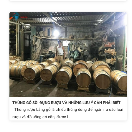
THÙNG GỖ SỒI ĐỰNG RƯỢU VÀ NHỮNG LƯU Ý CẦN PHẢI BIẾT
Thùng rượu bằng gỗ là chiếc thùng dùng để ngâm, ủ các loại
rượu và đồ uống có cồn, được l...