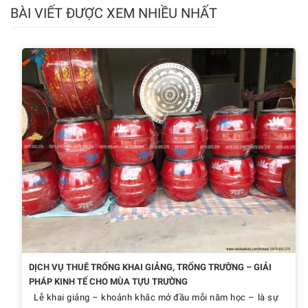
BÀI VIẾT ĐƯỢC XEM NHIỀU NHẤT
DỊCH VỤ THUÊ TRỐNG KHAI GIẢNG, TRỐNG TRƯỜNG – GIẢI
PHÁP KINH TẾ CHO MÙA TỰU TRƯỜNG
Lễ khai giảng – khoảnh khắc mở đầu mỗi năm học – là sự