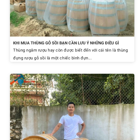
KHI MUA THÙNG GỖ SỒI BẠN CẦN LƯU Ý NHỮNG ĐIỀU GÌ
Thùng ngâm rượu hay còn được biết đến với cái tên là thùng
đựng rượu gỗ sồi là một chiếc bình đựn...