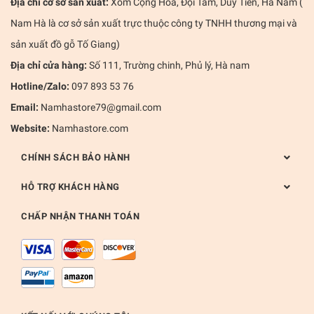
Địa chỉ cơ sở sản xuất:
Xóm Cộng Hòa, Đọi Tam, Duy Tiên, Hà Nam (
Nam Hà là cơ sở sản xuất trực thuộc công ty TNHH thương mại và
sản xuất đồ gỗ Tố Giang)
Địa chỉ cửa hàng:
Số 111, Trường chinh, Phủ lý, Hà nam
Hotline/Zalo:
097 893 53 76
Email:
Namhastore79@gmail.com
Website:
Namhastore.com
CHÍNH SÁCH BẢO HÀNH
HỖ TRỢ KHÁCH HÀNG
CHẤP NHẬN THANH TOÁN