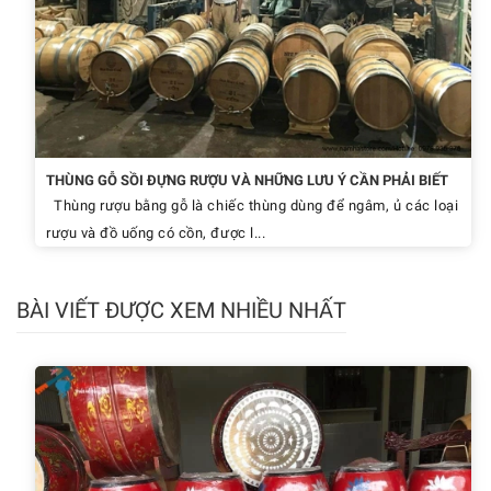
THÙNG GỖ SỒI ĐỰNG RƯỢU VÀ NHỮNG LƯU Ý CẦN PHẢI BIẾT
Thùng rượu bằng gỗ là chiếc thùng dùng để ngâm, ủ các loại
rượu và đồ uống có cồn, được l...
BÀI VIẾT ĐƯỢC XEM NHIỀU NHẤT