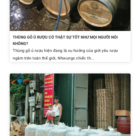
THÙNG GỖ Ủ RƯỢU CÓ THẬT SỰ TỐT NHƯ MỌI NGƯỜI NÓI
KHÔNG?
Thùng gỗ ủ rượu hiện đang là xu hướng của giới yêu rượu
ngâm trên toàn thế giới, Nhwungx chiếc th...