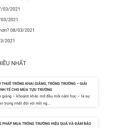
7/03/2021
/03/2021
 hơn?
08/03/2021
03/2021
HIỀU NHẤT
Ụ THUÊ TRỐNG KHAI GIẢNG, TRỐNG TRƯỜNG – GIẢI
INH TẾ CHO MÙA TỰU TRƯỜNG
 giảng – khoảnh khắc mở đầu mỗi năm học – là sự
n trọng nhất đối với mỗi ng...
 PHÁP MUA TRỐNG TRƯỜNG HIỆU QUẢ VÀ ĐẢM BẢO