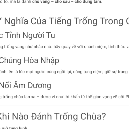
o to, mà là đánh
cho vang – cho sâu – cho đúng tâm
.
Ý Nghĩa Của Tiếng Trống Trong
c Tỉnh Người Tu
ng trống vang như nhắc nhở: hãy quay về với chánh niệm, tỉnh thức 
 Chúng Hòa Nhập
nh lên là lúc mọi người cùng ngồi lại, cùng tụng niệm, giữ sự trang
 Nối Âm Dương
trống chùa lan xa – được ví như lời khấn từ thế gian vọng về cõi Ph
Khi Nào Đánh Trống Chùa?
 giờ tụng kinh