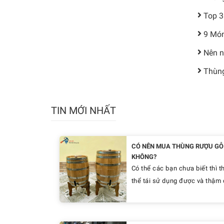
Top 3
9 Món
Nên n
Thùng
TIN MỚI NHẤT
CÓ NÊN MUA THÙNG RƯỢU GỖ 
KHÔNG?
Có thể các bạn chưa biết thì t
thể tái sử dụng được và thậm c