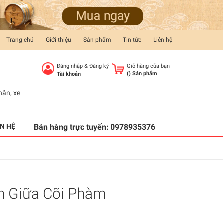
Trang chủ
Giới thiệu
Sản phẩm
Tin tức
Liên hệ
Đăng nhập
&
Đăng ký
Giỏ hàng của bạn
(
) Sản phẩm
Tài khoản
hân
,
xe
ÊN HỆ
Bán hàng trực tuyến:
0978935376
h Giữa Cõi Phàm