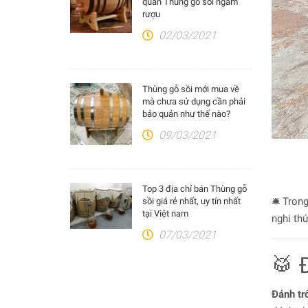
quản Thùng gỗ sồi ngâm
rượu
02/03/2021
Thùng gỗ sồi mới mua về
mà chưa sử dụng cần phải
bảo quản như thế nào?
09/03/2021
Top 3 địa chỉ bán Thùng gỗ
🛎️ Tro
sồi giá rẻ nhất, uy tín nhất
tại Việt nam
nghi th
07/03/2021
🥁 
Đánh tr