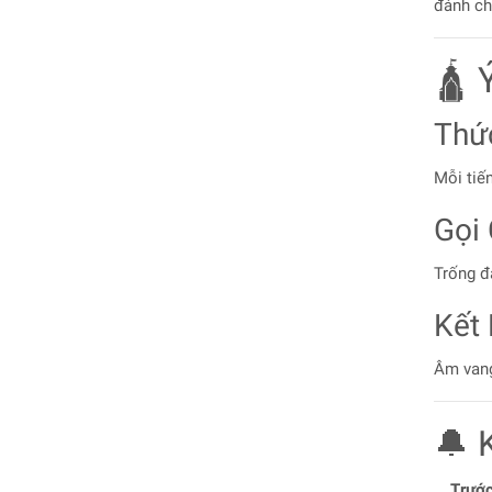
đánh ch
🛕 
Thứ
Mỗi tiế
Gọi
Trống đá
Kết
Âm vang 
🔔 
Trước