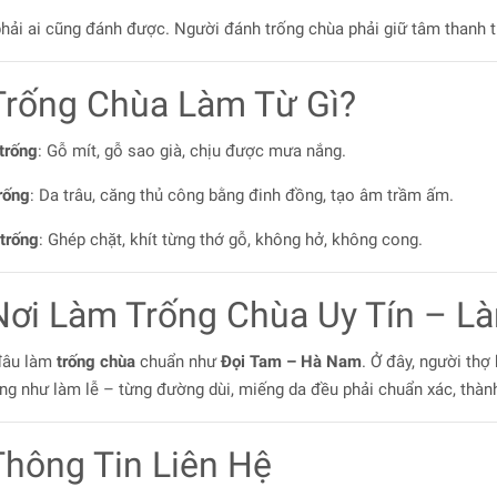
hải ai cũng đánh được. Người đánh trống chùa phải giữ tâm thanh tị
Trống Chùa Làm Từ Gì?
trống
: Gỗ mít, gỗ sao già, chịu được mưa nắng.
rống
: Da trâu, căng thủ công bằng đinh đồng, tạo âm trầm ấm.
trống
: Ghép chặt, khít từng thớ gỗ, không hở, không cong.
Nơi Làm Trống Chùa Uy Tín – L
đâu làm
trống chùa
chuẩn như
Đọi Tam – Hà Nam
. Ở đây, người thợ
ng như làm lễ – từng đường dùi, miếng da đều phải chuẩn xác, thàn
Thông Tin Liên Hệ