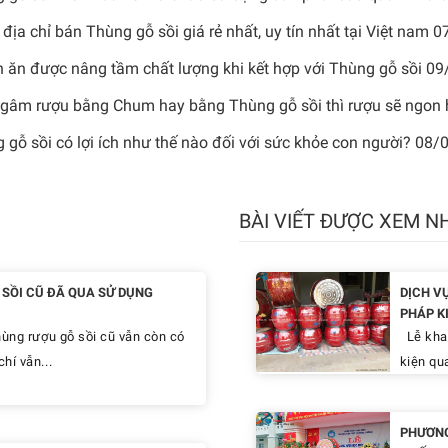
 địa chỉ bán Thùng gỗ sồi giá rẻ nhất, uy tín nhất tại Việt nam
0
 ăn được nâng tầm chất lượng khi kết hợp với Thùng gỗ sồi
09
gâm rượu bằng Chum hay bằng Thùng gỗ sồi thì rượu sẽ ngon
 gỗ sồi có lợi ích như thế nào đối với sức khỏe con người?
08/
BÀI VIẾT ĐƯỢC XEM N
SỒI CŨ ĐÃ QUA SỬ DỤNG
DỊCH V
PHÁP K
hùng rượu gỗ sồi cũ vẫn còn có
Lễ khai
hí vẫn...
kiện qua
PHƯƠNG