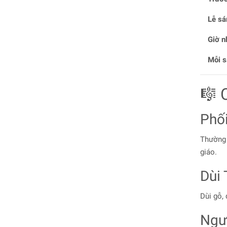
Lễ sá
Giờ n
Mỗi s
🎼 
Phố
Thường 
giáo.
Dùi 
Dùi gỗ,
Ngư