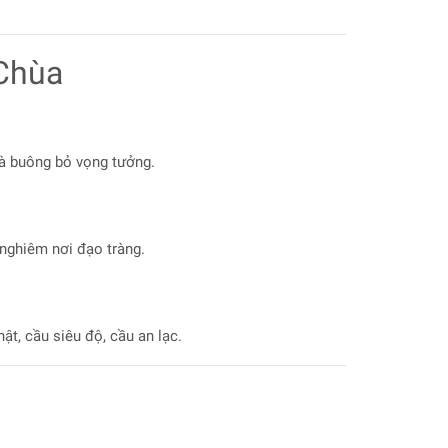
 Chùa
và buông bỏ vọng tưởng.
 nghiêm nơi đạo tràng.
ật, cầu siêu độ, cầu an lạc.