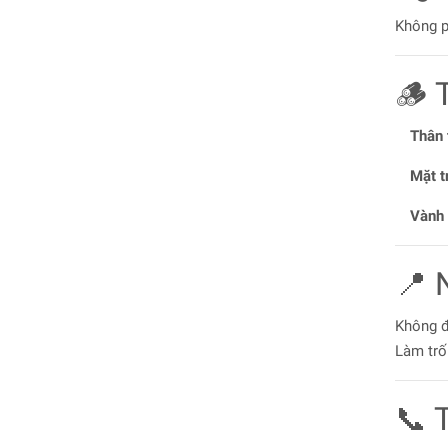
Không p
🪵 
Thân 
Mặt t
Vành 
📍 
Không 
Làm trố
📞 