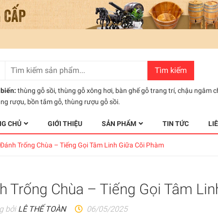
Tìm kiếm
biến:
thùng gỗ sồi
,
thùng gỗ xông hơi
,
bàn ghế gỗ trang trí
,
chậu ngâm c
ùng rượu
,
bồn tắm gỗ
,
thùng rượu gỗ sồi.
NG CHỦ
GIỚI THIỆU
SẢN PHẨM
TIN TỨC
LI
Đánh Trống Chùa – Tiếng Gọi Tâm Linh Giữa Cõi Phàm
h Trống Chùa – Tiếng Gọi Tâm Lin
g bởi
LÊ THẾ TOÀN
06/05/2025