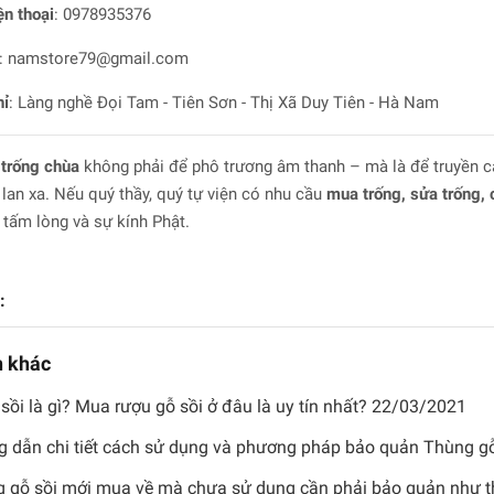
ện thoại
: 0978935376
:
namstore79@gmail.com
hỉ
: Làng nghề Đọi Tam - Tiên Sơn - Thị Xã Duy Tiên - Hà Nam
trống chùa
không phải để phô trương âm thanh – mà là để truyền cảm
 lan xa. Nếu quý thầy, quý tự viện có nhu cầu
mua trống, sửa trống,
 tấm lòng và sự kính Phật.
:
n khác
sồi là gì? Mua rượu gỗ sồi ở đâu là uy tín nhất?
22/03/2021
 dẫn chi tiết cách sử dụng và phương pháp bảo quản Thùng g
 gỗ sồi mới mua về mà chưa sử dụng cần phải bảo quản như 