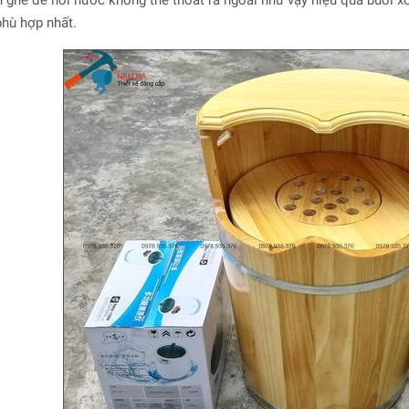
 ghế để hơi nước không thể thoát ra ngoài như vậy hiệu quả buổi xôn
phù hợp nhất.