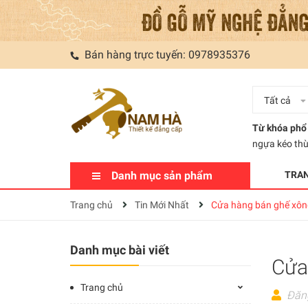
Bán hàng trực tuyến:
0978935376
Tất cả
Từ khóa phổ 
ngựa kéo th
Danh mục sản phẩm
TRA
Trang chủ
Tin Mới Nhất
Cửa hàng bán ghế xông
Danh mục bài viết
Cửa
Trang chủ
Đăn