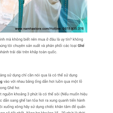
nh mà không biết nên mua ở đâu là uy tín? không
ng tôi chuyên sản xuất và phân phối các loại
Ghế
hánh trải dài trên khắp toàn quốc.
dàng sử dụng chỉ cần nói qua là có thể sử dụng
ng
vào với nhau bằng ống dẫn hơi luồn qua một lỗ
rong Ghế hơ.
ật nguồn khoảng 3 phút là có thể sôi (Nếu muốn hiệu
c dẫn sang ghế lan tỏa hơi ra xung quanh tiến hành
ngồi xuống xông hãy sử dụng chiếc khăn tắm để quấn