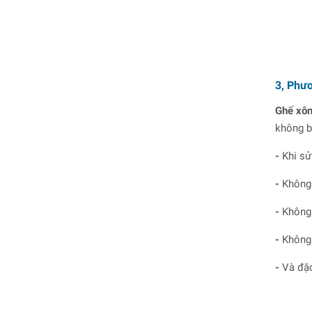
3, Phư
Ghế xôn
không b
-
Khi sử
-
Không 
-
Không 
-
Không 
-
Và đặc