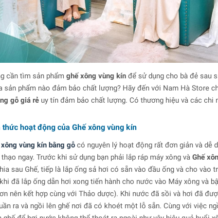
g cần tìm sản phẩm
ghế xông vùng kín
để sử dụng cho bà đẻ sau si
a sản phẩm nào đảm bảo chất lượng? Hãy đến với Nam Hà Store chú
ng gỗ giá rẻ
uy tín đảm bảo chất lượng. Có thương hiệu và các chi n
 thức hoạt động của Ghế xông vùng kín
 xông vùng kín bằng gỗ
có nguyên lý hoạt động rất đơn giản và dễ 
 thạo ngay. Trước khi sử dụng bạn phải lắp ráp máy xông và
Ghế xô
hia sau Ghế, tiếp là lắp ống sả hơi có sẵn vào đầu ống và cho vào t
 khi đã lắp ống dẫn hơi xong tiến hành cho nước vào Máy xông và b
ơn nên kết hợp cùng với Thảo dược). Khi nước đã sồi và hơi đã đượ
uần ra và ngồi lên ghế nơi đã có khoét một lỗ sẵn. Cùng với việc 