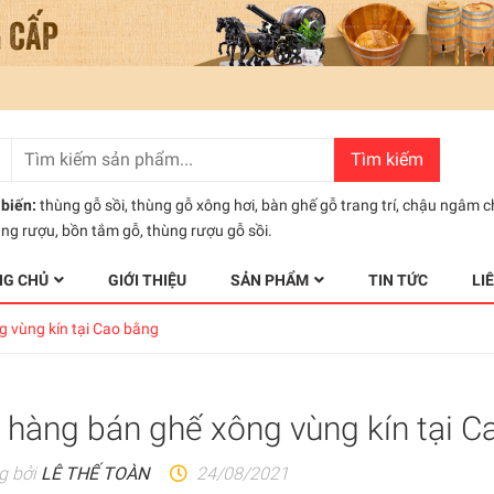
Tìm kiếm
biến:
thùng gỗ sồi
,
thùng gỗ xông hơi
,
bàn ghế gỗ trang trí
,
chậu ngâm c
ùng rượu
,
bồn tắm gỗ
,
thùng rượu gỗ sồi.
NG CHỦ
GIỚI THIỆU
SẢN PHẨM
TIN TỨC
LI
 vùng kín tại Cao bằng
 hàng bán ghế xông vùng kín tại C
g bởi
LÊ THẾ TOÀN
24/08/2021