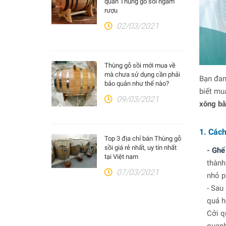
quản Thùng gỗ sồi ngâm
rượu
02/03/2021
Thùng gỗ sồi mới mua về
mà chưa sử dụng cần phải
Bạn đan
bảo quản như thế nào?
biết mu
09/03/2021
xông bằ
1. Cách
Top 3 địa chỉ bán Thùng gỗ
sồi giá rẻ nhất, uy tín nhất
-
Ghế
tại Việt nam
thành
07/03/2021
nhỏ p
- Sau
quả h
Cởi q