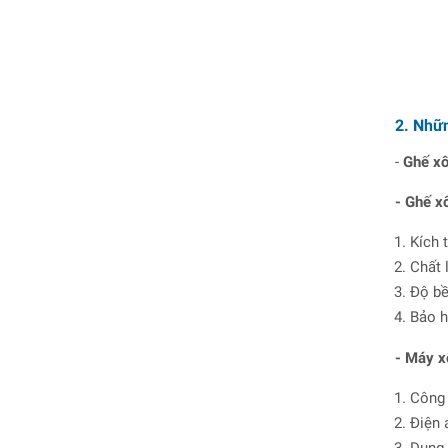
2. Nhữn
-
Ghế xô
- Ghế x
Kích 
Chất 
Độ bề
Bảo h
- Máy x
Công 
Điện 