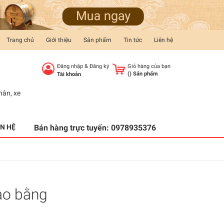
Trang chủ
Giới thiệu
Sản phẩm
Tin tức
Liên hệ
Đăng nhập
&
Đăng ký
Giỏ hàng của bạn
(
) Sản phẩm
Tài khoản
hân
,
xe
ÊN HỆ
Bán hàng trực tuyến:
0978935376
ao bằng