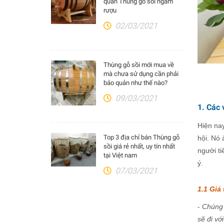
quản Thùng gỗ sồi ngâm
rượu
02/03/2021
Thùng gỗ sồi mới mua về
mà chưa sử dụng cần phải
bảo quản như thế nào?
09/03/2021
1. Các
Hiện nay
Top 3 địa chỉ bán Thùng gỗ
hội. Nó 
sồi giá rẻ nhất, uy tín nhất
người t
tại Việt nam
ý.
07/03/2021
1.1 Giá
-
Chúng 
sẽ đi vớ