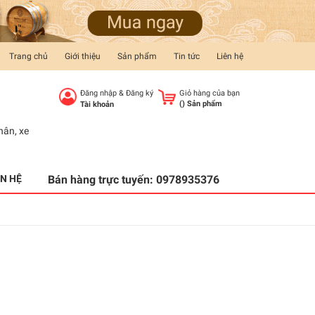
Trang chủ
Giới thiệu
Sản phẩm
Tin tức
Liên hệ
Đăng nhập
&
Đăng ký
Giỏ hàng của bạn
(
) Sản phẩm
Tài khoản
hân
,
xe
ÊN HỆ
Bán hàng trực tuyến:
0978935376