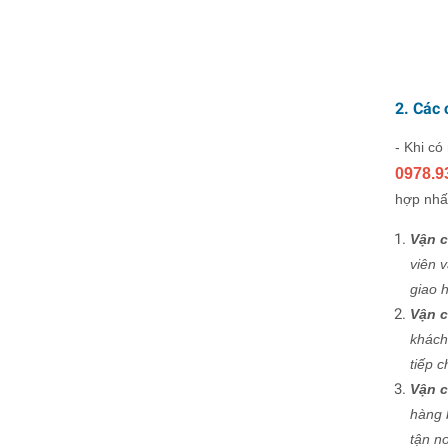
2. Các 
- Khi c
0978.9
hợp nhất
Vận c
viên 
giao 
Vận c
khách
tiếp c
Vận 
hàng 
tận n