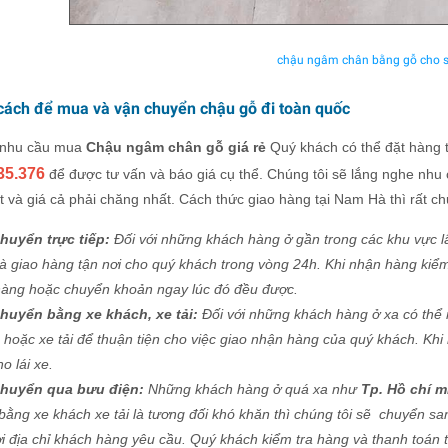
chậu ngâm chân bằng gỗ cho 
cách để mua và vận chuyển chậu gỗ đi toàn quốc
ó nhu cầu mua
Chậu ngâm chân
gỗ
giá rẻ
Quý khách có thể đặt hàng tr
35.376
để được tư vấn và báo giá cụ thể. Chúng tôi sẽ lắng nghe nh
 và giá cả phải chăng nhất. Cách thức giao hàng tại Nam Hà thì rất c
huyển trực tiếp:
Đối với những khách hàng ở gần trong các khu vực 
và giao hàng tận nơi cho quý khách trong vòng 24h. Khi nhận hàng kiểm
hàng hoặc chuyển khoản ngay lúc đó đều được.
huyển bằng xe khách, xe tải:
Đối với những khách hàng ở xa có thể 
 hoặc xe tải để thuận tiện cho việc giao nhận hàng của quý khách. Khi
ho lái xe.
chuyển qua bưu điện:
Những khách hàng ở quá xa như
Tp. Hồ chí m
bằng xe khách xe tải là tương đối khó khăn thì chúng tôi sẽ chuyển s
ơi địa chỉ khách hàng yêu cầu. Quý khách kiểm tra hàng và thanh toán t