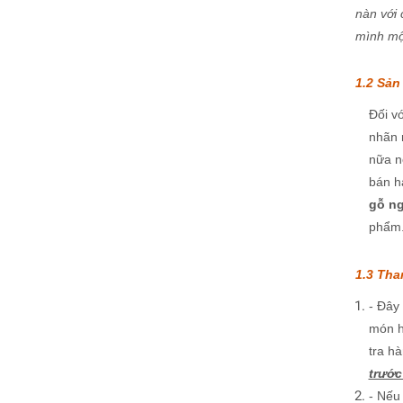
nàn với 
mình một
1.2 Sản
Đối v
nhãn 
nữa n
bán h
gỗ ng
phẩm.
1.3 Tha
- Đây
món h
tra h
trước
- Nếu