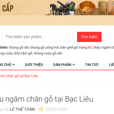
Tìm kiếm
biến:
thùng gỗ sồi
,
thùng gỗ xông hơi
,
bàn ghế gỗ trang trí
,
chậu ngâm c
ùng rượu
,
bồn tắm gỗ
,
thùng rượu gỗ sồi.
NG CHỦ
GIỚI THIỆU
SẢN PHẨM
TIN TỨC
LI
âm chân gỗ tại Bạc Liêu
u ngâm chân gỗ tại Bạc Liêu
g bởi
LÊ THẾ TOÀN
09/02/2022