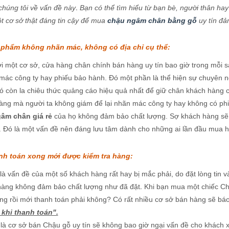
.
chúng tôi về vấn đề này
Bạn có thể tìm hiểu từ bạn bè, người thân hay
 cơ sở thật đáng tin cậy để mua
chậu ngâm chân bằng gỗ
uy tín đả
 phẩm không nhãn mác, không có địa chỉ cụ thể:
ới một cơ sở, cửa hàng chân chính bán hàng uy tín bao giờ trong mỗ
mác công ty hay phiếu bảo hành. Đó một phần là thể hiện sự chuyên n
ó còn la chiêu thức quảng cáo hiệu quả nhất để giữ chân khách hàng c
àng mà người ta không giám để lại nhãn mác công ty hay không có p
âm chân giá rẻ
của họ không đảm bảo chất lượng. Sợ khách hàng sẽ l
 Đó là một vấn đề nên đáng lưu tâm dành cho những ai lần đầu mua 
nh toán xong mới được kiểm tra hàng:
 là vấn đề của một số khách hàng rất hay bị mắc phải, do đặt lòng tin 
.
àng không đảm bảo chất lượng như đã đặt
Khi bạn mua một chiếc C
àng rồi mới thanh toán phải không? Có rất nhiều cơ sở bán hàng sẽ bá
 khi thanh toán".
 là cơ sở bán Chậu gỗ uy tín sẽ không bao giờ ngại vấn đề cho khách 