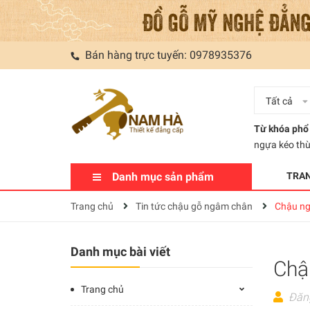
Bán hàng trực tuyến:
0978935376
Tất cả
Từ khóa phổ 
ngựa kéo th
Danh mục sản phẩm
TRA
Trang chủ
Tin tức chậu gỗ ngâm chân
Chậu ng
Danh mục bài viết
Chậ
Trang chủ
Đăn