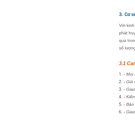
3. Cơ s
Với kin
phát huy
qua trun
số lượng
3.1 Ca
-
Mọi 
-
Giá 
-
Giao
-
Kiểm
-
Bảo 
-
Giao