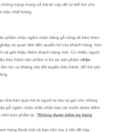
 những trang mạng xã hội tin cậy để có thể tìm cho
m bảo chất lượng
i sản phẩm chậu ngâm chân bằng gỗ cũng sẽ kèm theo
ghiệp và quan tâm đến quyền lợi của khách hàng, hơn
ũ và giới thiệu thêm khách hàng mới.
Có nhiều người
hiếu bảo hành sản phẩm vì họ sợ sản phẩm
chậu
iên lạc và kháng cáo đòi quyền bảo hành, đổi trả sản
hàng.
vào nhà bán quá mà bị người ta lừa và gửi cho những
hậu gỗ ngâm chân chắc chắn bạn sẽ muốn được kiểm
o trên bưu phẩm là:
"Không được kiểm tra hàng
xem hàng thoải mái cả bạn nên lưu ý vấn đề này