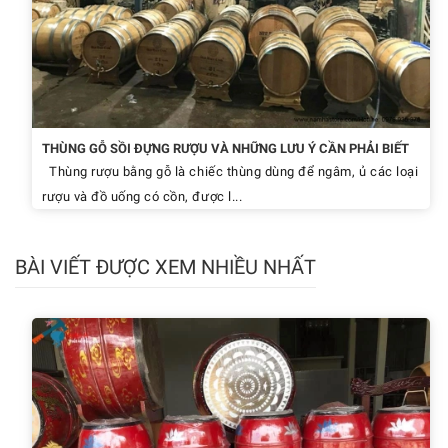
THÙNG GỖ SỒI ĐỰNG RƯỢU VÀ NHỮNG LƯU Ý CẦN PHẢI BIẾT
Thùng rượu bằng gỗ là chiếc thùng dùng để ngâm, ủ các loại
rượu và đồ uống có cồn, được l...
BÀI VIẾT ĐƯỢC XEM NHIỀU NHẤT