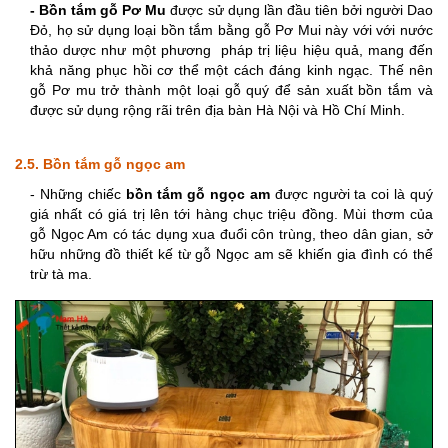
- Bồn tắm gỗ Pơ Mu
 được sử dụng lần đầu tiên bởi người Dao 
Đỏ, họ sử dụng loại bồn tắm bằng gỗ Pơ Mui này với với nước 
thảo dược như một phương  pháp trị liệu hiệu quả, mang đến 
khả năng phục hồi cơ thể một cách đáng kinh ngạc. Thế nên 
gỗ Pơ mu trở thành một loại gỗ quý để sản xuất bồn tắm và 
được sử dụng rộng rãi trên địa bàn Hà Nội và Hồ Chí Minh. 
2.5. Bồn tắm gỗ ngọc am
- Những chiếc 
bồn tắm gỗ ngọc am
 đượ
c người ta coi là quý 
giá nhất có giá trị lên tới hàng chục triệu đồng. Mùi thơm của 
gỗ Ngọc Am có tác dụng xua đuổi côn trùng, theo dân gian, sở 
hữu những đồ thiết kế từ gỗ Ngọc am sẽ khiến gia đình có thể 
trừ tà ma.