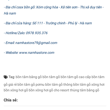
- Địa chỉ cssx bồn gỗ: Xóm cộng hòa - Xã tiên sơn - Thị xã duy tiên -
Hà nam
- Địa chỉ cửa hàng: Số 111 - Trường chinh - Phủ lý - Hà nam
- Hotline/Zalo: 0978.935.376
- Email: namhastore79@gmail.com
- Website: www.namhastore.com
Tag:
bồn tắm bằng gỗ
bồn tắm gỗ
bồn tắm gỗ cao cấp
bồn tắm
gỗ giá rẻ
bồn tắm gỗ pơmu
bồn tắm gỗ thông
bồn tắm gỗ xông hơi
bồn xông hơi gỗ
bồn xông hơi gỗ cho resort
thùng tắm bằng gỗ
Chia sẻ: