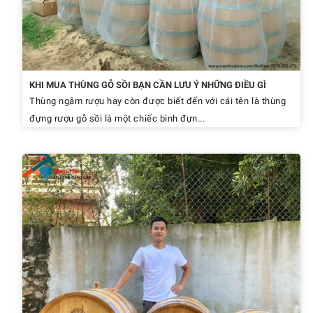
KHI MUA THÙNG GỖ SỒI BẠN CẦN LƯU Ý NHỮNG ĐIỀU GÌ
Thùng ngâm rượu hay còn được biết đến với cái tên là thùng
đựng rượu gỗ sồi là một chiếc bình đựn...