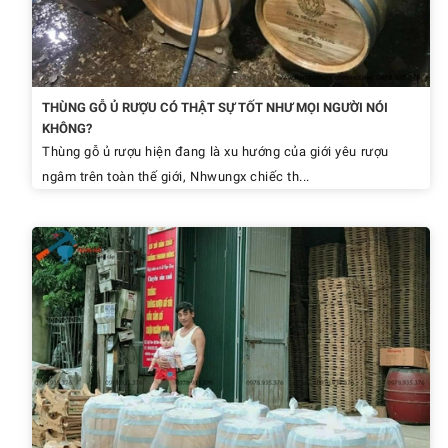
THÙNG GỖ Ủ RƯỢU CÓ THẬT SỰ TỐT NHƯ MỌI NGƯỜI NÓI
KHÔNG?
Thùng gỗ ủ rượu hiện đang là xu hướng của giới yêu rượu
ngâm trên toàn thế giới, Nhwungx chiếc th...