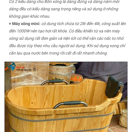
Có 2 kiểu dáng cho Bồn xông là dáng đứng và dáng nằm mỗi
dáng đều có kiểu dáng sang trọng riêng và sử dụng ở những
không gian khác nhau.
+ Máy xông mini:
có dung tích chứa từ 2lit đến 4lit, công suất lên
đến 1000W nên tạo hơi rất khỏe. Có điều khiển từ xa nên máy
xông sử dụng rất đơn giản và tiện ích có thể vặn các nấc to nhỏ
đều được tùy theo nhu cầu người sử dụng. Khi sử dụng xong chỉ
cần lau qua nước bên trong rồi cất đi rất nhanh chóng.