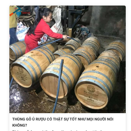
THÙNG GỖ Ủ RƯỢU CÓ THẬT SỰ TỐT NHƯ MỌI NGƯỜI NÓI
KHÔNG?