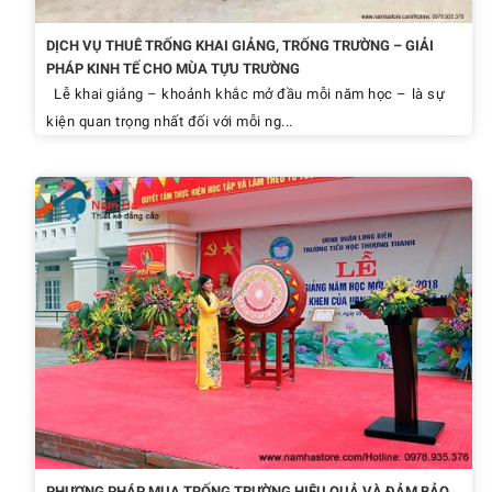
DỊCH VỤ THUÊ TRỐNG KHAI GIẢNG, TRỐNG TRƯỜNG – GIẢI
PHÁP KINH TẾ CHO MÙA TỰU TRƯỜNG
Lễ khai giảng – khoảnh khắc mở đầu mỗi năm học – là sự
kiện quan trọng nhất đối với mỗi ng...
PHƯƠNG PHÁP MUA TRỐNG TRƯỜNG HIỆU QUẢ VÀ ĐẢM BẢO