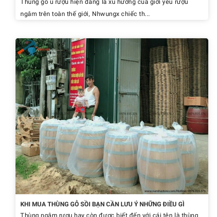
Thùng gỗ ủ rượu hiện đang là xu hướng của giới yêu rượu
ngâm trên toàn thế giới, Nhwungx chiếc th...
KHI MUA THÙNG GỖ SỒI BẠN CẦN LƯU Ý NHỮNG ĐIỀU GÌ
Thùng ngâm rượu hay còn được biết đến với cái tên là thùng