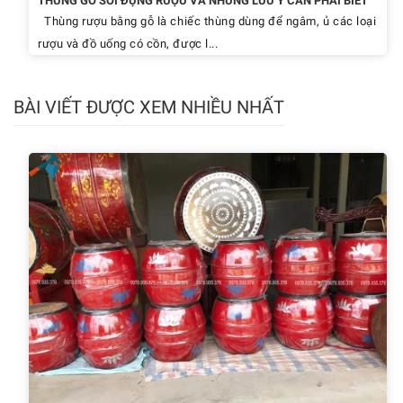
THÙNG GỖ SỒI ĐỰNG RƯỢU VÀ NHỮNG LƯU Ý CẦN PHẢI BIẾT
Thùng rượu bằng gỗ là chiếc thùng dùng để ngâm, ủ các loại
rượu và đồ uống có cồn, được l...
BÀI VIẾT ĐƯỢC XEM NHIỀU NHẤT