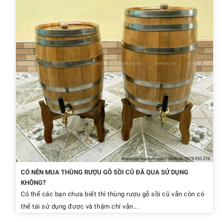
CÓ NÊN MUA THÙNG RƯỢU GỖ SỒI CŨ ĐÃ QUA SỬ DỤNG
KHÔNG?
Có thể các bạn chưa biết thì thùng rượu gỗ sồi cũ vẫn còn có
thể tái sử dụng được và thậm chí vẫn...