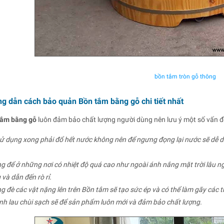
bồn tắm tròn gỗ thông
g dẫn cách bảo quản Bồn tắm bằng gỗ chi tiết nhất
tắm bằng gỗ
luôn đảm bảo chất lượng người dùng nên lưu ý một số vấn đ
sử dụng xong phải đổ hết nước không nên để ngưng đọng lại nước sẽ dễ dẫ
ng để ở những nơi có nhiệt độ quá cao như ngoài ánh nắng mặt trời lâu 
và dẫn đến rò rỉ.
g đè các vật nặng lên trên Bồn tắm sẽ tạo sức ép và có thể làm gãy các
inh lau chùi sạch sẽ để sản phẩm luôn mới và đảm bảo chất lượng.