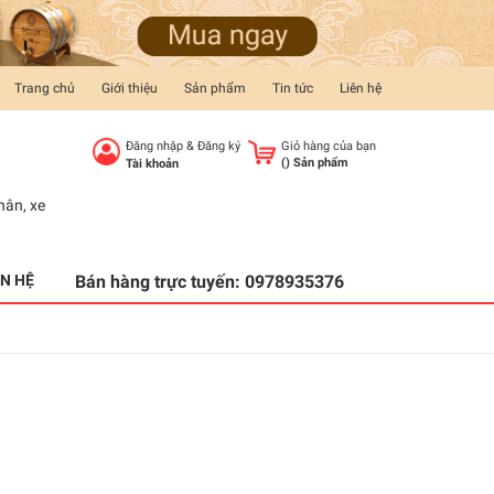
Trang chủ
Giới thiệu
Sản phẩm
Tin tức
Liên hệ
Đăng nhập
&
Đăng ký
Giỏ hàng của bạn
(
) Sản phẩm
Tài khoản
hân
,
xe
ÊN HỆ
Bán hàng trực tuyến:
0978935376