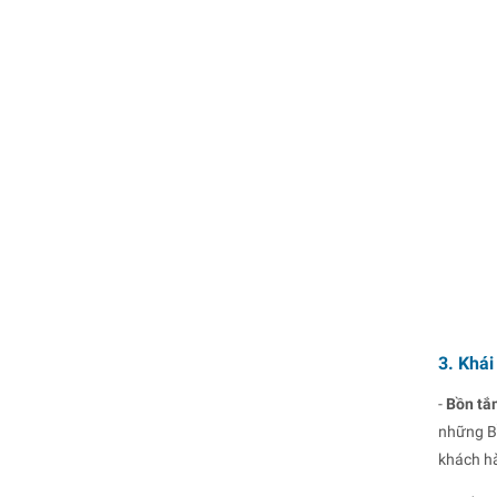
3. Khái
-
Bồn tắ
những Bồ
khách h