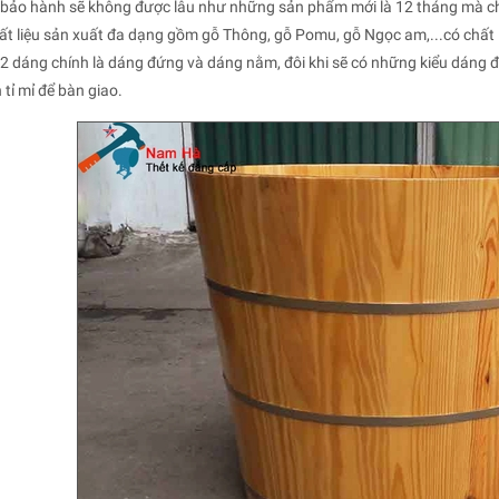
 bảo hành sẽ không được lâu như những sản phẩm mới là 12 tháng mà chỉ
t liệu sản xuất đa dạng gồm gỗ Thông, gỗ Pomu, gỗ Ngọc am,...có chất l
2 dáng chính là dáng đứng và dáng nằm, đôi khi sẽ có những kiểu dáng đ
 tỉ mỉ để bàn giao.