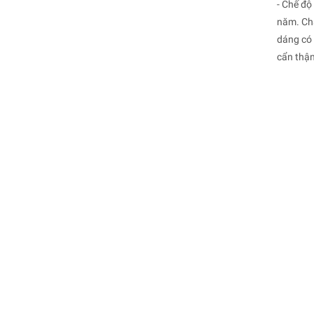
- Chế độ
năm. Chấ
dáng có 
cẩn thận