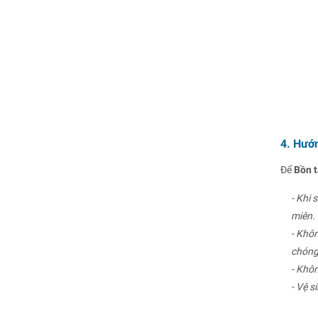
4. Hướn
Để
Bồn 
- Khi 
miên.
- Khô
chóng 
- Khôn
- Vệ s