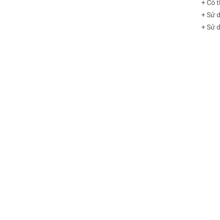
+ Có t
+ Sử d
+ Sử d