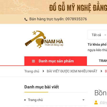
Bán hàng trực tuyến:
0978935376
Tất cả
Từ khóa phổ 
ngựa kéo th
Danh mục sản phẩm
TRA
Trang chủ
BÀI VIẾT ĐƯỢC XEM NHIỀU NHẤT
B
Danh mục bài viết
Bồn
Trang chủ
Đăn