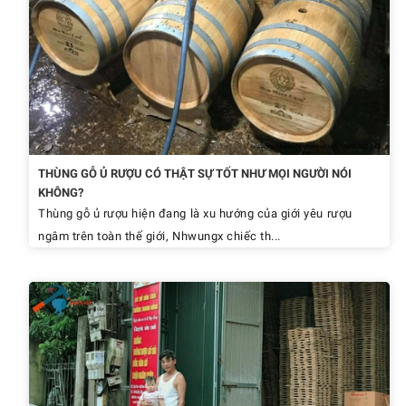
THÙNG GỖ Ủ RƯỢU CÓ THẬT SỰ TỐT NHƯ MỌI NGƯỜI NÓI
KHÔNG?
Thùng gỗ ủ rượu hiện đang là xu hướng của giới yêu rượu
ngâm trên toàn thế giới, Nhwungx chiếc th...