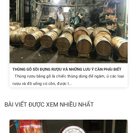
THÙNG GỖ SỒI ĐỰNG RƯỢU VÀ NHỮNG LƯU Ý CẦN PHẢI BIẾT
Thùng rượu bằng gỗ là chiếc thùng dùng để ngâm, ủ các loại
rượu và đồ uống có cồn, được l...
BÀI VIẾT ĐƯỢC XEM NHIỀU NHẤT