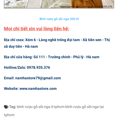
Bình rượu gỗ sồi nga 300 lít
Mọi chi tiết xin vui lòng liên hệ:
Địa chỉ cssx: Xóm 6 - Làng nghề trống đọi tam - Xã tiên sơn - Thị
xã duy tiên - Hà nam
Địa chỉ cửa hàng: Số 111 - Trường chinh - Phủ lý - Hà nam
Hotline/Zalo: 0978.935.376
Email: namhastore79@gmail.com
Website: www.namhastore.com
Tag:
bình rượu gỗ sồi nga ở tphcm
bình rượu gỗ sồi nga tại
tphcm