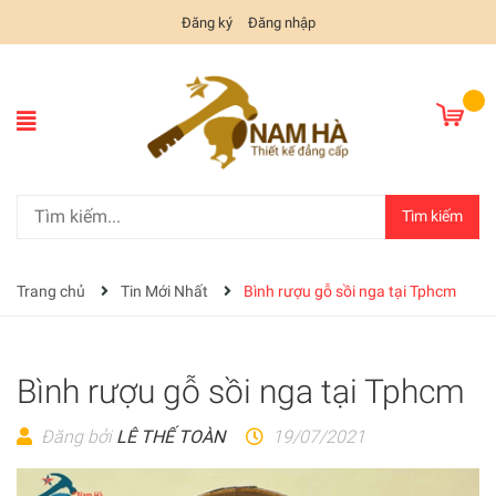
Đăng ký
Đăng nhập
Tìm kiếm
Trang chủ
Tin Mới Nhất
Bình rượu gỗ sồi nga tại Tphcm
Bình rượu gỗ sồi nga tại Tphcm
Đăng bởi
LÊ THẾ TOÀN
19/07/2021