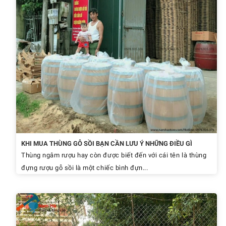
KHI MUA THÙNG GỖ SỒI BẠN CẦN LƯU Ý NHỮNG ĐIỀU GÌ
Thùng ngâm rượu hay còn được biết đến với cái tên là thùng
đựng rượu gỗ sồi là một chiếc bình đựn...