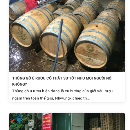
THÙNG GỖ Ủ RƯỢU CÓ THẬT SỰ TỐT NHƯ MỌI NGƯỜI NÓI
KHÔNG?
Thùng gỗ ủ rượu hiện đang là xu hướng của giới yêu rượu
ngâm trên toàn thế giới, Nhwungx chiếc th...