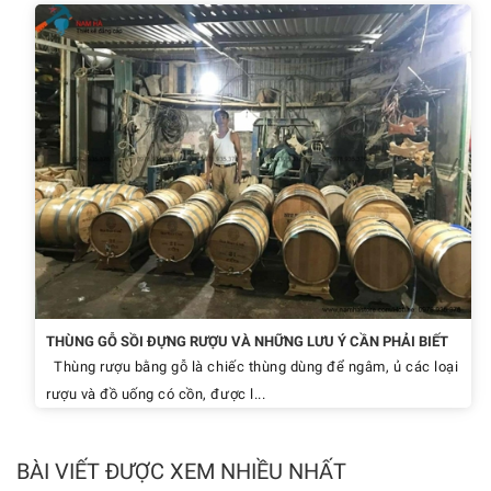
THÙNG GỖ SỒI ĐỰNG RƯỢU VÀ NHỮNG LƯU Ý CẦN PHẢI BIẾT
Thùng rượu bằng gỗ là chiếc thùng dùng để ngâm, ủ các loại
rượu và đồ uống có cồn, được l...
BÀI VIẾT ĐƯỢC XEM NHIỀU NHẤT