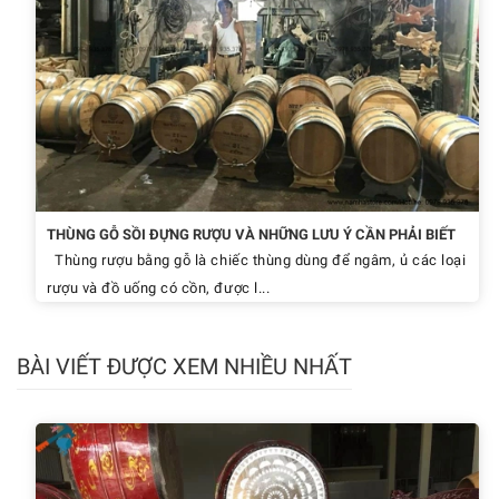
THÙNG GỖ SỒI ĐỰNG RƯỢU VÀ NHỮNG LƯU Ý CẦN PHẢI BIẾT
Thùng rượu bằng gỗ là chiếc thùng dùng để ngâm, ủ các loại
rượu và đồ uống có cồn, được l...
BÀI VIẾT ĐƯỢC XEM NHIỀU NHẤT