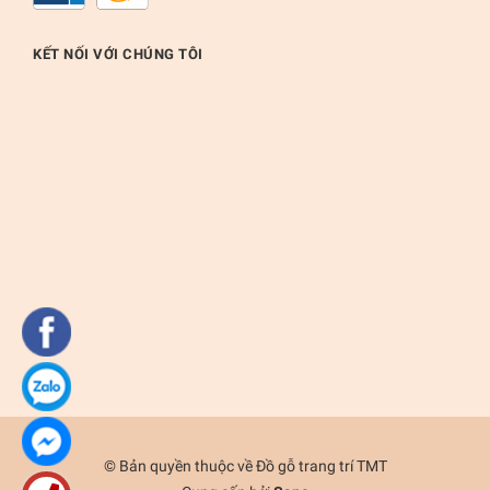
KẾT NỐI VỚI CHÚNG TÔI
© Bản quyền thuộc về
Đồ gỗ trang trí TMT