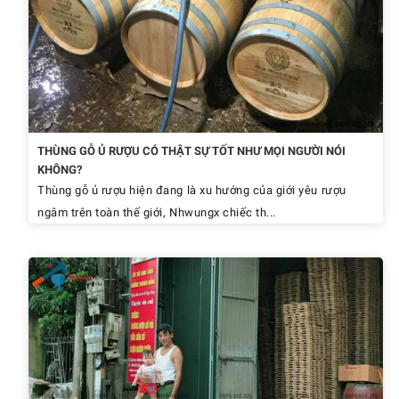
THÙNG GỖ Ủ RƯỢU CÓ THẬT SỰ TỐT NHƯ MỌI NGƯỜI NÓI
KHÔNG?
Thùng gỗ ủ rượu hiện đang là xu hướng của giới yêu rượu
ngâm trên toàn thế giới, Nhwungx chiếc th...