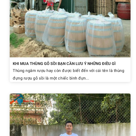
KHI MUA THÙNG GỖ SỒI BẠN CẦN LƯU Ý NHỮNG ĐIỀU GÌ
Thùng ngâm rượu hay còn được biết đến với cái tên là thùng
đựng rượu gỗ sồi là một chiếc bình đựn...