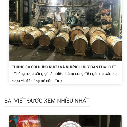
THÙNG GỖ SỒI ĐỰNG RƯỢU VÀ NHỮNG LƯU Ý CẦN PHẢI BIẾT
Thùng rượu bằng gỗ là chiếc thùng dùng để ngâm, ủ các loại
rượu và đồ uống có cồn, được l...
BÀI VIẾT ĐƯỢC XEM NHIỀU NHẤT