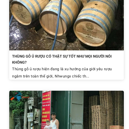
THÙNG GỖ Ủ RƯỢU CÓ THẬT SỰ TỐT NHƯ MỌI NGƯỜI NÓI
KHÔNG?
Thùng gỗ ủ rượu hiện đang là xu hướng của giới yêu rượu
ngâm trên toàn thế giới, Nhwungx chiếc th...