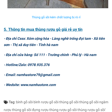
Thùng gỗ sồi kém chất lượng bị rò rỉ
5. Thông tin mua thùng rượu gỗ giá rẻ uy tín
- Địa chỉ Cssx: Xóm cộng hòa - Làng nghề trống đọi tam - Xã tiên
sơn - Thị xã duy tiên - Tỉnh hà nam
- Địa chỉ cửa hàng: Số 111 - Trường chinh - Phủ lý - Hà nam
- Hotline/Zalo: 0978.935.376
- Email: namhastore79@gmail.com
- Wedsite: www.namhastore.com
Tag:
bình gỗ sồi
bình rượu gỗ sồi
thùng gỗ sồi
thùng gỗ sồi ngâm
rượu
thùng gỗ sồi đựng rượu
thùng rượu gỗ sồi
thùng rượu gỗ sồi'