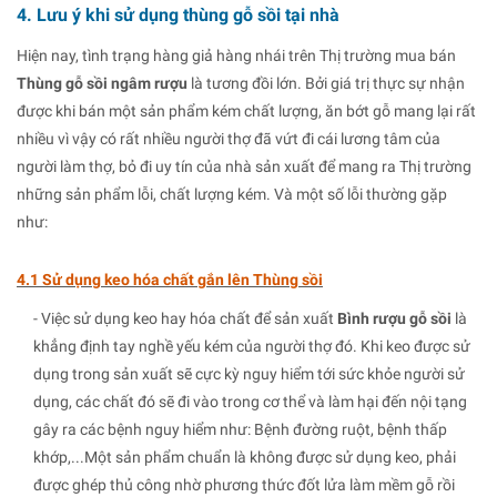
4. Lưu ý khi sử dụng thùng gỗ sồi tại nhà
Hiện nay, tình trạng hàng giả hàng nhái trên Thị trường mua bán
Thùng gỗ sồi ngâm rượu
là tương đồi lớn. Bởi giá trị thực sự nhận
được khi bán một sản phẩm kém chất lượng, ăn bớt gỗ mang lại rất
nhiều vì vậy có rất nhiều người thợ đã vứt đi cái lương tâm của
người làm thợ, bỏ đi uy tín của nhà sản xuất để mang ra Thị trường
những sản phẩm lỗi, chất lượng kém. Và một số lỗi thường gặp
như:
4.1 Sử dụng keo hóa chất gắn lên Thùng sồi
- Việc sử dụng keo hay hóa chất để sản xuất
Bình rượu gỗ sồi
là
khẳng định tay nghề yếu kém của người thợ đó. Khi keo được sử
dụng trong sản xuất sẽ cực kỳ nguy hiểm tới sức khỏe người sử
dụng, các chất đó sẽ đi vào trong cơ thể và làm hại đến nội tạng
gây ra các bệnh nguy hiểm như: Bệnh đường ruột, bệnh thấp
khớp,...Một sản phẩm chuẩn là không được sử dụng keo, phải
được ghép thủ công nhờ phương thức đốt lửa làm mềm gỗ rồi