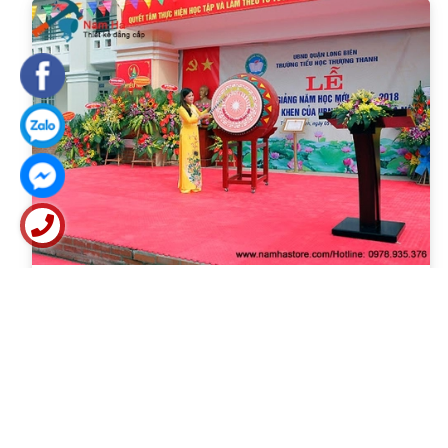
PHƯƠNG PHÁP MUA TRỐNG TRƯỜNG HIỆU QUẢ VÀ ĐẢM BẢO
NHẤT
Nắm bắt được tình hình khu vực tỉnh bến tre có số lượng các
trường học lớn, lượng nhu cầu...