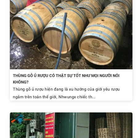
THÙNG GỖ Ủ RƯỢU CÓ THẬT SỰ TỐT NHƯ MỌI NGƯỜI NÓI
KHÔNG?
Thùng gỗ ủ rượu hiện đang là xu hướng của giới yêu rượu
ngâm trên toàn thế giới, Nhwungx chiếc th...