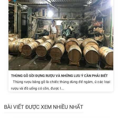
THÙNG GỖ SỒI ĐỰNG RƯỢU VÀ NHỮNG LƯU Ý CẦN PHẢI BIẾT
Thùng rượu bằng gỗ là chiếc thùng dùng để ngâm, ủ các loại
rượu và đồ uống có cồn, được l...
BÀI VIẾT ĐƯỢC XEM NHIỀU NHẤT