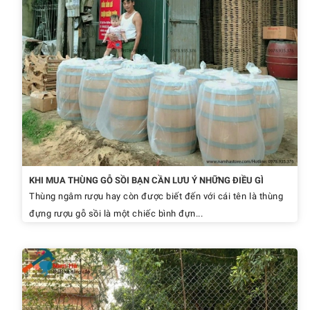
KHI MUA THÙNG GỖ SỒI BẠN CẦN LƯU Ý NHỮNG ĐIỀU GÌ
Thùng ngâm rượu hay còn được biết đến với cái tên là thùng
đựng rượu gỗ sồi là một chiếc bình đựn...