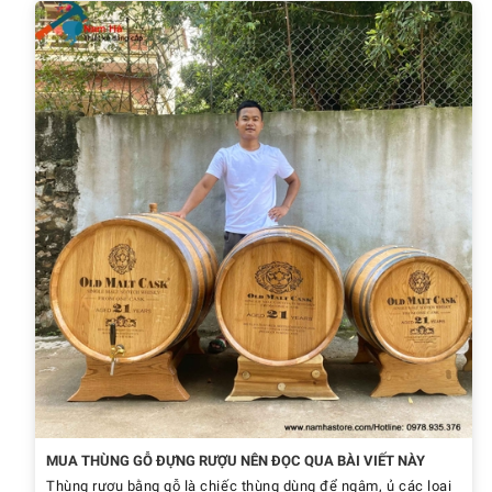
MUA THÙNG GỖ ĐỰNG RƯỢU NÊN ĐỌC QUA BÀI VIẾT NÀY
Thùng rượu bằng gỗ là chiếc thùng dùng để ngâm, ủ các loại