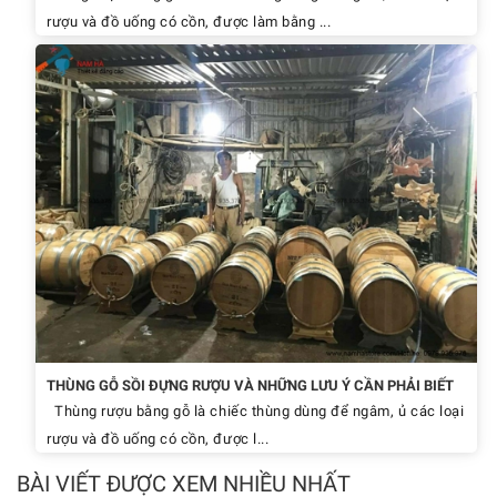
rượu và đồ uống có cồn, được làm bằng ...
THÙNG GỖ SỒI ĐỰNG RƯỢU VÀ NHỮNG LƯU Ý CẦN PHẢI BIẾT
Thùng rượu bằng gỗ là chiếc thùng dùng để ngâm, ủ các loại
rượu và đồ uống có cồn, được l...
BÀI VIẾT ĐƯỢC XEM NHIỀU NHẤT