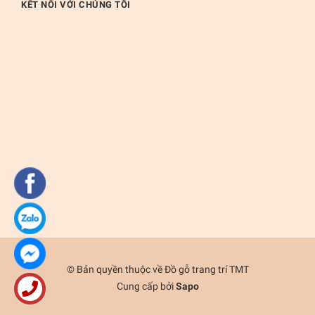
KẾT NỐI VỚI CHÚNG TÔI
© Bản quyền thuộc về
Đồ gỗ trang trí TMT
Cung cấp bởi
Sapo