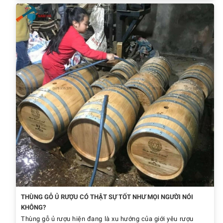
THÙNG GỖ Ủ RƯỢU CÓ THẬT SỰ TỐT NHƯ MỌI NGƯỜI NÓI
KHÔNG?
Thùng gỗ ủ rượu hiện đang là xu hướng của giới yêu rượu