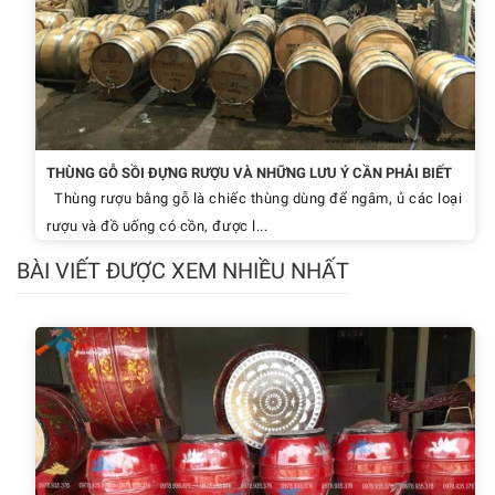
THÙNG GỖ SỒI ĐỰNG RƯỢU VÀ NHỮNG LƯU Ý CẦN PHẢI BIẾT
Thùng rượu bằng gỗ là chiếc thùng dùng để ngâm, ủ các loại
rượu và đồ uống có cồn, được l...
BÀI VIẾT ĐƯỢC XEM NHIỀU NHẤT