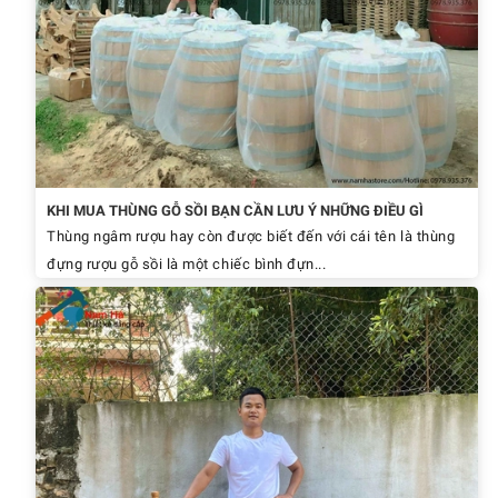
KHI MUA THÙNG GỖ SỒI BẠN CẦN LƯU Ý NHỮNG ĐIỀU GÌ
Thùng ngâm rượu hay còn được biết đến với cái tên là thùng
đựng rượu gỗ sồi là một chiếc bình đựn...