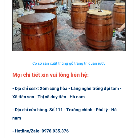
Cơ sở sản xuất thùng gỗ trang trí quán rượu
Mọi chi tiết xin vui lòng liên hệ:
- Địa chỉ cssx: Xóm cộng hòa - Làng nghề trống đọi tam -
Xã tiên sơn - Thị xã duy tiên - Hà nam
- Địa chỉ cửa hàng: Số 111 - Trường chinh - Phủ lý - Hà
nam
- Hotline/Zalo: 0978.935.376