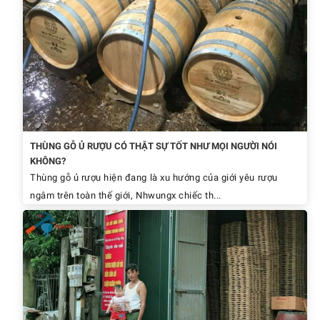
THÙNG GỖ Ủ RƯỢU CÓ THẬT SỰ TỐT NHƯ MỌI NGƯỜI NÓI
KHÔNG?
Thùng gỗ ủ rượu hiện đang là xu hướng của giới yêu rượu
ngâm trên toàn thế giới, Nhwungx chiếc th...