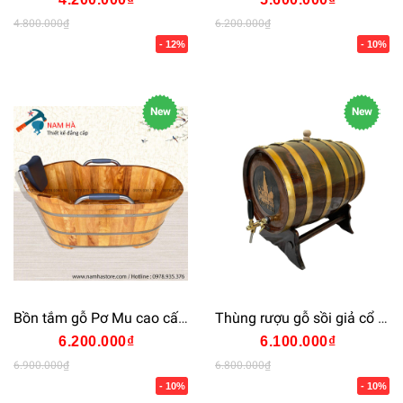
4.800.000₫
6.200.000₫
- 12%
- 10%
New
New
Bồn tắm gỗ Pơ Mu cao cấp bọc da
Thùng rượu gỗ sồi giả cổ 100Lit
6.200.000₫
6.100.000₫
6.900.000₫
6.800.000₫
- 10%
- 10%