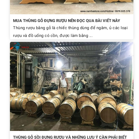
MUA THÙNG GỖ ĐỰNG RƯỢU NÊN ĐỌC QUA BÀI VIẾT NÀY
Thùng rượu bằng gỗ là chiếc thùng dùng để ngâm, ủ các loại
rượu và đồ uống có cồn, được làm bằng ...
THÙNG GỖ SỒI ĐỰNG RƯỢU VÀ NHỮNG LƯU Ý CẦN PHẢI BIẾT