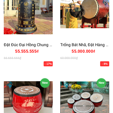
Đặt Đúc Đại Hồng Chung Theo Yêu Cầu – Giá Tốt, Giao Tận Nơi
Trống Bát Nhã, Đặt Hàng Theo Yêu Cầu, Khắc Tên Chùa, Vẽ Hoa Văn
55.555.555₫
55.000.000₫
66.666.666₫
60.000.000₫
- 17%
- 8%
New
New