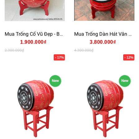
Mua Trống Cổ Vũ Đẹp - Bền - Giá Hợp Lý Tại Xưởng Uy Tín 🛠️
Mua Trống Dàn Hát Văn Ở Đâu Uy Tín? Bí Quyết Chọn Đúng Loại Chuẩn Nghi Lễ
1.900.000₫
3.800.000₫
2.300.000₫
4.300.000₫
- 17%
- 12%
New
New