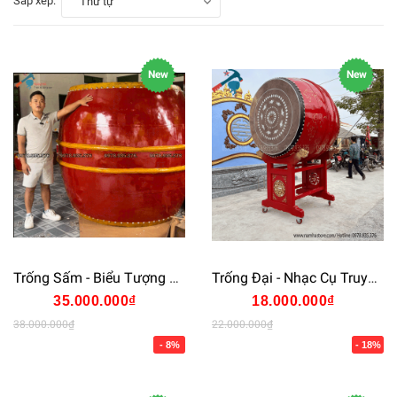
Sắp xếp:
Thứ tự
New
New
Trống Sấm - Biểu Tượng Linh Thiêng Của Văn Hóa Việt Nam ⭐⭐⭐
Trống Đại - Nhạc Cụ Truyền Thống Biểu Tượng Cho Sức Mạnh ⭐⭐⭐
35.000.000₫
18.000.000₫
38.000.000₫
22.000.000₫
- 8%
- 18%