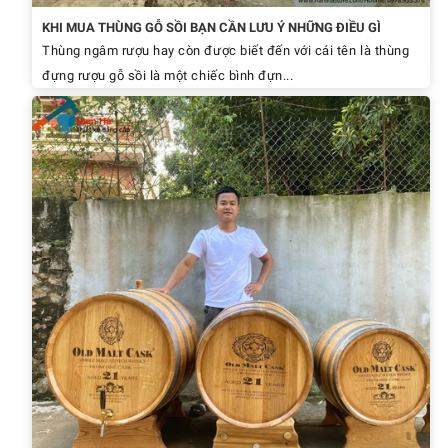
KHI MUA THÙNG GỖ SỒI BẠN CẦN LƯU Ý NHỮNG ĐIỀU GÌ
Thùng ngâm rượu hay còn được biết đến với cái tên là thùng
đựng rượu gỗ sồi là một chiếc bình đựn...