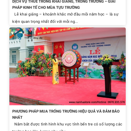
DỊCH VỤ THUÊ TRỐNG KHAI GIẢNG, TRỐNG TRƯỜNG – GIẢI
PHÁP KINH TẾ CHO MÙA TỰU TRƯỜNG
Lễ khai giảng – khoảnh khắc mở đầu mỗi năm học – là sự
kiện quan trọng nhất đối với mỗi ng...
PHƯƠNG PHÁP MUA TRỐNG TRƯỜNG HIỆU QUẢ VÀ ĐẢM BẢO
NHẤT
Nắm bắt được tình hình khu vực tỉnh bến tre có số lượng các