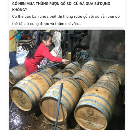
CÓ NÊN MUA THÙNG RƯỢU GỖ SỒI CŨ ĐÃ QUA SỬ DỤNG
KHÔNG?
Có thể các bạn chưa biết thì thùng rượu gỗ sồi cũ vẫn còn có
thể tái sử dụng được và thậm chí vẫn...