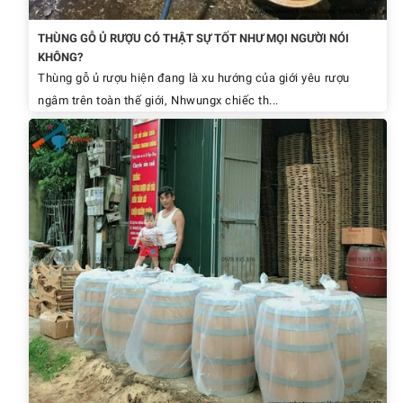
THÙNG GỖ Ủ RƯỢU CÓ THẬT SỰ TỐT NHƯ MỌI NGƯỜI NÓI
KHÔNG?
Thùng gỗ ủ rượu hiện đang là xu hướng của giới yêu rượu
ngâm trên toàn thế giới, Nhwungx chiếc th...