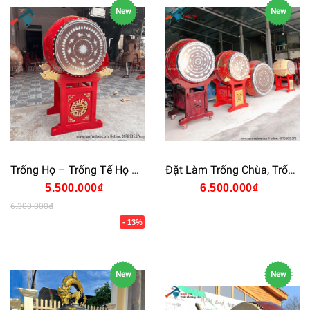
New
New
Trống Họ – Trống Tế Họ Biểu Tượng Linh Thiêng Của Dòng Tộc Việt
Đặt Làm Trống Chùa, Trống Đình Chùa Cao Cấp Trạm Khắc Tinh Sảo
5.500.000₫
6.500.000₫
6.300.000₫
- 13%
New
New