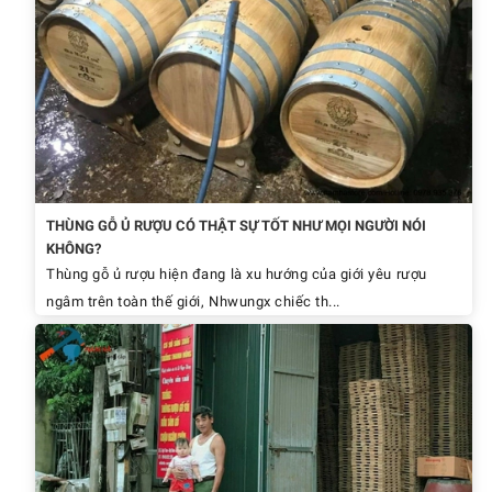
THÙNG GỖ Ủ RƯỢU CÓ THẬT SỰ TỐT NHƯ MỌI NGƯỜI NÓI
KHÔNG?
Thùng gỗ ủ rượu hiện đang là xu hướng của giới yêu rượu
ngâm trên toàn thế giới, Nhwungx chiếc th...