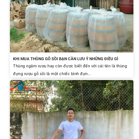
KHI MUA THÙNG GỖ SỒI BẠN CẦN LƯU Ý NHỮNG ĐIỀU GÌ
Thùng ngâm rượu hay còn được biết đến với cái tên là thùng
đựng rượu gỗ sồi là một chiếc bình đựn...