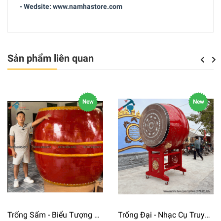
- Wedsite: www.namhastore.com
Sản phẩm liên quan
Previo
Nex
New
New
Trống Sấm - Biểu Tượng Linh Thiêng Của Văn Hóa Việt Nam ⭐⭐⭐
Trống Đại - Nhạc Cụ Truyền Thống Biểu Tượng Cho Sức Mạnh ⭐⭐⭐