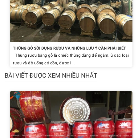
THÙNG GỖ SỒI ĐỰNG RƯỢU VÀ NHỮNG LƯU Ý CẦN PHẢI BIẾT
Thùng rượu bằng gỗ là chiếc thùng dùng để ngâm, ủ các loại
rượu và đồ uống có cồn, được l...
BÀI VIẾT ĐƯỢC XEM NHIỀU NHẤT