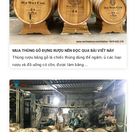
MUA THÙNG GỖ ĐỰNG RƯỢU NÊN ĐỌC QUA BÀI VIẾT NÀY
Thùng rượu bằng gỗ là chiếc thùng dùng để ngâm, ủ các loại
rượu và đồ uống có cồn, được làm bằng ...