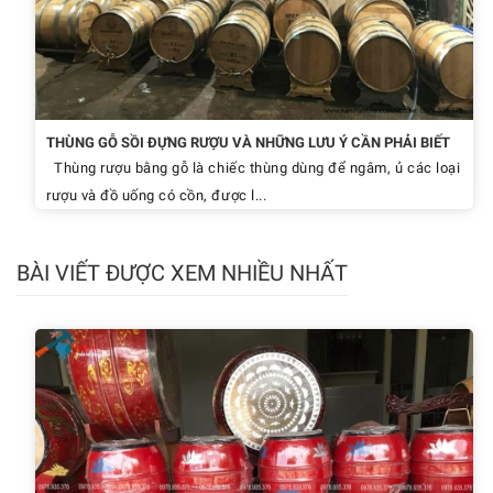
THÙNG GỖ SỒI ĐỰNG RƯỢU VÀ NHỮNG LƯU Ý CẦN PHẢI BIẾT
Thùng rượu bằng gỗ là chiếc thùng dùng để ngâm, ủ các loại
rượu và đồ uống có cồn, được l...
BÀI VIẾT ĐƯỢC XEM NHIỀU NHẤT