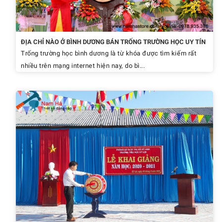
ĐỊA CHỈ NÀO Ở BÌNH DƯƠNG BÁN TRỐNG TRƯỜNG HỌC UY TÍN
Trống trường học bình dương là từ khóa được tìm kiếm rất
nhiều trên mạng internet hiện nay, do bì...