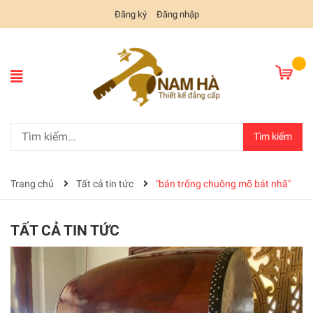
Đăng ký
Đăng nhập
Tìm kiếm
Trang chủ
Tất cả tin tức
"bán trống chuông mõ bát nhã"
TẤT CẢ TIN TỨC