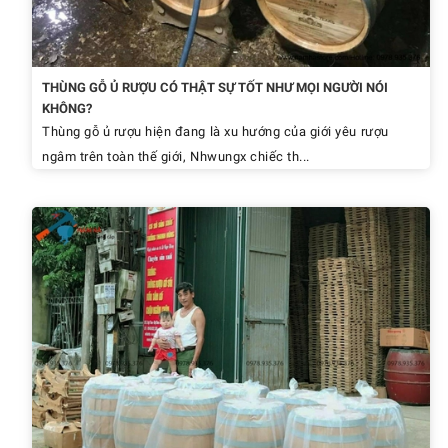
THÙNG GỖ Ủ RƯỢU CÓ THẬT SỰ TỐT NHƯ MỌI NGƯỜI NÓI
KHÔNG?
Thùng gỗ ủ rượu hiện đang là xu hướng của giới yêu rượu
ngâm trên toàn thế giới, Nhwungx chiếc th...