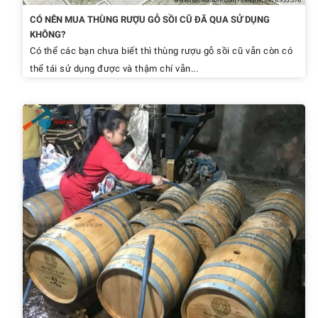
CÓ NÊN MUA THÙNG RƯỢU GỖ SỒI CŨ ĐÃ QUA SỬ DỤNG
KHÔNG?
Có thể các bạn chưa biết thì thùng rượu gỗ sồi cũ vẫn còn có
thể tái sử dụng được và thậm chí vẫn...