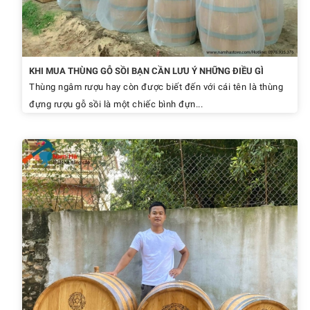
KHI MUA THÙNG GỖ SỒI BẠN CẦN LƯU Ý NHỮNG ĐIỀU GÌ
Thùng ngâm rượu hay còn được biết đến với cái tên là thùng
đựng rượu gỗ sồi là một chiếc bình đựn...