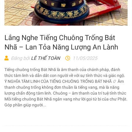
Lắng Nghe Tiếng Chuông Trống Bát
Nhã – Lan Tỏa Năng Lượng An Lành
Đăng bởi
LÊ THẾ TOÀN
11/05/2025
Tiếng chuông trống Bát Nhã là âm thanh của chánh pháp, đánh
thức tâm linh và dẫn dắt con người về với sự tỉnh thức và giác ngộ.
Ý NGHĨA TÂM LINH CỦA TIẾNG CHUÔNG TRỐNG BÁT NHÃ 📿 Âm
thanh chuông trống không đơn thuần là tiếng vang, mà là năng
lượng chấn động tâm linh. Chuông – âm thanh của trí tuệ tỉnh thức
Mỗi tiếng chuông Bát Nhã ngân vang như lời gọi từ bi của chư Phật.
Góp phần giúp người...