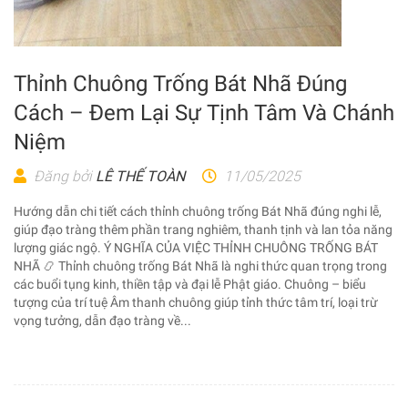
Thỉnh Chuông Trống Bát Nhã Đúng
Cách – Đem Lại Sự Tịnh Tâm Và Chánh
Niệm
Đăng bởi
LÊ THẾ TOÀN
11/05/2025
Hướng dẫn chi tiết cách thỉnh chuông trống Bát Nhã đúng nghi lễ,
giúp đạo tràng thêm phần trang nghiêm, thanh tịnh và lan tỏa năng
lượng giác ngộ. Ý NGHĨA CỦA VIỆC THỈNH CHUÔNG TRỐNG BÁT
NHÃ 📿 Thỉnh chuông trống Bát Nhã là nghi thức quan trọng trong
các buổi tụng kinh, thiền tập và đại lễ Phật giáo. Chuông – biểu
tượng của trí tuệ Âm thanh chuông giúp tỉnh thức tâm trí, loại trừ
vọng tưởng, dẫn đạo tràng về...