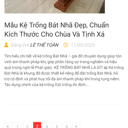
Mẫu Kệ Trống Bát Nhã Đẹp, Chuẩn
Kích Thước Cho Chùa Và Tịnh Xá
Đăng bởi
LÊ THẾ TOÀN
11/05/2025
Tìm hiểu chi tiết về kệ trống Bát Nhã – giá đỡ chuyên dụng giúp tôn
vinh âm thanh pháp khí, góp phần tăng sự trang nghiêm và hiệu
quả trong nghi lễ Phật giáo. KỆ TRỐNG BÁT NHÃ LÀ GÌ? 📖 Kệ trống
Bát Nhã là khung đỡ được thiết kế riêng để đặt trống Bát Nhã, hỗ
trợ cố định và phát huy tối đa âm thanh pháp khí trong tụng niệm.
Tác dụng chính của kệ trống Giữ trống ổn định...
3
1
2
4
5
6