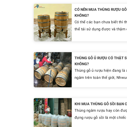
CÓ NÊN MUA THÙNG RƯỢU GỖ 
KHÔNG?
Có thể các bạn chưa biết thì t
thể tái sử dụng được và thậm c
THÙNG GỖ Ủ RƯỢU CÓ THẬT S
KHÔNG?
Thùng gỗ ủ rượu hiện đang là 
ngâm trên toàn thế giới, Nhwun
KHI MUA THÙNG GỖ SỒI BẠN C
Thùng ngâm rượu hay còn được 
đựng rượu gỗ sồi là một chiếc 