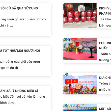
SỒI CŨ ĐÃ QUA SỬ DỤNG
DỊCH V
PHÁP K
hùng rượu gỗ sồi cũ vẫn còn có
Lễ khai
hí vẫn...
kiện qua
PHƯƠNG
NHẤT
Ự TỐT NHƯ MỌI NGƯỜI NÓI
Nắm bắt
trường h
xu hướng của giới yêu rượu
gx chiếc th...
ĐỊA CH
Trống t
nhiều tr
ẦN LƯU Ý NHỮNG ĐIỀU GÌ
biết đến với cái tên là thùng
bình đựn...
MỘT SỐ