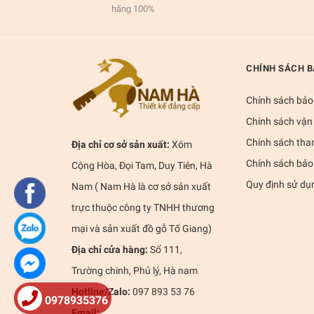
hãng 100%
CHÍNH SÁCH 
Chính sách bảo
Chính sách vận
Chính sách tha
Địa chỉ cơ sở sản xuất:
Xóm
Chính sách bảo
Cộng Hòa, Đọi Tam, Duy Tiên, Hà
Quy định sử dụ
Nam ( Nam Hà là cơ sở sản xuất
trực thuộc công ty TNHH thương
mại và sản xuất đồ gỗ Tố Giang)
Địa chỉ cửa hàng:
Số 111,
Trường chinh, Phủ lý, Hà nam
Hotline/Zalo:
097 893 53 76
0978935376
Email: