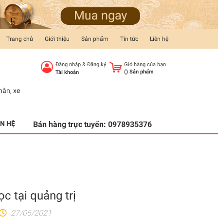
Trang chủ
Giới thiệu
Sản phẩm
Tin tức
Liên hệ
Đăng nhập
&
Đăng ký
Giỏ hàng của bạn
(
) Sản phẩm
Tài khoản
hân
,
xe
ÊN HỆ
Bán hàng trực tuyến:
0978935376
c tại quảng trị
27/06/2021