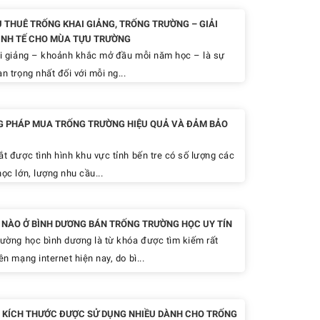
Ụ THUÊ TRỐNG KHAI GIẢNG, TRỐNG TRƯỜNG – GIẢI
INH TẾ CHO MÙA TỰU TRƯỜNG
 giảng – khoảnh khắc mở đầu mỗi năm học – là sự
n trọng nhất đối với mỗi ng...
 PHÁP MUA TRỐNG TRƯỜNG HIỆU QUẢ VÀ ĐẢM BẢO
 được tình hình khu vực tỉnh bến tre có số lượng các
ọc lớn, lượng nhu cầu...
Ỉ NÀO Ở BÌNH DƯƠNG BÁN TRỐNG TRƯỜNG HỌC UY TÍN
rường học bình dương là từ khóa được tìm kiếm rất
ên mạng internet hiện nay, do bì...
 KÍCH THƯỚC ĐƯỢC SỬ DỤNG NHIỀU DÀNH CHO TRỐNG