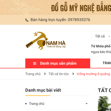
Bán hàng trực tuyến:
0978935376
Tất cả
Từ khóa phổ 
ngựa kéo th
Danh mục sản phẩm
TRA
Trang chủ
Tất cả tin tức
trống trường ở quảng t
Danh mục bài viết
TẤT 
Trang chủ