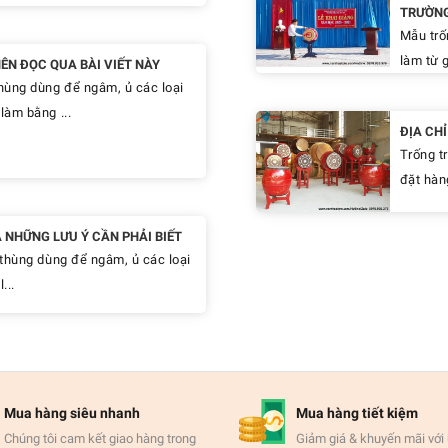
TRƯỜN
Mẫu trố
làm từ g
N ĐỌC QUA BÀI VIẾT NÀY
hùng dùng để ngâm, ủ các loại
làm bằng ...
ĐỊA CH
Trống t
đặt hàn
 NHỮNG LƯU Ý CẦN PHẢI BIẾT
thùng dùng để ngâm, ủ các loại
...
Mua hàng siêu nhanh
Mua hàng tiết kiệm
Chúng tôi cam kết giao hàng trong
Giảm giá & khuyến mãi với 