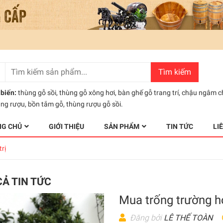
Tìm kiếm
biến:
thùng gỗ sồi
,
thùng gỗ xông hơi
,
bàn ghế gỗ trang trí
,
chậu ngâm c
ùng rượu
,
bồn tắm gỗ
,
thùng rượu gỗ sồi.
NG CHỦ
GIỚI THIỆU
SẢN PHẨM
TIN TỨC
LI
rị
CẢ TIN TỨC
Mua trống trường họ
Đăng bởi
LÊ THẾ TOÀN