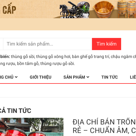
Tìm kiếm
biến:
thùng gỗ sồi
,
thùng gỗ xông hơi
,
bàn ghế gỗ trang trí
,
chậu ngâm c
ùng rượu
,
bồn tắm gỗ
,
thùng rượu gỗ sồi.
NG CHỦ
GIỚI THIỆU
SẢN PHẨM
TIN TỨC
LI
CẢ TIN TỨC
ĐỊA CHỈ BÁN TRỐN
RẺ – CHUẨN ÂM, 