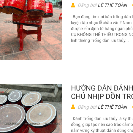
Đăng bởi
LÊ THẾ TOÀN
Bạn đang tìm nơi bán trống dàn lư
luyện tập nhạc lễ chầu văn? Nam H
được kiểm định từ hàng ngàn ph
CỤ KHÔNG THỂ THIẾU TRONG NGHI
linh thiêng Trống dàn lưu thủy...
HƯỚNG DẪN ĐÁNH
CHỦ NHỊP DỒN TR
Đăng bởi
LÊ THẾ TOÀN
Đánh trống dàn lưu thủy là kỹ th
đồng, giúp tạo nên cao trào cảm x
nắm vững kỹ thuật đánh đúng chuẩ