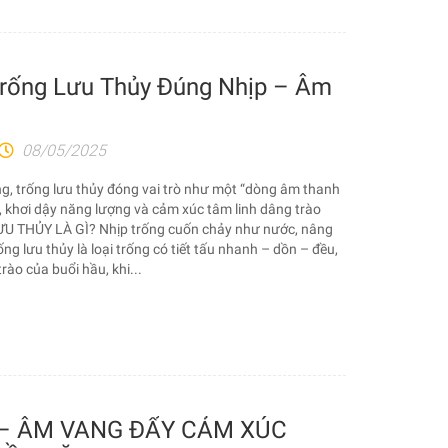
rống Lưu Thủy Đúng Nhịp – Âm
08/05/2025
g, trống lưu thủy đóng vai trò như một “dòng âm thanh
 khơi dậy năng lượng và cảm xúc tâm linh dâng trào
ƯU THỦY LÀ GÌ? Nhịp trống cuốn chảy như nước, nâng
g lưu thủy là loại trống có tiết tấu nhanh – dồn – đều,
ào của buổi hầu, khi...
– ÂM VANG ĐẨY CẢM XÚC