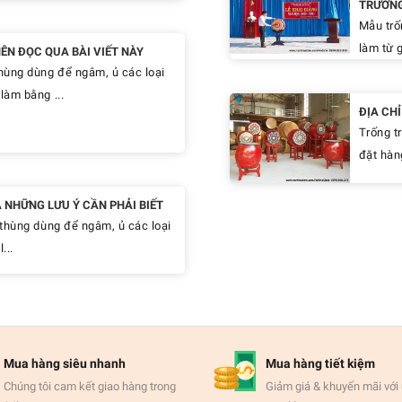
TRƯỜN
Mẫu trố
làm từ g
N ĐỌC QUA BÀI VIẾT NÀY
hùng dùng để ngâm, ủ các loại
làm bằng ...
ĐỊA CH
Trống t
đặt hàn
 NHỮNG LƯU Ý CẦN PHẢI BIẾT
thùng dùng để ngâm, ủ các loại
...
Mua hàng siêu nhanh
Mua hàng tiết kiệm
Chúng tôi cam kết giao hàng trong
Giảm giá & khuyến mãi với 