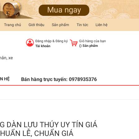
Trang chủ
Giới thiệu
Sản phẩm
Tin tức
Liên hệ
Đăng nhập
&
Đăng ký
Giỏ hàng của bạn
(
) Sản phẩm
Tài khoản
hân
,
xe
ÊN HỆ
Bán hàng trực tuyến:
0978935376
G DÀN LƯU THỦY UY TÍN GIÁ
CHUẨN LỄ, CHUẨN GIÁ