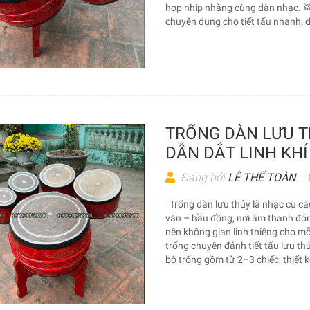
hợp nhịp nhàng cùng dàn nhạc.
chuyên dụng cho tiết tấu nhanh, d
TRỐNG DÀN LƯU T
DẪN DẮT LINH KH
Đăng bởi
LÊ THẾ TOÀN
Trống dàn lưu thủy là nhạc cụ cao
văn – hầu đồng, nơi âm thanh đóng 
nên không gian linh thiêng cho 
trống chuyên đánh tiết tấu lưu th
bộ trống gồm từ 2–3 chiếc, thiết k