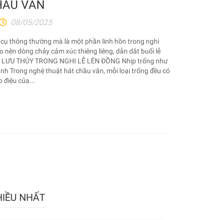
HẦU VĂN
08/05/2025
 cụ thông thường mà là một phần linh hồn trong nghi
o nên dòng chảy cảm xúc thiêng liêng, dẫn dắt buổi lễ
ỐNG LƯU THỦY TRONG NGHI LỄ LÊN ĐỒNG Nhịp trống như
nh Trong nghệ thuật hát chầu văn, mỗi loại trống đều có
p điệu của...
HIỀU NHẤT