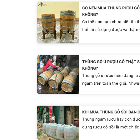
CÓ NÊN MUA THÙNG RƯỢU GỖ 
KHÔNG?
Có thể các bạn chưa biết thì t
thể tái sử dụng được và thậm c
THÙNG GỖ Ủ RƯỢU CÓ THẬT S
KHÔNG?
Thùng gỗ ủ rượu hiện đang là 
ngâm trên toàn thế giới, Nhwun
KHI MUA THÙNG GỖ SỒI BẠN C
Thùng ngâm rượu hay còn được 
đựng rượu gỗ sồi là một chiếc 