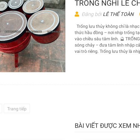
TRONG NGHI LỄ C
Đăng bởi
LÊ THẾ TOÀN
Trống lưu thủy không chỉ là nhạc
thức hầu đồng – nơi nhịp trống tạ
vào chiều sâu tâm linh. 🔮 TR
sóng chảy – đưa tâm linh nhập cả
vai trò riêng. Trống lưu thủy là nhị
Trang tiếp
BÀI VIẾT ĐƯỢC XEM N