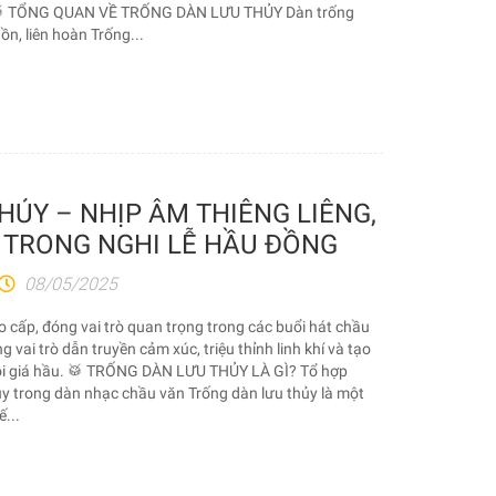
 🥁 TỔNG QUAN VỀ TRỐNG DÀN LƯU THỦY Dàn trống
ồn, liên hoàn Trống...
HỦY – NHỊP ÂM THIÊNG LIÊNG,
Í TRONG NGHI LỄ HẦU ĐỒNG
08/05/2025
 cấp, đóng vai trò quan trọng trong các buổi hát chầu
vai trò dẫn truyền cảm xúc, triệu thỉnh linh khí và tạo
mỗi giá hầu. 🥁 TRỐNG DÀN LƯU THỦY LÀ GÌ? Tổ hợp
ủy trong dàn nhạc chầu văn Trống dàn lưu thủy là một
ế...