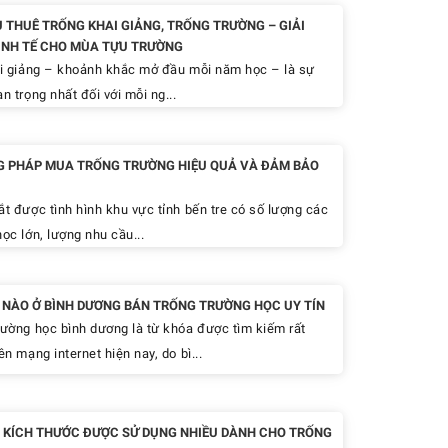
Ụ THUÊ TRỐNG KHAI GIẢNG, TRỐNG TRƯỜNG – GIẢI
INH TẾ CHO MÙA TỰU TRƯỜNG
 giảng – khoảnh khắc mở đầu mỗi năm học – là sự
n trọng nhất đối với mỗi ng...
 PHÁP MUA TRỐNG TRƯỜNG HIỆU QUẢ VÀ ĐẢM BẢO
 được tình hình khu vực tỉnh bến tre có số lượng các
ọc lớn, lượng nhu cầu...
Ỉ NÀO Ở BÌNH DƯƠNG BÁN TRỐNG TRƯỜNG HỌC UY TÍN
rường học bình dương là từ khóa được tìm kiếm rất
ên mạng internet hiện nay, do bì...
 KÍCH THƯỚC ĐƯỢC SỬ DỤNG NHIỀU DÀNH CHO TRỐNG