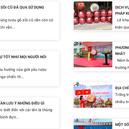
SỒI CŨ ĐÃ QUA SỬ DỤNG
DỊCH V
PHÁP K
hùng rượu gỗ sồi cũ vẫn còn có
Lễ khai
hí vẫn...
kiện qua
PHƯƠNG
NHẤT
Ự TỐT NHƯ MỌI NGƯỜI NÓI
Nắm bắt
trường h
xu hướng của giới yêu rượu
gx chiếc th...
ĐỊA CH
Trống t
nhiều tr
ẦN LƯU Ý NHỮNG ĐIỀU GÌ
biết đến với cái tên là thùng
bình đựn...
MỘT SỐ