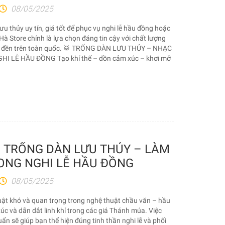
08/05/2025
u thủy uy tín, giá tốt để phục vụ nghi lễ hầu đồng hoặc
à Store chính là lựa chọn đáng tin cậy với chất lượng
ủ đền trên toàn quốc. 🥁 TRỐNG DÀN LƯU THỦY – NHẠC
 LỄ HẦU ĐỒNG Tạo khí thế – dồn cảm xúc – khơi mở
 TRỐNG DÀN LƯU THỦY – LÀM
ONG NGHI LỄ HẦU ĐỒNG
08/05/2025
uật khó và quan trọng trong nghệ thuật chầu văn – hầu
úc và dẫn dắt linh khí trong các giá Thánh múa. Việc
n sẽ giúp bạn thể hiện đúng tinh thần nghi lễ và phối