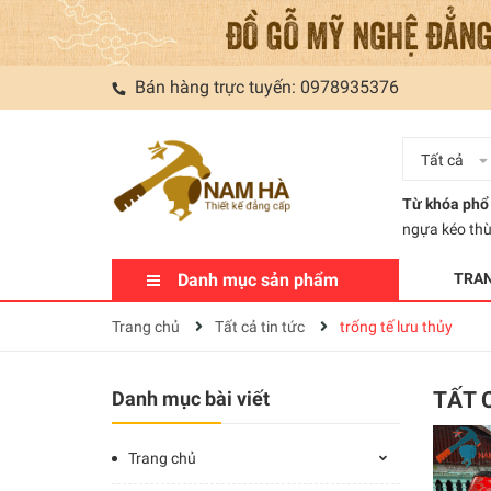
Bán hàng trực tuyến:
0978935376
Tất cả
Từ khóa phổ 
ngựa kéo th
Danh mục sản phẩm
TRA
Trang chủ
Tất cả tin tức
trống tế lưu thủy
Danh mục bài viết
TẤT 
Trang chủ