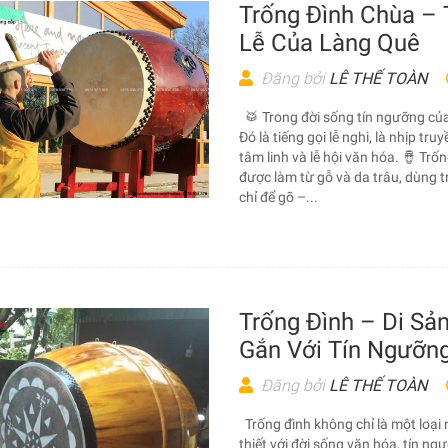
Trống Đình Chùa – 
Lễ Của Làng Quê
Đăng bởi
LÊ THẾ TOÀN
🥁 Trong đời sống tín ngưỡng của 
Đó là tiếng gọi lễ nghi, là nhịp tr
tâm linh và lễ hội văn hóa. 🪘 Trố
được làm từ gỗ và da trâu, dùng tr
chỉ để gõ –...
Trống Đình – Di Sả
Gắn Với Tín Ngưỡng
Đăng bởi
LÊ THẾ TOÀN
Trống đình không chỉ là một loại
thiết với đời sống văn hóa, tín n