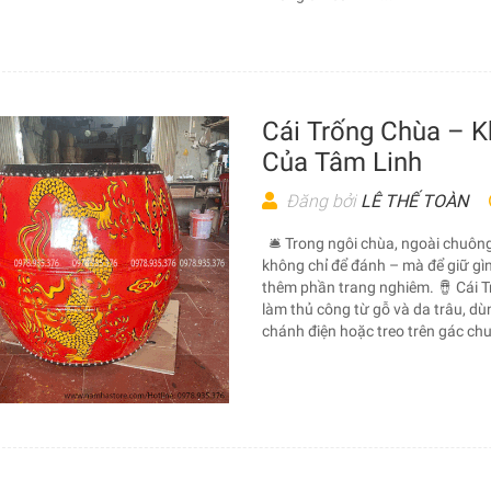
Cái Trống Chùa – K
Của Tâm Linh
Đăng bởi
LÊ THẾ TOÀN
🛎️ Trong ngôi chùa, ngoài chuông,
không chỉ để đánh – mà để giữ gìn
thêm phần trang nghiêm. 🪘 Cái Tr
làm thủ công từ gỗ và da trâu, dù
chánh điện hoặc treo trên gác chu