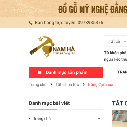
Bán hàng trực tuyến:
0978935376
Tất cả
Từ khóa phổ 
ngựa kéo th
Danh mục sản phẩm
TRA
Trang chủ
Tất cả tin tức
trống đại chùa
Danh mục bài viết
TẤT 
Trang chủ