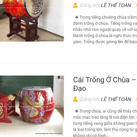
Đăng bởi
LÊ THẾ TOÀN
🛎️ Trong tiếng chuông chùa trầm
đánh trống ở chùa. Tiếng trống va
nhắc nhở con người quay về với s
Đánh trống ở chùa là nghi thức tr
giáo. Trống được gióng lên để báo.
Cái Trống Ở Chùa –
Đạo
Đăng bởi
LÊ THẾ TOÀN
🛎️ Trong chùa, ai cũng dễ thấy 
mộc mạc treo lặng lẽ nơi điện lớn –
từng tiếng vang giữa không gian t
là loại trống lớn, làm thủ công từ
không chỉ có hình...