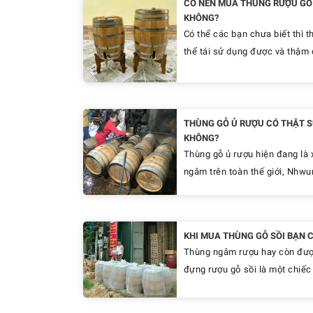
CÓ NÊN MUA THÙNG RƯỢU GỖ 
KHÔNG?
Có thể các bạn chưa biết thì t
thể tái sử dụng được và thậm c
THÙNG GỖ Ủ RƯỢU CÓ THẬT S
KHÔNG?
Thùng gỗ ủ rượu hiện đang là 
ngâm trên toàn thế giới, Nhwun
KHI MUA THÙNG GỖ SỒI BẠN C
Thùng ngâm rượu hay còn được 
đựng rượu gỗ sồi là một chiếc 