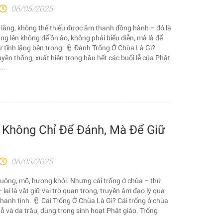
06/05/2025
 lắng, không thể thiếu được âm thanh đồng hành – đó là
ng lên không để ồn ào, không phải biểu diễn, mà là để
ự tĩnh lặng bên trong. 🪘 Đánh Trống Ở Chùa Là Gì?
uyền thống, xuất hiện trong hầu hết các buổi lễ của Phật
..
 Không Chỉ Để Đánh, Mà Để Giữ
06/05/2025
chuông, mõ, hương khói. Nhưng cái trống ở chùa – thứ
 lại là vật giữ vai trò quan trọng, truyền âm đạo lý qua
hanh tịnh. 🪘 Cái Trống Ở Chùa Là Gì? Cái trống ở chùa
 gỗ và da trâu, dùng trong sinh hoạt Phật giáo. Trống