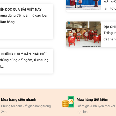
Mẫu trố
làm từ g
N ĐỌC QUA BÀI VIẾT NÀY
hùng dùng để ngâm, ủ các loại
làm bằng ...
ĐỊA CH
Trống t
đặt hàn
 NHỮNG LƯU Ý CẦN PHẢI BIẾT
thùng dùng để ngâm, ủ các loại
...
Mua hàng siêu nhanh
Mua hàng tiết kiệm
Chúng tôi cam kết giao hàng trong
Giảm giá & khuyến mãi với 
24h
cực lớn