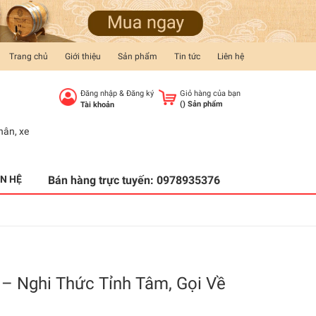
Trang chủ
Giới thiệu
Sản phẩm
Tin tức
Liên hệ
Đăng nhập
&
Đăng ký
Giỏ hàng của bạn
(
) Sản phẩm
Tài khoản
hân
,
xe
ÊN HỆ
Bán hàng trực tuyến:
0978935376
– Nghi Thức Tỉnh Tâm, Gọi Về