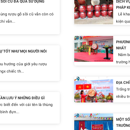
SỒI CŨ ĐÃ QUA SỬ DỤNG
DỊCH V
PHÁP K
hùng rượu gỗ sồi cũ vẫn còn có
Lễ khai
hí vẫn...
kiện qua
PHƯƠNG
NHẤT
Ự TỐT NHƯ MỌI NGƯỜI NÓI
Nắm bắt
trường h
xu hướng của giới yêu rượu
gx chiếc th...
ĐỊA CH
Trống t
nhiều tr
ẦN LƯU Ý NHỮNG ĐIỀU GÌ
biết đến với cái tên là thùng
bình đựn...
MỘT SỐ
TRƯỜN