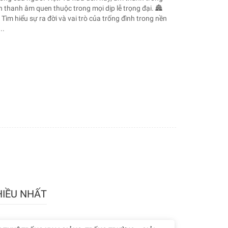
h thanh âm quen thuộc trong mọi dịp lễ trọng đại. 🏯
ìm hiểu sự ra đời và vai trò của trống đình trong nền
..
HIỀU NHẤT