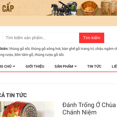
Tìm kiếm
biến:
thùng gỗ sồi
,
thùng gỗ xông hơi
,
bàn ghế gỗ trang trí
,
chậu ngâm c
ùng rượu
,
bồn tắm gỗ
,
thùng rượu gỗ sồi.
NG CHỦ
GIỚI THIỆU
SẢN PHẨM
TIN TỨC
LI
CẢ TIN TỨC
Đánh Trống Ở Chùa 
Chánh Niệm