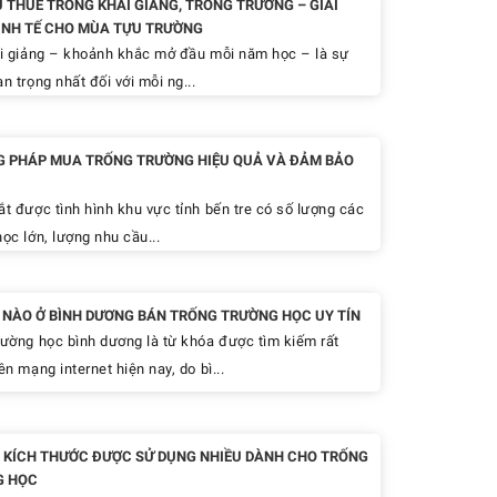
Ụ THUÊ TRỐNG KHAI GIẢNG, TRỐNG TRƯỜNG – GIẢI
INH TẾ CHO MÙA TỰU TRƯỜNG
 giảng – khoảnh khắc mở đầu mỗi năm học – là sự
n trọng nhất đối với mỗi ng...
 PHÁP MUA TRỐNG TRƯỜNG HIỆU QUẢ VÀ ĐẢM BẢO
 được tình hình khu vực tỉnh bến tre có số lượng các
ọc lớn, lượng nhu cầu...
Ỉ NÀO Ở BÌNH DƯƠNG BÁN TRỐNG TRƯỜNG HỌC UY TÍN
rường học bình dương là từ khóa được tìm kiếm rất
ên mạng internet hiện nay, do bì...
 KÍCH THƯỚC ĐƯỢC SỬ DỤNG NHIỀU DÀNH CHO TRỐNG
G HỌC