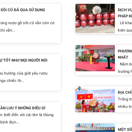
SỒI CŨ ĐÃ QUA SỬ DỤNG
DỊCH V
PHÁP K
hùng rượu gỗ sồi cũ vẫn còn có
Lễ khai
hí vẫn...
kiện qua
PHƯƠNG
NHẤT
Ự TỐT NHƯ MỌI NGƯỜI NÓI
Nắm bắt
trường h
xu hướng của giới yêu rượu
gx chiếc th...
ĐỊA CH
Trống t
nhiều tr
ẦN LƯU Ý NHỮNG ĐIỀU GÌ
biết đến với cái tên là thùng
bình đựn...
MỘT SỐ