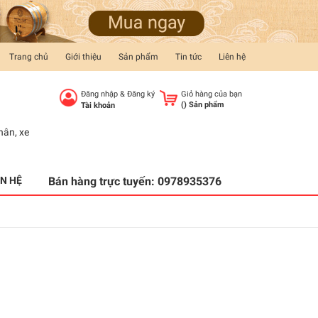
Trang chủ
Giới thiệu
Sản phẩm
Tin tức
Liên hệ
Đăng nhập
&
Đăng ký
Giỏ hàng của bạn
(
) Sản phẩm
Tài khoản
hân
,
xe
ÊN HỆ
Bán hàng trực tuyến:
0978935376