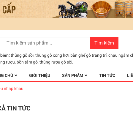
Tìm kiếm
biến:
thùng gỗ sồi
,
thùng gỗ xông hơi
,
bàn ghế gỗ trang trí
,
chậu ngâm c
ùng rượu
,
bồn tắm gỗ
,
thùng rượu gỗ sồi.
NG CHỦ
GIỚI THIỆU
SẢN PHẨM
TIN TỨC
LI
ou nhap khau
CẢ TIN TỨC