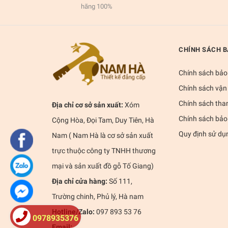
hãng 100%
CHÍNH SÁCH 
Chính sách bảo
Chính sách vận
Chính sách tha
Địa chỉ cơ sở sản xuất:
Xóm
Chính sách bảo
Cộng Hòa, Đọi Tam, Duy Tiên, Hà
Quy định sử dụ
Nam ( Nam Hà là cơ sở sản xuất
trực thuộc công ty TNHH thương
mại và sản xuất đồ gỗ Tố Giang)
Địa chỉ cửa hàng:
Số 111,
Trường chinh, Phủ lý, Hà nam
Hotline/Zalo:
097 893 53 76
0978935376
Email: