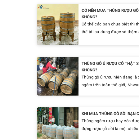
CÓ NÊN MUA THÙNG RƯỢU GỖ 
KHÔNG?
Có thể các bạn chưa biết thì t
thể tái sử dụng được và thậm c
THÙNG GỖ Ủ RƯỢU CÓ THẬT S
KHÔNG?
Thùng gỗ ủ rượu hiện đang là 
ngâm trên toàn thế giới, Nhwun
KHI MUA THÙNG GỖ SỒI BẠN C
Thùng ngâm rượu hay còn được 
đựng rượu gỗ sồi là một chiếc 