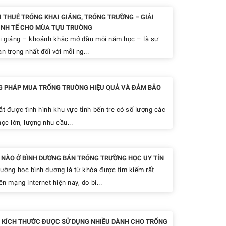
Ụ THUÊ TRỐNG KHAI GIẢNG, TRỐNG TRƯỜNG – GIẢI
INH TẾ CHO MÙA TỰU TRƯỜNG
 giảng – khoảnh khắc mở đầu mỗi năm học – là sự
n trọng nhất đối với mỗi ng...
 PHÁP MUA TRỐNG TRƯỜNG HIỆU QUẢ VÀ ĐẢM BẢO
 được tình hình khu vực tỉnh bến tre có số lượng các
ọc lớn, lượng nhu cầu...
Ỉ NÀO Ở BÌNH DƯƠNG BÁN TRỐNG TRƯỜNG HỌC UY TÍN
rường học bình dương là từ khóa được tìm kiếm rất
ên mạng internet hiện nay, do bì...
 KÍCH THƯỚC ĐƯỢC SỬ DỤNG NHIỀU DÀNH CHO TRỐNG