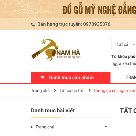
Bán hàng trực tuyến:
0978935376
Tất cả
Từ khóa phổ 
ngựa kéo th
Danh mục sản phẩm
TRA
Trang chủ
Tất cả tin tức
thung go soi ngam ru
Danh mục bài viết
TẤT 
Trang chủ