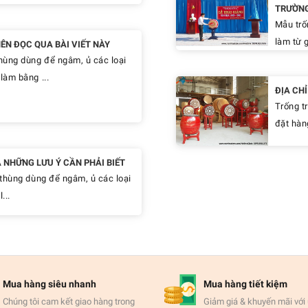
TRƯỜN
Mẫu trố
làm từ g
N ĐỌC QUA BÀI VIẾT NÀY
hùng dùng để ngâm, ủ các loại
làm bằng ...
ĐỊA CH
Trống t
đặt hàn
 NHỮNG LƯU Ý CẦN PHẢI BIẾT
thùng dùng để ngâm, ủ các loại
...
Mua hàng siêu nhanh
Mua hàng tiết kiệm
Chúng tôi cam kết giao hàng trong
Giảm giá & khuyến mãi với 