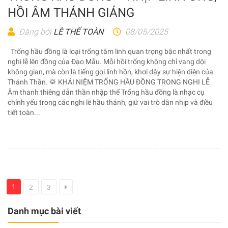
HỒI ÂM THÁNH GIÁNG
Đăng bởi
LÊ THẾ TOÀN
08/05/2025
Trống hầu đồng là loại trống tâm linh quan trọng bậc nhất trong
nghi lễ lên đồng của Đạo Mẫu. Mỗi hồi trống không chỉ vang dội
không gian, mà còn là tiếng gọi linh hồn, khơi dậy sự hiện diện của
Thánh Thần. 🥁 KHÁI NIỆM TRỐNG HẦU ĐỒNG TRONG NGHI LỄ
Âm thanh thiêng dẫn thần nhập thế Trống hầu đồng là nhạc cụ
chính yếu trong các nghi lễ hầu thánh, giữ vai trò dẫn nhịp và điều
tiết toàn...
1
2
3
Danh mục bài viết