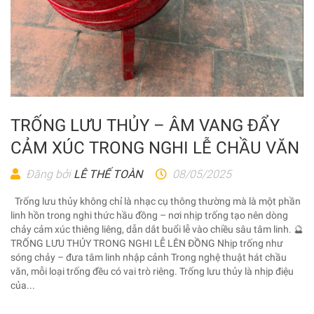
TRỐNG LƯU THỦY – ÂM VANG ĐẨY
CẢM XÚC TRONG NGHI LỄ CHẦU VĂN
Đăng bởi
LÊ THẾ TOÀN
08/05/2025
Trống lưu thủy không chỉ là nhạc cụ thông thường mà là một phần
linh hồn trong nghi thức hầu đồng – nơi nhịp trống tạo nên dòng
chảy cảm xúc thiêng liêng, dẫn dắt buổi lễ vào chiều sâu tâm linh. 🔮
TRỐNG LƯU THỦY TRONG NGHI LỄ LÊN ĐỒNG Nhịp trống như
sóng chảy – đưa tâm linh nhập cảnh Trong nghệ thuật hát chầu
văn, mỗi loại trống đều có vai trò riêng. Trống lưu thủy là nhịp điệu
của...