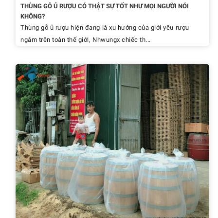
THÙNG GỖ Ủ RƯỢU CÓ THẬT SỰ TỐT NHƯ MỌI NGƯỜI NÓI
KHÔNG?
Thùng gỗ ủ rượu hiện đang là xu hướng của giới yêu rượu
ngâm trên toàn thế giới, Nhwungx chiếc th...