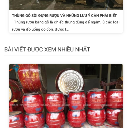
THÙNG GỖ SỒI ĐỰNG RƯỢU VÀ NHỮNG LƯU Ý CẦN PHẢI BIẾT
Thùng rượu bằng gỗ là chiếc thùng dùng để ngâm, ủ các loại
rượu và đồ uống có cồn, được l...
BÀI VIẾT ĐƯỢC XEM NHIỀU NHẤT