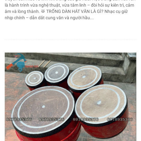
là hành trình vừa nghệ thuật, vừa tâm linh – đòi hỏi sự kiên trì, cảm
âm và lòng thành. 🥁 TRỐNG DÀN HÁT VĂN LÀ GÌ? Nhạc cụ giữ
nhịp chính – dẫn dắt cung văn và người hầu...