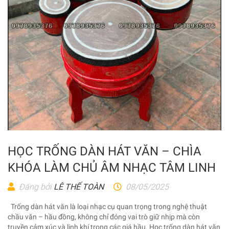
HỌC TRỐNG DÀN HÁT VĂN – CHÌA
KHÓA LÀM CHỦ ÂM NHẠC TÂM LINH
Đăng bởi
LÊ THẾ TOÀN
08/05/2025
Trống dàn hát văn là loại nhạc cụ quan trọng trong nghệ thuật
chầu văn – hầu đồng, không chỉ đóng vai trò giữ nhịp mà còn
truyền cảm xúc và linh khí trong các giá hầu. Học trống dàn hát văn