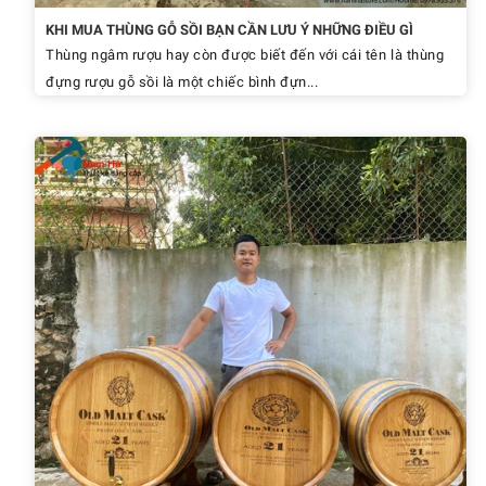
KHI MUA THÙNG GỖ SỒI BẠN CẦN LƯU Ý NHỮNG ĐIỀU GÌ
Thùng ngâm rượu hay còn được biết đến với cái tên là thùng
đựng rượu gỗ sồi là một chiếc bình đựn...