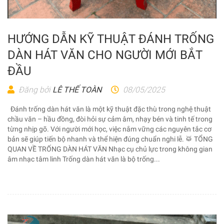
HƯỚNG DẪN KỸ THUẬT ĐÁNH TRỐNG
DÀN HÁT VĂN CHO NGƯỜI MỚI BẮT
ĐẦU
Đăng bởi
LÊ THẾ TOÀN
08/05/2025
Đánh trống dàn hát văn là một kỹ thuật đặc thù trong nghệ thuật
chầu văn – hầu đồng, đòi hỏi sự cảm âm, nhạy bén và tinh tế trong
từng nhịp gõ. Với người mới học, việc nắm vững các nguyên tắc cơ
bản sẽ giúp tiến bộ nhanh và thể hiện đúng chuẩn nghi lễ. 🥁 TỔNG
QUAN VỀ TRỐNG DÀN HÁT VĂN Nhạc cụ chủ lực trong không gian
âm nhạc tâm linh Trống dàn hát văn là bộ trống...