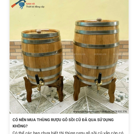
CÓ NÊN MUA THÙNG RƯỢU GỖ SỒI CŨ ĐÃ QUA SỬ DỤNG
KHÔNG?
Có thể các bạn chưa biết thì thùng rượu gỗ sồi cũ vẫn còn có